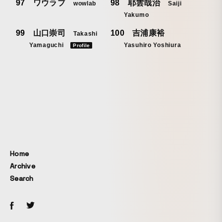
ワウラブ
耶雲哉治
wowlab
Saiji
Yakumo
山口崇司
吉浦康裕
Takashi
Yamaguchi
Yasuhiro Yoshiura
Profile
Home
Archive
Search