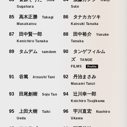
Sota
Kanji
Sugahara
Suto
高木正勝
タナカカツキ
Takagi
Masakatsu
Katsuki Tanaka
田中賢一郎
田中裕介
Yusuke
Kenichiro Tanaka
Tanaka
タムデム
タンゲフィルム
tamdem
ズ
TANGE
FILMS
Profile
谷篤
丹治まさみ
Atsushi Tani
Masami Tanzi
田尾創樹
辻川幸一郎
Soju Tao
Koichiro Tsujikawa
上田大樹
宇川直宏
Taiki
Naohiro
Ueda
Ukawa