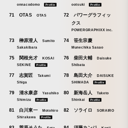
onnacodomo
ootsuki
Profile
Profile
OTAS
パワーグラフィッ
OTAS
クス
POWERGRAPHIXX inc.
榊原澄人
笹生宗慶
Sumito
Sakakibara
Munechika Sasao
関根光才
柴田大輔
KOSAI
Daisuke
SEKINE
Shibata
Profile
志賀匠
島田大介
Takumi
DAISUKE
Shiga
SHIMADA
Profile
清水康彦
新海岳人
Yasuhiko
Taketo
Shimizu
Shinkai
Profile
Profile
白川東一
ソライロ
Motohiro
SORAIRO
Shirakawa
Profile
菅原そうた
須藤カンジ