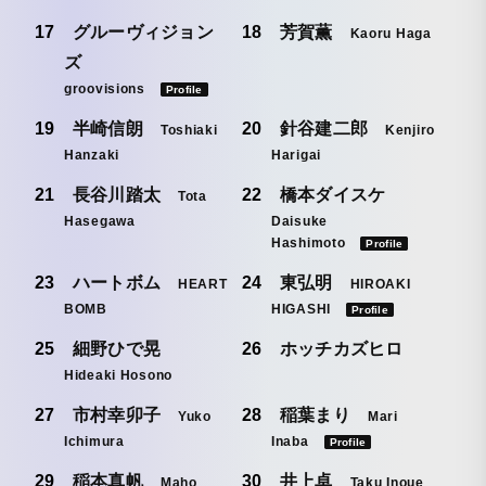
グルーヴィジョン
芳賀薫
Kaoru Haga
ズ
groovisions
Profile
半崎信朗
針谷建二郎
Toshiaki
Kenjiro
Hanzaki
Harigai
長谷川踏太
橋本ダイスケ
Tota
Hasegawa
Daisuke
Hashimoto
Profile
ハートボム
東弘明
HEART
HIROAKI
BOMB
HIGASHI
Profile
細野ひで晃
ホッチカズヒロ
Hideaki Hosono
市村幸卯子
稲葉まり
Yuko
Mari
Ichimura
Inaba
Profile
稲本真帆
井上卓
Maho
Taku Inoue