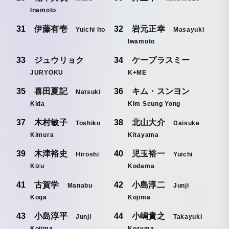
Inamoto
伊藤有壱
岩元正幸
Yuichi Ito
Masayuki
Iwamoto
ジュウリョク
ケープラスミー
JURYOKU
K+ME
喜田夏記
キム・スンヨン
Natsuki
Kida
Kim Seung Yong
木村敏子
北山大介
Toshiko
Daisuke
Kimura
Kitayama
木津裕史
児玉裕一
Hiroshi
Yuichi
Kizu
Kodama
古賀学
小島淳二
Manabu
Junji
Koga
Kojima
小島淳平
小嶋貴之
Junji
Takayuki
Kojima
Kozyma