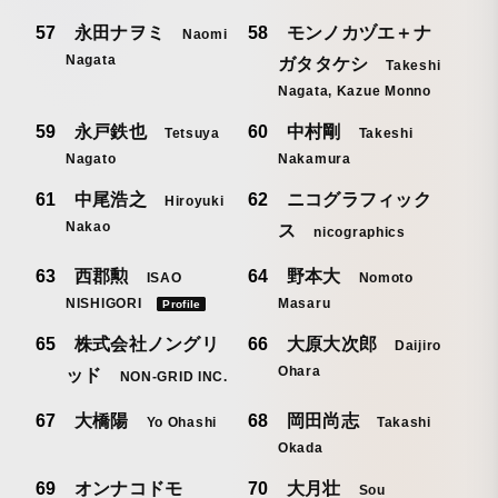
永田ナヲミ
モンノカヅエ＋ナ
Naomi
Nagata
ガタタケシ
Takeshi
Nagata, Kazue Monno
永戸鉄也
中村剛
Tetsuya
Takeshi
Nagato
Nakamura
中尾浩之
ニコグラフィック
Hiroyuki
Nakao
ス
nicographics
西郡勲
野本大
ISAO
Nomoto
NISHIGORI
Masaru
Profile
株式会社ノングリ
大原大次郎
Daijiro
Ohara
ッド
NON-GRID INC.
大橋陽
岡田尚志
Yo Ohashi
Takashi
Okada
オンナコドモ
大月壮
Sou