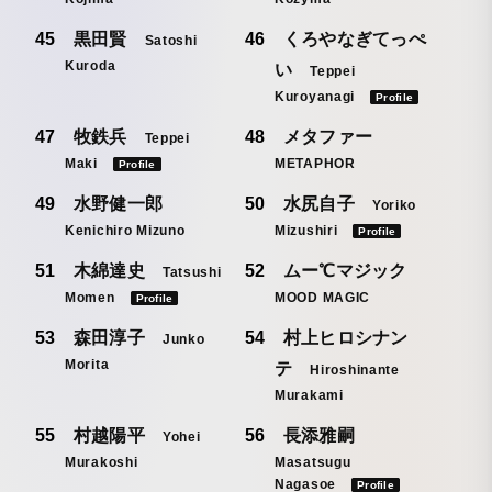
黒田賢
くろやなぎてっぺ
Satoshi
Kuroda
い
Teppei
Kuroyanagi
Profile
牧鉄兵
メタファー
Teppei
Maki
METAPHOR
Profile
水野健一郎
水尻自子
Yoriko
Kenichiro Mizuno
Mizushiri
Profile
木綿達史
ムー℃マジック
Tatsushi
Momen
MOOD MAGIC
Profile
森田淳子
村上ヒロシナン
Junko
Morita
テ
Hiroshinante
Murakami
村越陽平
長添雅嗣
Yohei
Murakoshi
Masatsugu
Nagasoe
Profile