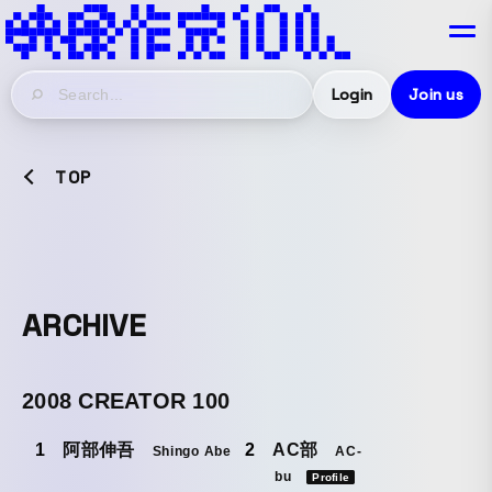
Login
Join us
TOP
ARCHIVE
2008 CREATOR 100
阿部伸吾
AC部
Shingo Abe
AC-
bu
Profile