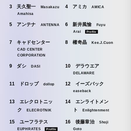
天久聖一
アミカ
Masakazu
AMICA
Amahisa
アンテナ
新井風愉
ANTENNA
Fuyu
Arai
Profile
キャドセンター
權奇晶
Kee.J.Cuon
CAD CENTER
CORPORATION
ダシ
デラウエア
DASI
DELAWARE
ドロップ
イーズバック
dollop
easeback
エレクロトニッ
エンライトメン
ク
ト
ELECROTNIK
Enlightenment
ユーフラテス
後藤章治
Shoji
EUPHRATES
Goto
Profile