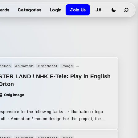
ards
Categories
Login
Join Us
JA
mation
Animation
Broadcast
Image
Motion graphics
Motion logo
TER LAND / NHK E-Tele: Play in English
Orton
Only Image
esponsible for the following tasks: ・Illustration / logo
 ・Animation / motion design For this project, the
 was to differentiate it from other works by expressing
en without using orange or purple. By using a lot of