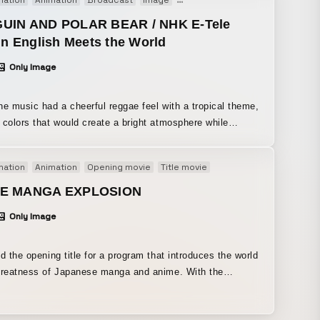
mation
Animation
Broadcast
Image
Motion graphics
Motion logo
I expressed a Halloween world, and by using primary
I aimed for cute illustrations that felt like a children’s
UIN AND POLAR BEAR / NHK E-Tele
. I also paid close attention to the detailed motifs, such
in English Meets the World
ts, totem poles, and garlands, so that it would be
Only Image
le to look at. Drawing on my experience in dance and
 during my student years, I’m good at creating character
on that makes children want to imitate it, so for the dance
he music had a cheerful reggae feel with a tropical theme,
incorporated choreography that is easy to copy and
 colors that would create a bright atmosphere while
le, and overall I aimed for a cute animation that leaves
rating Rasta colors. I drew the small, quick-moving
ng warm and happy. #motiongraphics #motiondesign
 and the large, leisurely white bear differently to highlight
mation
Animation
Opening movie
Title movie
 #edit #illustration #2d #3dcg #flatdesign #flat #animation
t in their personalities. #motiongraphics
k #motionlogo #movinglogo #onair #image #musicvideo
gn #design #edit #illustration #2d #flatdesign #flat
E MANGA EXPLOSION
 #モーショングラフィックス #アニメーション #モーションデ
ion #artwork #motionlogo #movinglogo #onair #movie
Only Image
#モーション #編集 #イラスト #フラットデザイン #平面 #ア
ge #モーショングラフィックス #アニメーション #モーション
アニメ #モーションロゴ #サウンドロゴ #オンエア #ミュー
 #モーション #編集 #イラスト #フラットデザイン #平面 #
デオ #映像 #ムービー #1930 #イチキューサンゼロ #ウム
#モーションロゴ #サウンドロゴ #オンエア #映像 #ムービ
ed the opening title for a program that introduces the world
mnes
930 #イチキューサンゼロ #ウムネス #umnes
reatness of Japanese manga and anime. With the
 that manga artists and animators are admirable heroes,
a good sense, a monster collective that Japan can be