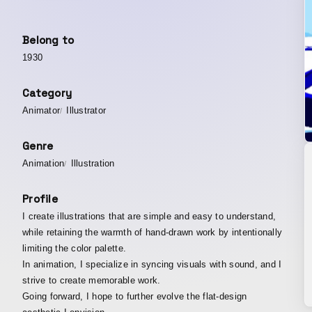
Belong to
1930
Category
Animator
Illustrator
Genre
Animation
Illustration
Profile
I create illustrations that are simple and easy to understand,
while retaining the warmth of hand-drawn work by intentionally
limiting the color palette.
In animation, I specialize in syncing visuals with sound, and I
strive to create memorable work.
Going forward, I hope to further evolve the flat-design