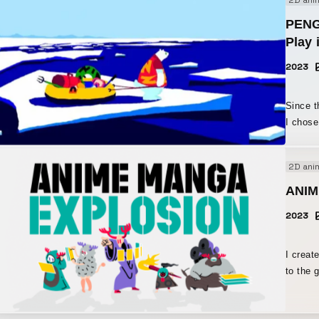
2D ani
black, 
colors, 
PENG
program
Play 
as plan
2023
enjoyab
theater
animati
Since t
part I 
I chose
memorab
incorpo
viewers feeli
penguin
2D ani
#design
the contras
#artwor
#motiondesi
ANIM
#MV
#animat
2023
ザイン 
#ima
ート #
デザイン
ジックビ
アニメ 
I creat
ネス#u
ー #1
to the g
thought
and in 