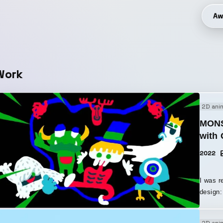
Aw
Work
2D ani
MONS
with 
2022
I was r
design: all
request
Hallowe