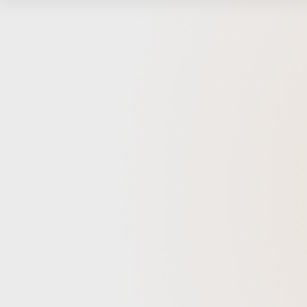
proud of, I made sure to depict each character w
personality. The word “animation” co
“anima,” meaning life
falling
anime-r
#motiongraphics #motion
#artdir
#flat #
#image #graphicpackage #web #モーショングラフィックス 
メーショ
ョン #
#アニメ
ー #オ
#193