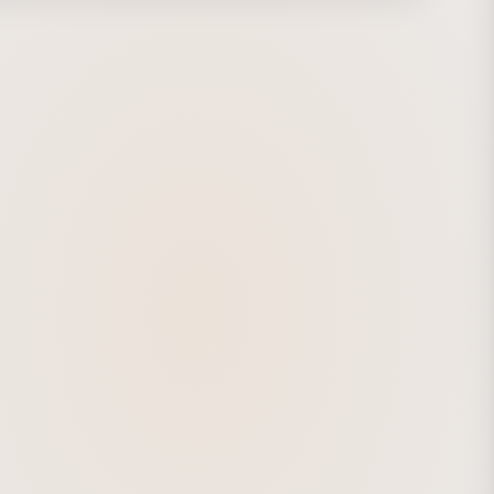
ith a distinct
mes from the Latin word
, and since deer antlers regrow even after
 off many times, I set the antlers on the heads of the
elated monsters as a symbol of life (anima).
design #design #edit #direction
ection #illustration #2d #ad #advertisement #flatdesign
animation #cg #motionlogo #movinglogo #onair #movie
#アニ
ン #モーションデザイン #モーション #編集 #ディレクシ
アートディレクション #イラスト #フラットデザイン #平面
 #モーションロゴ #サウンドロゴ #オンエア #映像 #ムービ
ープニング #タイトル #グラフィックパッケージ #ウェブ
0 #イチキューサンゼロ #ウムネス #umnes