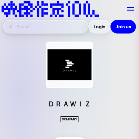
Login
Join us
ＤＲＡＷＩＺ
COMPANY