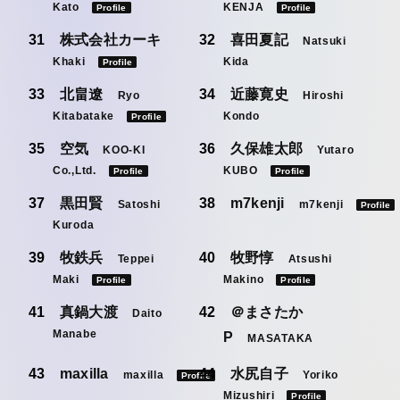
Kato
KENJA
Profile
Profile
株式会社カーキ
喜田夏記
Natsuki
Khaki
Kida
Profile
北畠遼
近藤寛史
Ryo
Hiroshi
Kitabatake
Kondo
Profile
空気
久保雄太郎
KOO-KI
Yutaro
Co.,Ltd.
KUBO
Profile
Profile
黒田賢
m7kenji
Satoshi
m7kenji
Profile
Kuroda
牧鉄兵
牧野惇
Teppei
Atsushi
Maki
Makino
Profile
Profile
真鍋大渡
＠まさたか
Daito
Manabe
P
MASATAKA
maxilla
水尻自子
maxilla
Yoriko
Profile
Mizushiri
Profile