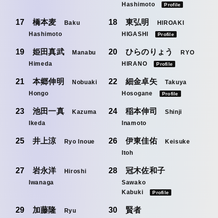
Hashimoto
Profile
橋本麦
東弘明
Baku
HIROAKI
Hashimoto
HIGASHI
Profile
姫田真武
ひらのりょう
Manabu
RYO
Himeda
HIRANO
Profile
本郷伸明
細金卓矢
Nobuaki
Takuya
Hongo
Hosogane
Profile
池田一真
稲本伸司
Kazuma
Shinji
Ikeda
Inamoto
井上涼
伊東佳佑
Ryo Inoue
Keisuke
Itoh
岩永洋
冠木佐和子
Hiroshi
Iwanaga
Sawako
Kabuki
Profile
加藤隆
賢者
Ryu