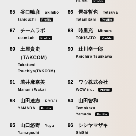
FILMS
Profile
谷口暁彦
畳谷哲也
akihiko
Tetsuya
taniguchi
Tatamitani
Profile
Profile
チームラボ
時里充
Mitsuru
teamLab
TOKISATO
Profile
Profile
土屋貴史
辻川幸一郎
Koichiro Tsujikawa
（TAKCOM）
Takafumi
Tsuchiya(TAKCOM)
若井麻奈美
ワウ株式会社
Manami Wakai
WOW inc.
Profile
山田遼志
山田智和
RYOJI
YAMADA
Tomokazu
Profile
Yamada
Profile
山口悠野
シシヤマザキ
Yuya
Yamaguchi
ShiShi