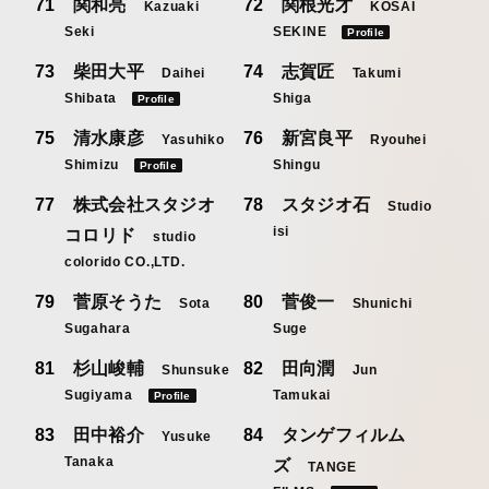
関和亮
関根光才
Kazuaki
KOSAI
Seki
SEKINE
Profile
柴田大平
志賀匠
Daihei
Takumi
Shibata
Shiga
Profile
清水康彦
新宮良平
Yasuhiko
Ryouhei
Shimizu
Shingu
Profile
株式会社スタジオ
スタジオ石
Studio
isi
コロリド
studio
colorido CO.,LTD.
菅原そうた
菅俊一
Sota
Shunichi
Sugahara
Suge
杉山峻輔
田向潤
Shunsuke
Jun
Sugiyama
Tamukai
Profile
田中裕介
タンゲフィルム
Yusuke
Tanaka
ズ
TANGE