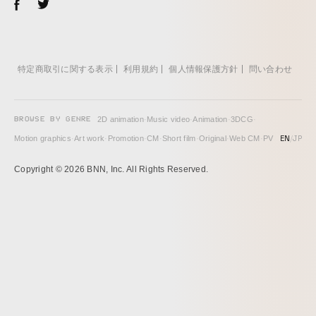
特定商取引に関する表示
利用規約
個人情報保護方針
問い合わせ
BROWSE BY GENRE
2D animation
·
Music video
·
Animation
·
3DCG
·
EN
/
JP
Motion graphics
·
Art work
·
Promotion
·
CM
·
Short film
·
Original
·
Web CM
·
PV
Copyright © 2026 BNN, Inc. All Rights Reserved.