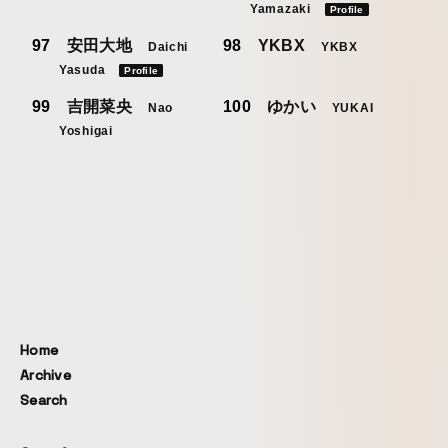
Yamazaki
Profile
安田大地
YKBX
Daichi
YKBX
Yasuda
Profile
吉開菜央
ゆかい
Nao
YUKAI
Yoshigai
Home
Archive
Search