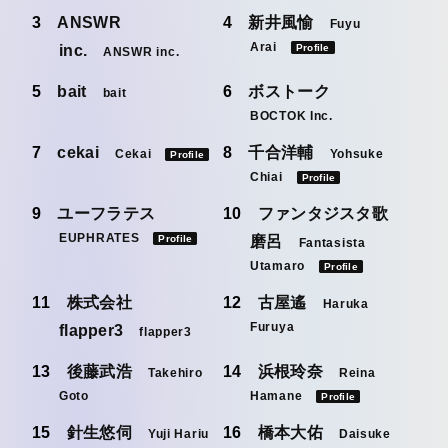
ANSWR
新井風愉
Fuyu
Arai
inc.
Profile
ANSWR inc.
bait
ボストーク
bait
BOCTOK Inc.
cekai
千合洋輔
Cekai
Yohsuke
Profile
Chiai
Profile
ユーフラテス
ファンタジスタ歌
EUPHRATES
Profile
磨呂
Fantasista
Utamaro
Profile
株式会社
古屋遙
Haruka
Furuya
flapper3
flapper3
後藤武浩
浜根玲奈
Takehiro
Reina
Goto
Hamane
Profile
針生悠伺
橋本大佑
Yuji Hariu
Daisuke