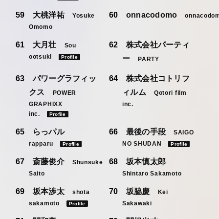
大桃洋祐
onnacodomo
Yosuke
onnacodo
Omomo
大月壮
株式会社パーティ
Sou
ootsuki
Profile
ー
PARTY
パワーグラフィッ
株式会社コトリフ
クス
ィルム
POWER
Qotori film
GRAPHIXX
inc.
inc.
Profile
らっパル
最後の手段
SAIGO
rapparu
NO SHUDAN
Profile
Profile
斎藤俊介
坂本慎太郎
Shunsuke
Saito
Shintaro Sakamoto
坂本渉太
坂脇慶
shota
Kei
sakamoto
Sakawaki
Profile