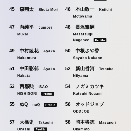
森翔太
本山敬一
Shota Mori
Keiichi
Motoyama
向純平
長添雅嗣
Jumpei
Mukai
Masatsugu
Nagasoe
Profile
中村綾花
中根さや香
Ayaka
Nakamura
Sayaka Nakane
中田彩郁
新山哲河
Ayaka
Tetsuka
Nakata
Niiyama
西郡勲
ノガミカツキ
ISAO
NISHIGORI
Katsuki Nogami
Profile
ぬQ
オッドジョブ
nuQ
Profile
ODDJOB
大橋史
岡本将徳
Takashi
Masanori
Ohashi
Okamoto
Profile