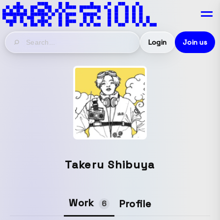
Login
Join us
Takeru Shibuya
Work
Profile
6