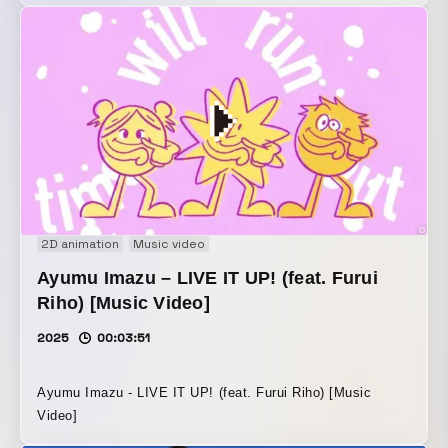
Ryu Nishiyama. The 2D animation and effect animation
sections were drawn on drawing paper using colored
pencils, markers, crayons, and other materials, then
photographed and assembled into the final work. The result
has a warm, approachable texture reminiscent of the 90s.
2D animation
Music video
Ayumu Imazu – LIVE IT UP! (feat. Furui
Riho) [Music Video]
2025
00:03:51
Ayumu Imazu - LIVE IT UP! (feat. Furui Riho) [Music
Video]