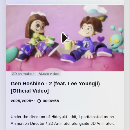
イアを受け、当時高校生でありORANGE RANGEの大ファン
であったTakeru Shibuyaが監督・アニメーションを務めた。
キャラクターをパワーアップして再登場。往年のファンには
たまらない仕上がりになっている。 Takeru Shibuyaならでは
のポップでありながら毒のあるロウブロウなテイストが
ORANGE RANGEの楽曲とぴったりとマッチし独特の世界観
を作り上げる。 キャラクターデザインにシャシャミン、コラ
ージュアニメーションにonnnacodomo、3Dアニメーション
にRyu Nishiyama、背景デザインにHanae Sugiを迎えた。
2D animation
Music video
Gen Hoshino - 2 (feat. Lee Youngji)
[Official Video]
2025, 2025〜
00:02:56
Under the direction of Hideyuki Ishii, I participated as an
Animation Director / 2D Animator alongside 3D Animator