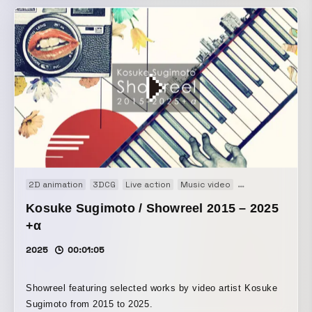
2D animation
3DCG
Live action
Music video
Showreel
Kosuke Sugimoto / Showreel 2015 – 2025
+α
2025
00:01:05
Showreel featuring selected works by video artist Kosuke
Sugimoto from 2015 to 2025.