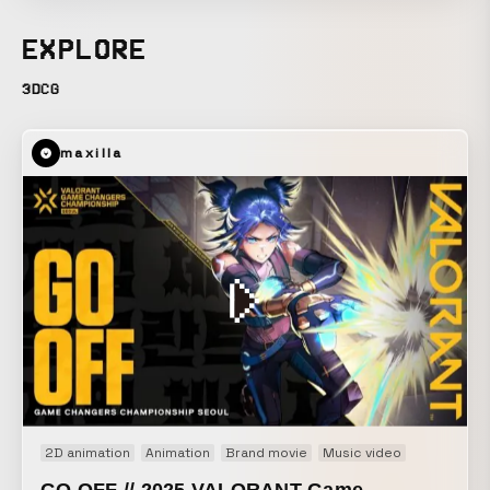
EXPLORE
3DCG
maxilla
2D animation
Animation
Brand movie
Music video