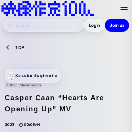
Login
Join us
TOP
Kosuke Sugimoto
3DCG
Music video
Casper Caan “Hearts Are
Opening Up” MV
2023
00:03:14