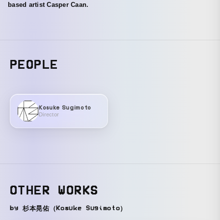
based artist Casper Caan.
PEOPLE
Kosuke Sugimoto
Director
OTHER WORKS
by 杉本晃佑（Kosuke Sugimoto）