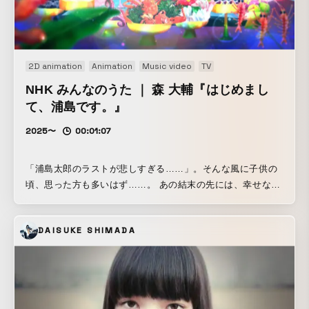
2D animation
Animation
Music video
TV
NHK みんなのうた ｜ 森 大輔『はじめまし
て、浦島です。』
2025〜
00:01:07
「浦島太郎のラストが悲しすぎる……」。そんな風に子供の
頃、思った方も多いはず……。 あの結末の先には、幸せな物
語が待っていたのでは？そんな希望を込めて、シンガーソン
グライターの森大輔さんが、浦島太郎のセカンドライフをポ
DAISUKE SHIMADA
ップにユーモアたっぷりに歌い上げます。映像を手がけるの
は、水曜日のカンパネラ「桃太郎」、tofubeats「恋とミサイ
ル」のMVを初め、CM、短編映画、絵本など多彩なジャンル
で活躍するクリエイティブ・ユニット、オタミラムズ。 【
アニメーション：オタミラムズ さんより 】 《 浦島 太郎は