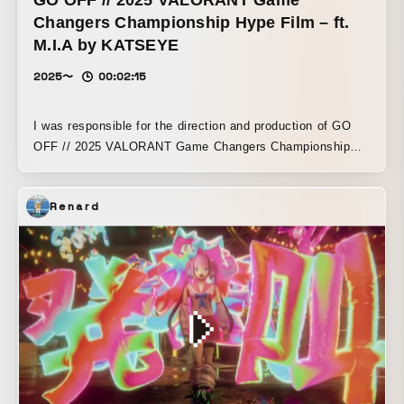
GO OFF // 2025 VALORANT Game
Changers Championship Hype Film – ft.
M.I.A by KATSEYE
2025〜
00:02:15
I was responsible for the direction and production of GO
OFF // 2025 VALORANT Game Changers Championship
Hype Film - ft. M.I.A by KATSEYE.
Renard