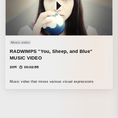
老人となった後、一体全体どうなったのか？ 》 日本全国民
の長年の疑問を晴らすべく、物語の続きを森 大輔さんによる
楽曲で、我々オタミラムズがアニメーション化する機会をい
ただきました。 誰しもが生き続ければ、やがて迎えるセカン
ドライフに対し、我々オタミラムズは趣向を凝らした末に、
「浦島がみんなのために“手伝い事”をするようになったら、
新しい多くの友人たちに囲まれる、幸福長寿なセカンドライ
Music video
フを獲ることができた世界線」というログラインに、まとめ
ることができました。 また、浦島の代名詞である“老化”を活
RADWIMPS "You, Sheep, and Blue"
かした、“季節行事モノ”にもしました。毎年、冬のシーズン
MUSIC VIDEO
を迎える度に、このうたとアニメーションのことを思い出し
2011
00:02:55
て貰えたら嬉しいです……。「日本全国民にとって、最高最
善の年末年始とセカンドライフに成りますように……」
と、“星に願いを込めた”アニメーションです！
Music video that mixes various visual expressions