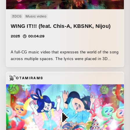
3DCG
Music video
WING IT!!! (feat. Chis-A, KBSNK, Nijou)
2025
00:04:29
A full-CG music video that expresses the world of the song
across multiple spaces. The lyrics were placed in 3D
space as objects with mass, and the camera work was
controlled procedurally. In post-production, we employed
OTAMIRAMS
databend techniques that intervene in the very structure of
the video codec, pursuing the material texture hidden
within digital media and the aesthetics of glitch.