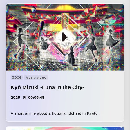
3DCG
Music video
Kyō Mizuki -Luna in the City-
2025
00:06:48
A short anime about a fictional idol set in Kyoto.