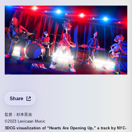
Share
監督：杉本晃佑
©2023 Levicaan Music
3DCG visualization of “Hearts Are Opening Up,” a track by NYC-