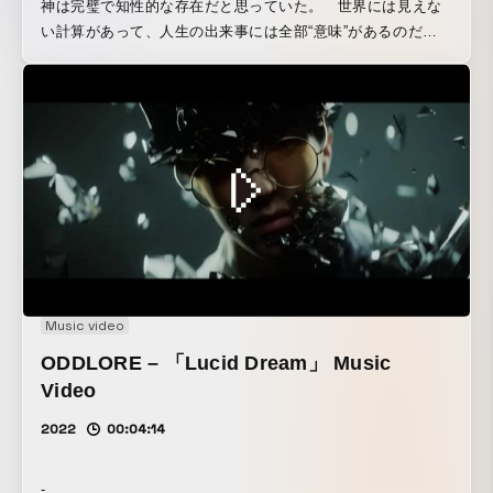
神は完璧で知性的な存在だと思っていた。 世界には見えな
い計算があって、人生の出来事には全部“意味”があるのだ
と。 しかし、よく観察すると、人間の人生は驚くほど「ラン
ダムよりもさらにランダム」だ。 もし神が本当に知性的な
ら、説明がつくことがもっと多いはず。 だとしたら、世界
はもっとゆるく、適当に揺れているだけなんじゃないかと最
近思う。 そして、その“適当さ”に気づくと少し気が楽にな
る。 神が完璧じゃないなら、人間だって完璧じゃなくてい
い。 世界はもっと、想定外のことで溢れているのかもしれな
い。
Music video
ODDLORE – 「Lucid Dream」 Music
Video
2022
00:04:14
-