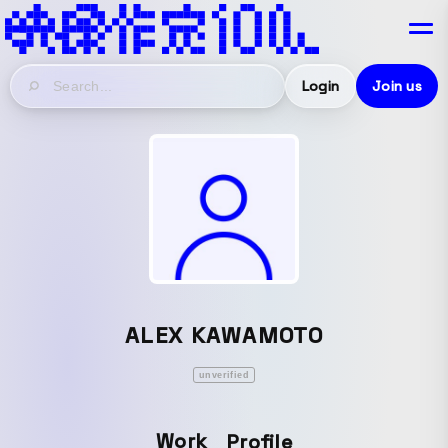
Login
Join us
ALEX KAWAMOTO
unverified
Work
Profile