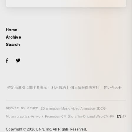
Home
Archive
Search
特定商取引に関する表示
利用規約
個人情報保護方針
問い合わせ
BROWSE BY GENRE
2D animation
·
Music video
·
Animation
·
3DCG
·
EN
/
JP
Motion graphics
·
Art work
·
Promotion
·
CM
·
Short film
·
Original
·
Web CM
·
PV
Copyright © 2026 BNN, Inc. All Rights Reserved.