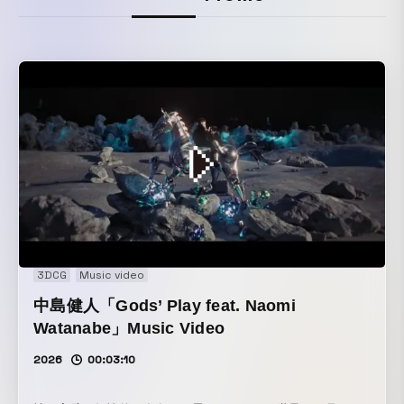
3DCG
Music video
中島健人「Gods’ Play feat. Naomi
Watanabe」Music Video
2026
00:03:10