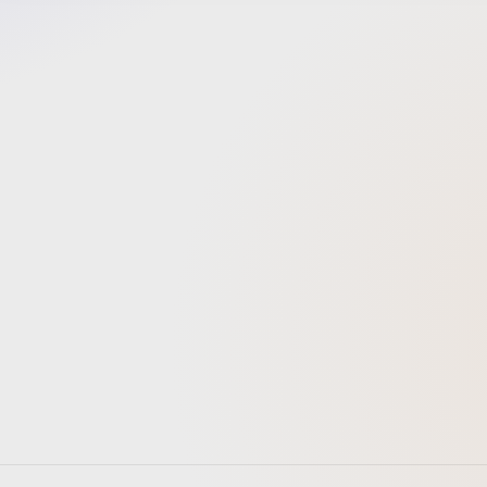
ラ」で
動きが
たり、
ること