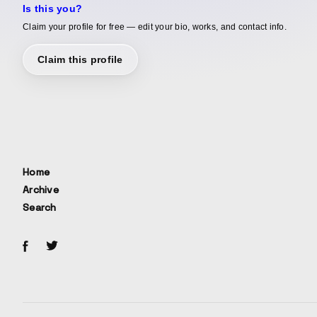
Is this you?
Claim your profile for free — edit your bio, works, and contact info.
Claim this profile
Home
Archive
Search