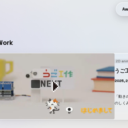
Aw
Work
2D ani
うご
2025, 
「動き
のしく
れる。
のづく
やタブ