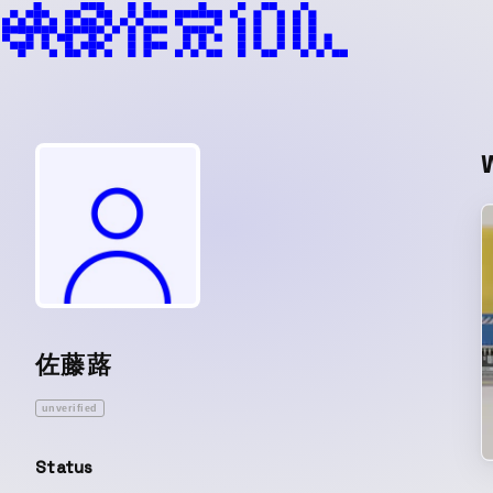
佐藤蕗
unverified
Status