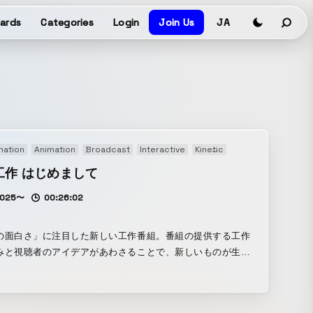
ards
Categories
Login
Join Us
JA
mation
Animation
Broadcast
Interactive
Kinetic
Live action
工作 はじめまして
2025〜
00:26:02
の面白さ」に注目した新しい工作番組。番組の提供する工作
みと視聴者のアイデアがあわさることで、新しいものが生ま
映像配信の特性を活かした表現を駆使して、子どもたちのも
りへの興味と力を育てます。その第一弾の特番です。 スマホ
レットを活用した参加型コーナー「アニ工作」「アニカメ