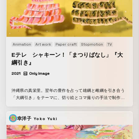
Animation
Art work
Paper craft
Stopmotion
TV
Eテレ シャキーン！「まつりばなし」『大
綱引き』
2021
Only Image
沖縄県の真栄里。翌年の豊作を占って雄綱と雌綱を引き合う
「大綱引き」をテーマに、切り絵とコマ撮りの手法で制作さ
れた短編アニメーション。
幸洋子
Yoko Yuki