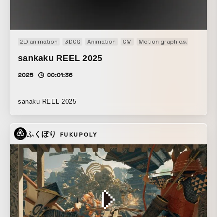
境がつくる現象が作品の存在である。 作品ページ：
https://www.teamlab.art/jp/ew/masslesssuns-
phenomena/phenomena/
2D animation
3DCG
Animation
CM
Motion graphics
Motion 
sankaku REEL 2025
2025
00:01:36
sanaku REEL 2025
ふくぽり
FUKUPOLY