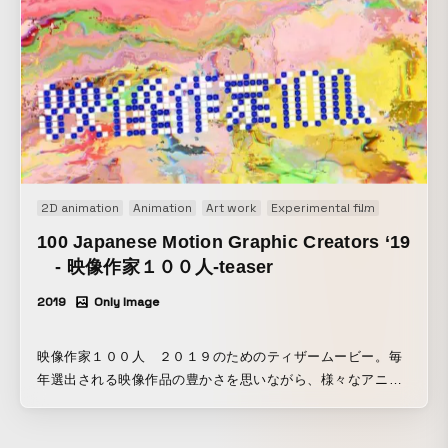
2D animation
Animation
Art work
Experimental film
Motion gr
100 Japanese Motion Graphic Creators ‘19
- 映像作家１００人-teaser
2019
Only Image
映像作家１００人 ２０１９のためのティザームービー。毎
年選出される映像作品の豊かさを思いながら、様々なアニメ
ーション素材を組み合わせて制作しました。