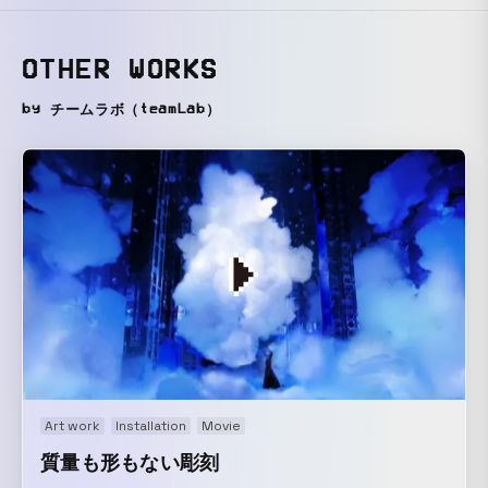
OTHER WORKS
by チームラボ（teamLab）
Art work
Installation
Movie
質量も形もない彫刻