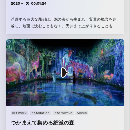
2020 ~
00:01:24
浮遊する巨大な彫刻は、泡の海から生まれ、質量の概念を超
越し、地面に沈むこともなく、天井まで上がりきることもな
く、空間の中ほどを漂う。この浮遊する彫刻の存在の輪郭は
曖昧で、千切れて小さくなったり、くっついて大きくなった
りする。人がこの彫刻に身体ごと入り込んでも存在は維持さ
れ、人々によって壊されても、自ら修復する。しかし、塊
は、自ら修復できる範囲を超えて破壊された時、修復が追い
つかず崩れていく。そして、人々が押したり、横にのけよう
としても、この彫刻を動かすことができないし、人々が風を
あおげば、彫刻は散り散りになってしまう。人間の物理的な
行為では、この彫刻を動かすことすらできない。 石ころや、
これまで人間がつくってきたものは、物体であり、物体はそ
れ自体で安定的な構造をもつ。石ころは、外界から遮断され
密封された箱に入れても存在し続ける。 一方、海に生まれる
Art work
Installation
Interactive
Movie
渦は、閉じた箱に移すと一瞬で消えてしまう。つまり、渦
は、それ自体で安定した自らの構造を保っていない。渦は、
つかまえて集める絶滅の森
環境が生む流れの中にある存在であり、渦の外部から内部