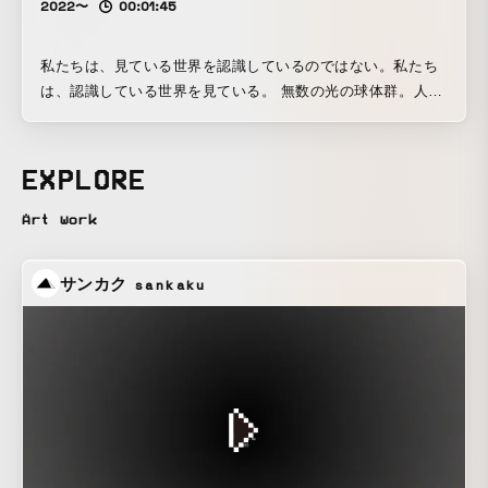
2022〜
00:01:45
私たちは、見ている世界を認識しているのではない。私たち
は、認識している世界を見ている。 無数の光の球体群。人々
が光の球体に近づくと、強く輝き、周辺の球体も次々と呼応
し連続していく。視野を広げてじっと見ていると、闇が凝固
したかのような闇の塊の球体群も現れはじめる。 しかし、こ
EXPLORE
れらの光と闇の球体群は存在しない。闇の球体群は、カメラ
にすら写らない。 光の球体表面にガラスなどの物体は何もな
Art work
く、この球体は光だけでできている。物質的な境界面はな
く、球体と身体との境界の認識は曖昧である。 しかし、この
サンカク
sankaku
宇宙では、光は凝固せず、光だけで球体状の塊になることは
ない。つまり、この光の球体は存在しない。 この球体は、物
理世界には存在せず、認識世界に存在する彫刻「Cognitive
Sculpture / 認識上の彫刻」。マテリアルは、光と環境、そし
て身体と認識。体験者自らの動的な身体と認識によって形作
られ、体験者自身の認識世界に出現し、存在する彫刻。 認識
上存在する時、それは存在である。 そして、球体はそれ自体
では認識世界にすら存在できず、環境が生み出している。環