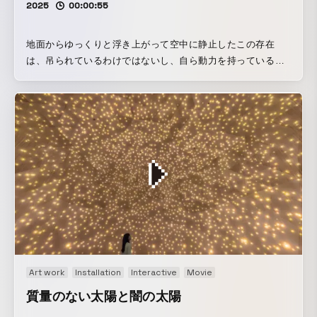
2025
00:00:55
の身体で探索し、発見し、捕まえ、観察し、知を集め、好奇
で包まれている。二重層の外側は親水性、二重層の層と層の
心を広げていくことをコンセプトにした教育的プロジェク
間は疎水性で、包んでいる袋の外側も内側も水である。石鹸
ト。 絶滅の森には、絶滅した動物が住んでいる。動物に近づ
地面からゆっくりと浮き上がって空中に静止したこの存在
の泡も、同じように、脂質二重層の膜に包まれていて、この
いたり、触ったりすると、逃げたり、振り向いたりする。
は、吊られているわけではないし、自ら動力を持っているわ
彫刻を構成している泡は、構造的には細胞膜と同じである。
様々な種類の絶滅動物を捕まえ、観察し、自分のコレクショ
けでもない。この存在は、質量の概念を超越し、地面でも天
ただし、泡の二重層は細胞とは逆に、二重層の外側は疎水
ン図鑑をつくっていく。 スマートフォンのカメラで、空間を
井でもない空中の中ほどに静止している。そして、時に浮上
性、二重層の層と層の間は親水性になっているため、袋の外
歩いている動物を見て、そのカメラに映っている動物に「観
し、時に沈下し、空中で静止する。 たまに大きく動き出し、
側も内側も空気である。つまり、細胞が水中の袋状の膜であ
察の目」を放つと、現実の空間に飛ぶ。「観察の目」が動物
時に地面に落ちる。しかし、自らの状態を修復するかのよう
るならば、泡は空気中の袋状の膜である。 この彫刻は、生物
に当たると空間からその動物は消え、自分のスマートフォン
に、再びゆっくりと浮かび上がって空中に静止する。 特別な
の構成単位である細胞と同じ構造の物質と、環境が生んだエ
に入り、コレクションされる。 捕まえた動物を、カメラで見
環境を創り、その環境によって空間の中心部にエネルギーの
ネルギーの秩序によって創られている。 生命も、外部から食
えている場所にスワイプすると、リリースされ、その場所に
秩序を生む。そして、エネルギーの秩序によって存在を創
物として物質とエネルギーを取り込み、物質を排出し、エネ
戻る。 また、好きな場所で「観察のあみ」を投げ込むと、足
る。そのエネルギーの秩序による存在を「High-Order
ルギーを外に散逸させながら、秩序構造をつくりあげてい
元に「観察のあみ」が張られる。まわりの人々と協力しなが
Sculpture」と呼ぼう。それは、環境とは切り離せず、環境変
る。生命は、渦と同じように、外部環境が生む物質とエネル
ら、身体を使って、動物を「観察のあみ」に追い込むと、動
化とともに変化する。これまでの物体による存在の常識を超
ギーの流れの中にある存在であり、その存在の輪郭は曖昧な
物は空間から消え、同じように図鑑にコレクションされる。
越し、中空に存在を維持し、自らの状態を修復する。 開いた
のである。 生命の構造は、その流れがつくるエネルギーの秩
コレクション図鑑は、同じ動物でも、捕まえれば捕まえるほ
系を前提とした彫刻である。 作品ページ：
序であり、生命は、物質とエネルギーの流れの中にある奇跡
ど、より詳しい情報が書き込まれていく。 作品ページ：
Art work
Installation
Interactive
Movie
https://www.teamlab.art/jp/ew/levitationvoid-
的な現象かもしれないのだ。 作品ページ：
https://www.teamlab.art/jp/ew/collecting-forest-
phenomena/phenomena/
https://www.teamlab.art/jp/ew/masslesssculpture-
質量のない太陽と闇の太陽
planets/planets/
kyoto/kyoto/