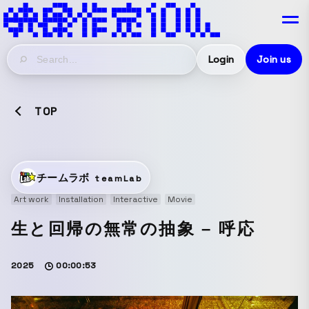
Login
Join us
TOP
チームラボ
teamLab
Art work
Installation
Interactive
Movie
生と回帰の無常の抽象 – 呼応
2025
00:00:53