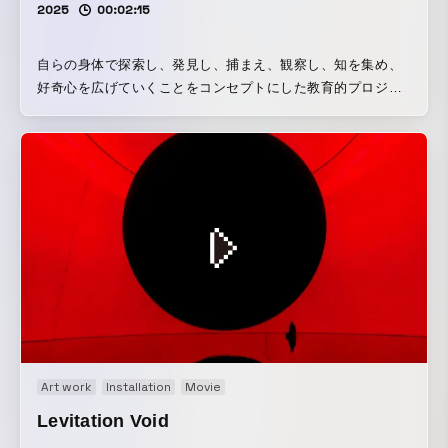
2025
00:02:15
へ、そして内部から外部へと流れ続ける水によってつくられ
る。その流れが生んだ秩序を持つ構造によって渦は維持され
続け、流れと共に変化する。そして、その存在の輪郭は曖昧
自らの身体で探索し、発見し、捕まえ、観察し、知を集め、
で、渦も渦の外側も水でできており、その物質的な違いは一
好奇心を広げていくことをコンセプトにした教育的プロジェ
切ない。 物体ではなく、特別な環境を創ることで、その環境
クト。 絶滅の森には、絶滅した動物が住んでいる。動物に近
が生んだエネルギーの秩序によって存在を創る。そのエネル
づいたり、触ったりすると、逃げたり、振り向いたりする。
ギーの秩序による存在を「Higher-Order Sculpture」と呼ぼ
様々な種類の絶滅動物を捕まえ、観察し、自分のコレクショ
う。それは、環境とは切り離せず、環境変化とともに変化す
ン図鑑をつくっていく。 スマートフォンのカメラで、空間を
る。これまでの物体による存在の常識を超越し、中空に存在
歩いている動物を見て、そのカメラに映っている動物に「観
を維持し、存在の輪郭が曖昧である。人がその存在の中に身
察の目」を放つと、現実の空間に飛ぶ。「観察の目」が動物
体ごと入り込んでも存在が維持され、壊れても自らの存在を
に当たると空間からその動物は消え、自分のスマートフォン
修復する。 開いた系を前提とした彫刻である。 この空間に
に入り、コレクションされる。 捕まえた動物を、カメラで見
は、物質は、水と空気とごく普通の石鹸しか存在していな
えている場所にスワイプすると、リリースされ、その場所に
い。 空間を泡で埋め尽くし、特異な環境を創り、空間にエネ
戻る。 また、好きな場所で「観察のあみ」を投げ込むと、足
ルギーの秩序を生み出す。そうすると、泡の海から巨大な塊
元に「観察のあみ」が張られる。まわりの人々と協力しなが
が生まれ、浮き上がり、中空に定常する。 現在の生物学上
ら、身体を使って、動物を「観察のあみ」に追い込むと、動
は、生命の定義を厳密に行うことはできていないが、便宜的
Art work
Installation
Movie
物は空間から消え、同じように図鑑にコレクションされる。
に、細胞を構成単位とし、代謝し、自己増殖できるものを生
コレクション図鑑は、同じ動物でも、捕まえれば捕まえるほ
Levitation Void
物と呼んでいる。つまり、全ての生物は、細胞でできてい
ど、より詳しい情報が書き込まれていく。 作品ページ：自ら
る。そして、全ての細胞は、脂質二重層で構成された細胞膜