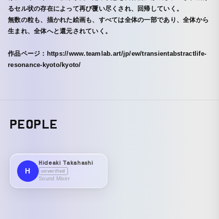
るセル状の存在によって再び覆い尽くされ、回帰していく。
無数の粒も、描かれた絵画も、すべては全体の一部であり、全体から
生まれ、全体へと還元されていく。
作品ページ：https://www.teamlab.art/jp/ew/transientabstractlife-
resonance-kyoto/kyoto/
PEOPLE
Hideaki Takahashi
H
unverified
Sound Mixer