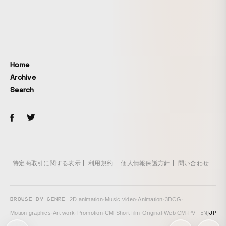
Home
Archive
Search
特定商取引に関する表示
利用規約
個人情報保護方針
問い合わせ
BROWSE BY GENRE
2D animation
·
Music video
·
Animation
·
3DCG
·
EN
/
JP
Motion graphics
·
Art work
·
Promotion
·
CM
·
Short film
·
Original
·
Web CM
·
PV
次の投稿: 変容する連続体 →