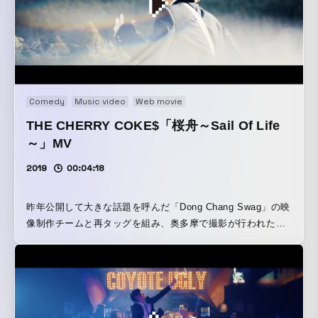
Comedy
Music video
Web movie
THE CHERRY COKE$「桜舟～Sail Of Life
～」MV
2019
00:04:18
昨年公開して大きな話題を呼んだ「Dong Chang Swag」の映
像制作チームと再タッグを組み、奥多摩で撮影が行われた。
タイトルにもある"桜"を映像に入れ込みたいというひとつの
テーマがあり、ピンポイントとなる桜の開花時期に合わせて
制作が進行されたとのことだ。新たな撮影手法としてTHE
CHERRY COKE$のMVとしては初となるドローンによる空撮
も行われ、その映像美は必見だ！ "桜舟"というタイトルに込