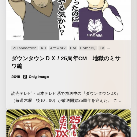
「THE CHERRY COKE$史上、最高の作品と言えるくらい満
足したMVに仕上がりました！」とコメントしている。
2D animation
AD
Art work
CM
Comedy
TV
Web CM
Web 
ダウンタウンＤＸ / 25周年CM 地獄のミサ
ワ編
2018
Only Image
読売テレビ・日本テレビ系で放送中の『ダウンタウンDX』
（毎週木曜 後10：00）が放送開始25周年を迎えた。 これ
を記念し、「刃牙」シリーズで知られる板垣恵介氏、地獄の
ミサワ氏、2人の人気漫画家とコラボしたビジュアルが公開さ
れた。 『刃牙バージョン』では、板垣氏の代表作『グラップ
ラー刃牙』に登場するキャラクターと見間違えるほどのダウ
ンタウンの姿を同氏監修のもと表現。一方、『地獄のミサワ