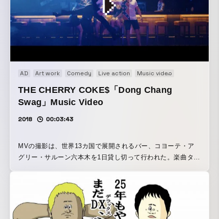
められた思いと、歌詞の熱いメッセージをストレートに伝え
るシナリオと演出。そこに趣向を凝らした撮影手法が絶妙な
バランスで散りばめられている。さらに、最後には"まさ
か..."と思うようなオチが用意されているとのことなので、ぜ
ひ一度ミュージック・ビデオを観て確認してもらいたい！
また、新生活や新学期が始まって約1ヶ月が経とうとしている
この時期は、色々と思い悩む時期でもある。そうした不安や
AD
Art work
Comedy
Live action
Music video
Performance
悩みが顔を出し始める時期だからこそ、THE CHERRY
THE CHERRY COKE$「Dong Chang
COKE$の熱いメッセージが詰まった「桜舟 ～Sail Of Life
Swag」Music Video
～」は再度初心を思い出し、もう一度自分を奮い立たせて前
を向く切っ掛けにさせてくれるはずだ！
2018
00:03:43
MVの撮影は、世界13カ国で展開されるバー、コヨーテ・ア
グリー・サルーン六本木を1日貸し切って行われた。楽曲タイ
トルと同様に“ドンチャン騒ぎ”をテーマにしており、傷つい
たサラリーマンが一念発起して新たな自分に生まれ変わる奮
闘模様が収められている。また、ライブシーンは出演した全
キャストに加わえ、メンバーの友人＆知人、当日現場にいた
関係スタッフ、公募で集まったファンも参加。KAT$UOは