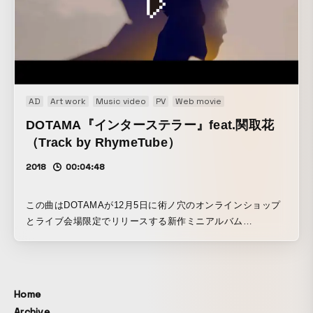
ウンタウンを描き下ろした。2つのビジュアルに共通するキャ
ッチコピーは「25年もやってんのに、まだDX続くんかい」。
ダウンタウンから番組への愛あるツッコミを表現している。
AD
Art work
Music video
PV
Web movie
DOTAMA『インターステラー』feat.関取花
（Track by RhymeTube）
2018
00:04:48
この曲はDOTAMAが12月5日に術ノ穴のオンラインショップ
とライブ会場限定でリリースする新作ミニアルバム
「MAJESTIC」の収録曲。MVは、アルバムのジャケットを
手がけたデザインユニット・トトトがディレクションしたも
ので、遠く離れた星にいるDOTAMAと関取がそれぞれ思いを
届け合う姿を描いた壮大な映像となっている。
Home
Archive