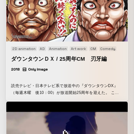
バージョン』では、地獄のミサワ氏がその独特な世界観でダ
ウンタウンを描き下ろした。2つのビジュアルに共通するキャ
ッチコピーは「25年もやってんのに、まだDX続くんかい」。
ダウンタウンから番組への愛あるツッコミを表現している。
2D animation
AD
Animation
Art work
CM
Comedy
Image
ダウンタウンＤＸ / 25周年CM 刃牙編
2018
Only Image
読売テレビ・日本テレビ系で放送中の『ダウンタウンDX』
（毎週木曜 後10：00）が放送開始25周年を迎えた。 これ
を記念し、「刃牙」シリーズで知られる板垣恵介氏、地獄の
ミサワ氏、2人の人気漫画家とコラボしたビジュアルが公開さ
れた。 『刃牙バージョン』では、板垣氏の代表作『グラップ
ラー刃牙』に登場するキャラクターと見間違えるほどのダウ
ンタウンの姿を同氏監修のもと表現。一方、『地獄のミサワ
バージョン』では、地獄のミサワ氏がその独特な世界観でダ