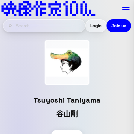
Login
Join us
Tsuyoshi Taniyama
谷山剛