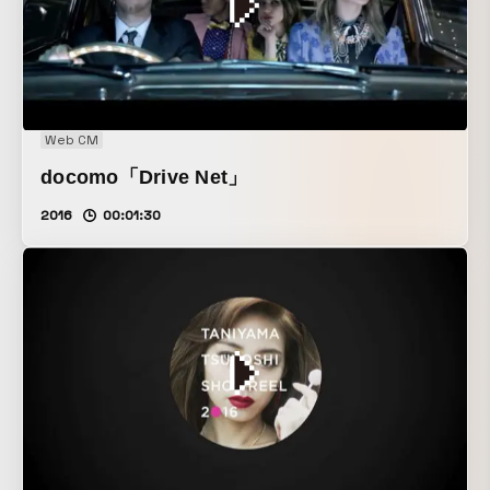
Web CM
docomo「Drive Net」
2016
00:01:30