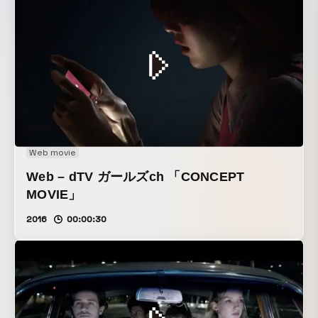
Web movie
Web – dTV ガールズch 「CONCEPT
MOVIE」
2016
00:00:30