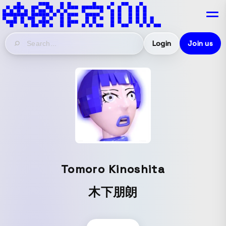
Login
Join us
Tomoro Kinoshita
木下朋朗