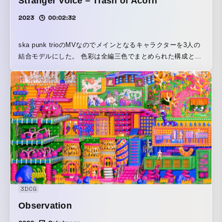
Stranger Voice – Trash of Acorn
2023
00:02:32
ska punk trioのMVなのでメインとなるキャラクターを3人の
結合モデルにした。 色彩は全編三色でまとめられた構成とな
っています。
3DCG
Observation