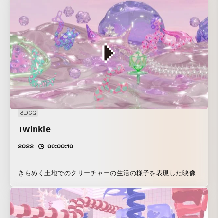
ことで心が安らぎ、この世界に暮らす生き物は温厚で怒りと
は無縁の生活する。どの生き物もそれぞれ孤独な部分があり
自分の時間を大切にし、自らと向かい合い輝ける未来を想像
しています。 緊縛、ロープアートを展示している箇所があ
る。そこでは観覧者が感じるアートとしての側面と緊縛者当
人の幸福感や支配欲の充実を表す。 GIF
3DCG
Twinkle
2022
00:00:10
きらめく土地でのクリーチャーの生活の様子を表現した映像