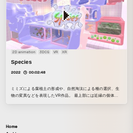
2D animation
3DCG
VR
XR
Species
2022
00:02:48
ミミズによる腐植土の形成や、自然淘汰による種の選択、生
物の変異などを表現したVR作品。 最上部には近縁の個体同
士が交配を表す「環状種」の模型を展示しており、3Dフロア
マップを手に取りながら、鮮やかな色彩と生きものたちが作
り出す美しい空間を巡ることが出来る。
Home