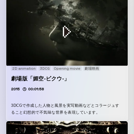
2D animation
3DCG
Opening movie
劇場映画
劇場版「媚空-ビクウ-」
2015
00:01:58
3DCGで作成した人物と風景を実写動画などとコラージュす
ること幻想的で不気味な世界を表現しています。