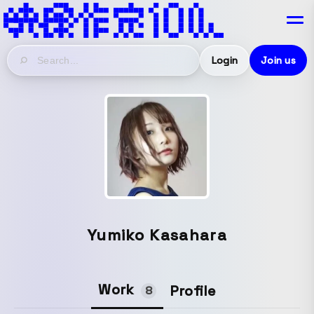
Login
Join us
Yumiko Kasahara
Work
Profile
8