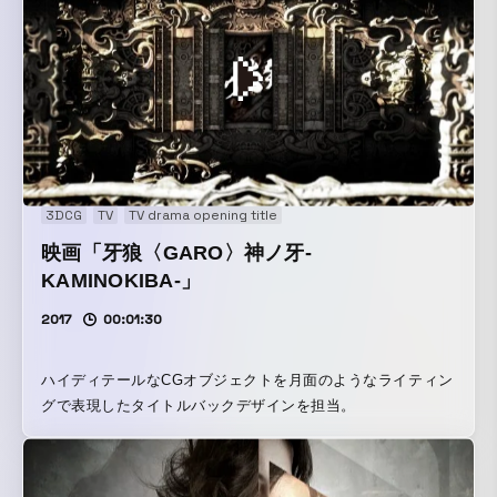
3DCG
TV
TV drama opening title
映画「牙狼〈GARO〉神ノ牙-
KAMINOKIBA-」
2017
00:01:30
ハイディテールなCGオブジェクトを月面のようなライティン
グで表現したタイトルバックデザインを担当。