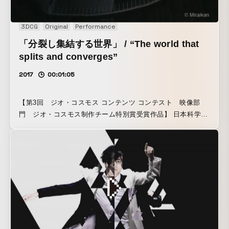
3DCG
Original
Performance
「分裂し集結する世界」 / “The world that
splits and converges”
2017
00:01:05
【第3回 ジオ・コスモス コンテンツ コンテスト 映像部
門 ジオ・コスモス制作チーム特別賞受賞作品】 日本科学未
来館のシンボルである1000万画素を超える球体ディスプレイ
である「ジオ・コスモス」、そちらに投影されるコンテンツ
コンテストへ向けて制作した映像作品。「目に見えないも
の」がテーマとなっています。