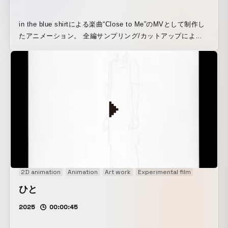
in the blue shirtによる楽曲“Close to Me”のMVとして制作し
たアニメーション。 全編サンプリング/カットアップによっ
て制作された楽曲の成り立ちを踏まえ、同構造を持つアニメ
ーション技法としてロトスコープを解釈している。 ロトスコ
ープは実写の映像をトレースする技法であり、被写体の動き
を写し取ることで、画面上にその動きを生々しく反映した映
像表現が可能となる。 さらに本作では、スプレーによるステ
ンシル表現を組み合わせている。粒子の非作為的な揺らぎを
取り入れることで、ロトスコープの生々しさを被写体固有の
インデックス性として転換し、再配置する試みである。
2D animation
Animation
Art work
Experimental film
ひと
2025
00:00:45