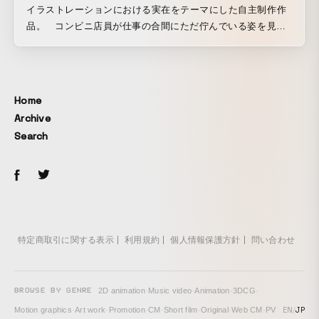
イラストレーションにおける実在をテーマにした自主制作作
品。 コンビニ店員が仕事の合間にただ佇んでいる姿を見た
際に、えも言われぬよさを感じた。 8方向から見た店員の姿
を描くことで、ただ人としてそこにいる一瞬のゆらいだ存在
が立ち現れる。 8方向のイラストレーションを繋ぎ合わせる
ことで、店員を軸とした周囲を回転する映像が生まれる。映
Home
像によって画面上の店員が立体的な座標を持つように立ち現
Archive
れる。
Search
特定商取引に関する表示
利用規約
個人情報保護方針
問い合わせ
BROWSE BY GENRE
2D animation
·
Music video
·
Animation
·
3DCG
·
EN
/
JP
Motion graphics
·
Art work
·
Promotion
·
CM
·
Short film
·
Original
·
Web CM
·
PV