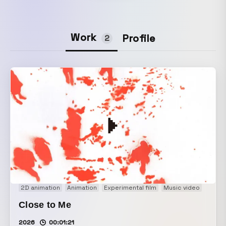
Work
Profile
2
2D animation
Animation
Experimental film
Music video
Close to Me
2026
00:01:21