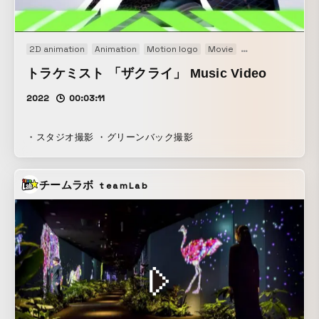
の一環として制作された。 Snake Line A video installation
by filmmaker Shinichi Yamamoto and musician Tetsuji
Ohno (Intercity-Express). Set at the biotope located at the
2D animation
Animation
Motion logo
Movie
Music video
Ori
edge of the forest within the expansive grounds of
Nagaoka Institute of Design, the work features a 20-meter
トラケミスト 「ザクライ」 Music Video
screen constructed from 40 connected LED displays.
2022
00:03:11
Positioned at the forest's margin — visible from the
campus buildings — it unfolds amid the falling leaves of
late autumn. From 9 a.m. to 9 p.m., the work continuously
・スタジオ撮影 ・グリーンバック撮影
shifts in response to the changing quality of daylight, rain,
and the darkness of night reflected across the water's
surface. Emitting vivid, high-saturation color, the
チームラボ
teamLab
installation neither confronts nor overwhelms its natural
surroundings, but settles quietly into the landscape. The
sound, composed by Ohno, builds an ambient sonic
environment rooted in field recordings of a suikinkutsu — a
traditional Japanese water instrument. Snake Line was
produced as part of VideoListening, a media art program
directed by Shinichi Yamamoto.