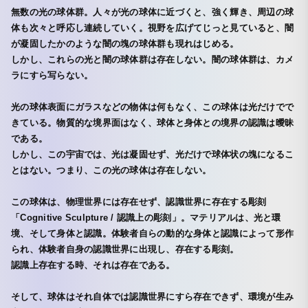
無数の光の球体群。人々が光の球体に近づくと、強く輝き、周辺の球
体も次々と呼応し連続していく。視野を広げてじっと見ていると、闇
が凝固したかのような闇の塊の球体群も現れはじめる。
しかし、これらの光と闇の球体群は存在しない。闇の球体群は、カメ
ラにすら写らない。
光の球体表面にガラスなどの物体は何もなく、この球体は光だけでで
きている。物質的な境界面はなく、球体と身体との境界の認識は曖昧
である。
しかし、この宇宙では、光は凝固せず、光だけで球体状の塊になるこ
とはない。つまり、この光の球体は存在しない。
この球体は、物理世界には存在せず、認識世界に存在する彫刻
「Cognitive Sculpture / 認識上の彫刻」。マテリアルは、光と環
境、そして身体と認識。体験者自らの動的な身体と認識によって形作
られ、体験者自身の認識世界に出現し、存在する彫刻。
認識上存在する時、それは存在である。
そして、球体はそれ自体では認識世界にすら存在できず、環境が生み