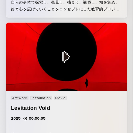
自らの身体で探索し、発見し、捕まえ、観察し、知を集め、
で、渦も渦の外側も水でできており、その物質的な違いは一
好奇心を広げていくことをコンセプトにした教育的プロジェ
切ない。 物体ではなく、特別な環境を創ることで、その環境
クト。 絶滅の森には、絶滅した動物が住んでいる。動物に近
が生んだエネルギーの秩序によって存在を創る。そのエネル
づいたり、触ったりすると、逃げたり、振り向いたりする。
ギーの秩序による存在を「Higher-Order Sculpture」と呼ぼ
様々な種類の絶滅動物を捕まえ、観察し、自分のコレクショ
う。それは、環境とは切り離せず、環境変化とともに変化す
ン図鑑をつくっていく。 スマートフォンのカメラで、空間を
る。これまでの物体による存在の常識を超越し、中空に存在
歩いている動物を見て、そのカメラに映っている動物に「観
を維持し、存在の輪郭が曖昧である。人がその存在の中に身
察の目」を放つと、現実の空間に飛ぶ。「観察の目」が動物
体ごと入り込んでも存在が維持され、壊れても自らの存在を
に当たると空間からその動物は消え、自分のスマートフォン
修復する。 開いた系を前提とした彫刻である。 この空間に
に入り、コレクションされる。 捕まえた動物を、カメラで見
は、物質は、水と空気とごく普通の石鹸しか存在していな
えている場所にスワイプすると、リリースされ、その場所に
い。 空間を泡で埋め尽くし、特異な環境を創り、空間にエネ
戻る。 また、好きな場所で「観察のあみ」を投げ込むと、足
ルギーの秩序を生み出す。そうすると、泡の海から巨大な塊
元に「観察のあみ」が張られる。まわりの人々と協力しなが
が生まれ、浮き上がり、中空に定常する。 現在の生物学上
ら、身体を使って、動物を「観察のあみ」に追い込むと、動
は、生命の定義を厳密に行うことはできていないが、便宜的
Art work
Installation
Movie
物は空間から消え、同じように図鑑にコレクションされる。
に、細胞を構成単位とし、代謝し、自己増殖できるものを生
コレクション図鑑は、同じ動物でも、捕まえれば捕まえるほ
Levitation Void
物と呼んでいる。つまり、全ての生物は、細胞でできてい
ど、より詳しい情報が書き込まれていく。 作品ページ：自ら
る。そして、全ての細胞は、脂質二重層で構成された細胞膜
2025
00:00:55
の身体で探索し、発見し、捕まえ、観察し、知を集め、好奇
で包まれている。二重層の外側は親水性、二重層の層と層の
心を広げていくことをコンセプトにした教育的プロジェク
間は疎水性で、包んでいる袋の外側も内側も水である。石鹸
ト。 絶滅の森には、絶滅した動物が住んでいる。動物に近づ