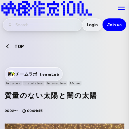
Login
Join us
TOP
チームラボ
teamLab
Art work
Installation
Interactive
Movie
質量のない太陽と闇の太陽
2022〜
00:01:45