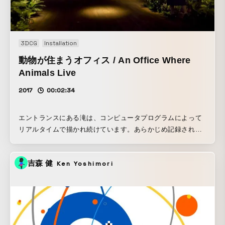
3DCG
Installation
動物が住まうオフィス / An Office Where
Animals Live
2017
00:02:34
エントランスにある滝は、コンピュータプログラムによって
リアルタイムで描かれ続けています。あらかじめ記録された
映像を再生しているわけではありません。全体として以前の
状態が複製されることはありません。今この瞬間の滝は、二
吉森 健
Ken Yoshimori
度と見ることができません。この映像の滝は、普段はエント
ランスとその他のスペースとの目隠しの役割として存在して
います。