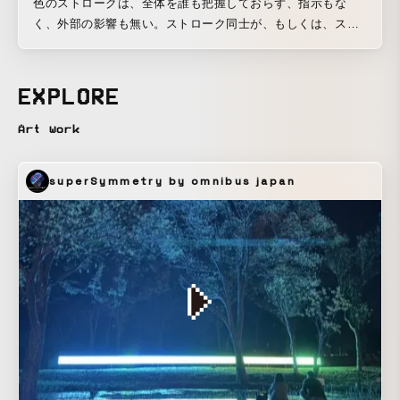
色のストロークは、全体を誰も把握しておらず、指示もな
く、外部の影響も無い。ストローク同士が、もしくは、スト
ロークと人々が局所的に生じる単純な相互作用によって、無
秩序に向かう中で、ひとりでに秩序が生まれ続ける。 ひとつ
ひとつは時間的空間的に離れていても、それらに秩序が生ま
EXPLORE
れると、構成要素が時空間を超越し、ひとつの存在として現
れる。そして、表層的に形状や大きさが大きく変化したり、
Art work
構成要素の入れ替えがあったとしても、この時空間的存在は
維持される。 この時空間的存在は、無秩序の海の一部であ
superSymmetry by omnibus japan
り、無秩序の海へ飲み込まれていくが、また無秩序の海から
生まれ続ける。 秩序と無秩序、存在と全体は、境界がなく連
続し、ぶつかり合い混ざり合うが、満ち引きし続ける。 レン
ズやパースペクティブによる映像は、三次元的な空間を二次
元平面に表す空間のイリュージョンであり、三次元空間が二
次元平面の向こう側に出現し、その三次元空間と鑑賞者は別
空間であり、二次元平面が境界面となる。そして、視点が固
定され、身体を失う。それらとは違い、この作品は、空間の
イリュージョンではなく、作品空間は人々の身体のある空間
にそのまま存在する。壁や床は、鑑賞者と作品空間との境界
面にならず、作品空間は、人々の身体のある空間と一体とな