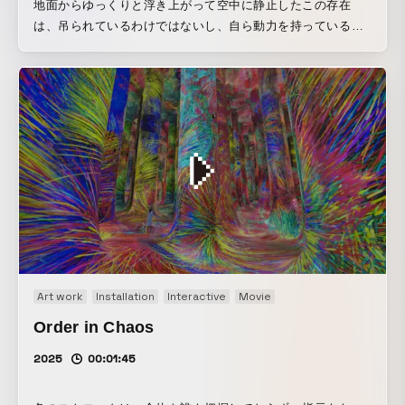
地面からゆっくりと浮き上がって空中に静止したこの存在
の泡も、同じように、脂質二重層の膜に包まれていて、この
いたり、触ったりすると、逃げたり、振り向いたりする。
は、吊られているわけではないし、自ら動力を持っているわ
彫刻を構成している泡は、構造的には細胞膜と同じである。
様々な種類の絶滅動物を捕まえ、観察し、自分のコレクショ
けでもない。この存在は、質量の概念を超越し、地面でも天
ただし、泡の二重層は細胞とは逆に、二重層の外側は疎水
ン図鑑をつくっていく。 スマートフォンのカメラで、空間を
井でもない空中の中ほどに静止している。そして、時に浮上
性、二重層の層と層の間は親水性になっているため、袋の外
歩いている動物を見て、そのカメラに映っている動物に「観
し、時に沈下し、空中で静止する。 たまに大きく動き出し、
側も内側も空気である。つまり、細胞が水中の袋状の膜であ
察の目」を放つと、現実の空間に飛ぶ。「観察の目」が動物
時に地面に落ちる。しかし、自らの状態を修復するかのよう
るならば、泡は空気中の袋状の膜である。 この彫刻は、生物
に当たると空間からその動物は消え、自分のスマートフォン
に、再びゆっくりと浮かび上がって空中に静止する。 特別な
の構成単位である細胞と同じ構造の物質と、環境が生んだエ
に入り、コレクションされる。 捕まえた動物を、カメラで見
環境を創り、その環境によって空間の中心部にエネルギーの
ネルギーの秩序によって創られている。 生命も、外部から食
えている場所にスワイプすると、リリースされ、その場所に
秩序を生む。そして、エネルギーの秩序によって存在を創
物として物質とエネルギーを取り込み、物質を排出し、エネ
戻る。 また、好きな場所で「観察のあみ」を投げ込むと、足
る。そのエネルギーの秩序による存在を「High-Order
ルギーを外に散逸させながら、秩序構造をつくりあげてい
元に「観察のあみ」が張られる。まわりの人々と協力しなが
Sculpture」と呼ぼう。それは、環境とは切り離せず、環境変
る。生命は、渦と同じように、外部環境が生む物質とエネル
ら、身体を使って、動物を「観察のあみ」に追い込むと、動
化とともに変化する。これまでの物体による存在の常識を超
ギーの流れの中にある存在であり、その存在の輪郭は曖昧な
物は空間から消え、同じように図鑑にコレクションされる。
越し、中空に存在を維持し、自らの状態を修復する。 開いた
のである。 生命の構造は、その流れがつくるエネルギーの秩
コレクション図鑑は、同じ動物でも、捕まえれば捕まえるほ
系を前提とした彫刻である。 作品ページ：
序であり、生命は、物質とエネルギーの流れの中にある奇跡
ど、より詳しい情報が書き込まれていく。 作品ページ：
Art work
Installation
Interactive
Movie
https://www.teamlab.art/jp/ew/levitationvoid-
的な現象かもしれないのだ。 作品ページ：
https://www.teamlab.art/jp/ew/collecting-forest-
phenomena/phenomena/
https://www.teamlab.art/jp/ew/masslesssculpture-
Order in Chaos
planets/planets/
kyoto/kyoto/
2025
00:01:45