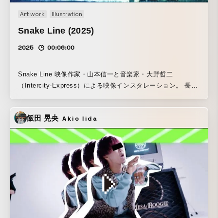
る。鑑賞者は視点が固定されず、身体は自由である。 作品ペ
Art work
Illustration
ージ：https://www.teamlab.art/jp/ew/order-chaos-
Snake Line (2025)
phenomena/phenomena/
2025
00:06:00
Snake Line 映像作家・山本信一と音楽家・大野哲二
（Intercity-Express）による映像インスタレーション。 長岡
造形大学の広大な敷地内、森の入口に広がるビオトープを舞
台に、40枚のLEDディスプレイを連結した全長20メートルの
飯田 晃央
Akio Iida
スクリーンを設置。建物からも望むことができる森の縁に位
置し、晩秋の落葉が舞う景色の中に溶け込むように展開し
た。 朝9時から夜9時まで、移ろいゆく陽光や雨の質感、夜に
は漆黒の森と水面に光を映しながら、時間と天候の変化とと
もに表情を変え続ける。彩度の高い色彩を放ちながらも自然
と対峙することなく、森の環境に静かに馴染む光景として成
立した。サウンドは、大野哲二がフィールドレコーディング
した水琴窟の音をベースに、アンビエントな音響空間を構
築。 本作は、メディアアートプログラム「VideoListening」