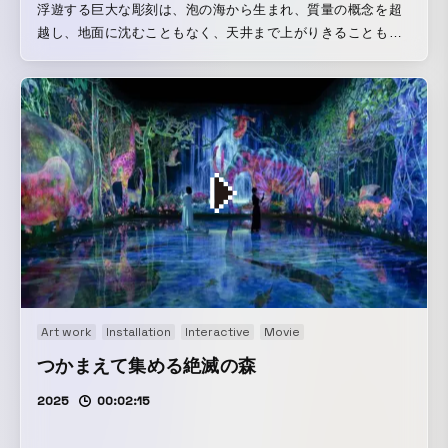
浮遊する巨大な彫刻は、泡の海から生まれ、質量の概念を超
越し、地面に沈むこともなく、天井まで上がりきることもな
く、空間の中ほどを漂う。この浮遊する彫刻の存在の輪郭は
曖昧で、千切れて小さくなったり、くっついて大きくなった
りする。人がこの彫刻に身体ごと入り込んでも存在は維持さ
れ、人々によって壊されても、自ら修復する。しかし、塊
は、自ら修復できる範囲を超えて破壊された時、修復が追い
つかず崩れていく。そして、人々が押したり、横にのけよう
としても、この彫刻を動かすことができないし、人々が風を
あおげば、彫刻は散り散りになってしまう。人間の物理的な
行為では、この彫刻を動かすことすらできない。 石ころや、
これまで人間がつくってきたものは、物体であり、物体はそ
れ自体で安定的な構造をもつ。石ころは、外界から遮断され
密封された箱に入れても存在し続ける。 一方、海に生まれる
Art work
Installation
Interactive
Movie
渦は、閉じた箱に移すと一瞬で消えてしまう。つまり、渦
は、それ自体で安定した自らの構造を保っていない。渦は、
つかまえて集める絶滅の森
環境が生む流れの中にある存在であり、渦の外部から内部
2025
00:02:15
へ、そして内部から外部へと流れ続ける水によってつくられ
る。その流れが生んだ秩序を持つ構造によって渦は維持され
続け、流れと共に変化する。そして、その存在の輪郭は曖昧