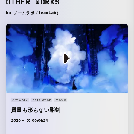
OTHER WORKS
by チームラボ（teamLab）
Art work
Installation
Movie
質量も形もない彫刻
2020 ~
00:01:24