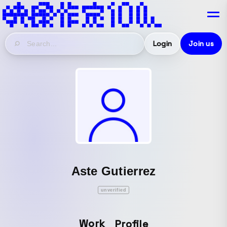
Login
Join us
Aste Gutierrez
unverified
Work
Profile