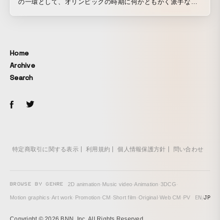
の一環として、オリンピックの時期に何かともかく派手なイ
ベントをしたい！という依頼を受け、「Nike Unlimited
Stadium」を制作しました。Unlimited というテーマから生ま
れた、自分自身と無限に勝負ができる陸上競技場というアイ
デアを元に、Nike Lunar Epic Low Flyknit のソールの形を模
Home
したインタラクティブ陸上競技場をデザイン。全長 200m の
Archive
陸上トラックに沿って LED スクリーンが並び、そのスクリー
Search
ンに映し出される自分の一周前のアバターと競争することが
できるようになっていました。 当イベントはフィリピン マ
ニラ市の中心地で一般の人も参加できる形で 2 週間わたって
開催しました。参加した人々が楽しんだのはもちろんのこ
と、Clio のグランプリを受賞するなど世界中のアワードでも
評価されました。
特定商取引に関する表示
利用規約
個人情報保護方針
問い合わせ
BROWSE BY GENRE
2D animation
·
Music video
·
Animation
·
3DCG
·
EN
/
JP
Motion graphics
·
Art work
·
Promotion
·
CM
·
Short film
·
Original
·
Web CM
·
PV
Copyright © 2026 BNN, Inc. All Rights Reserved.