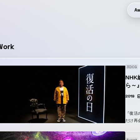
Aw
Work
3DCG
NH
ら～
2019
『復活
だけ再
に亡く
Wha