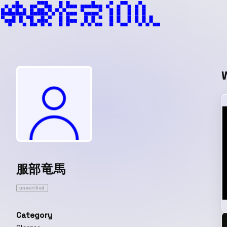
服部竜馬
unverified
Category