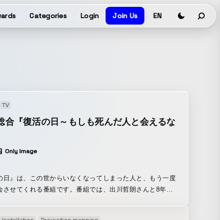
ards
Categories
Login
Join Us
EN
TV
K総合『復活の日～もしも死んだ人と会えるな
』
Only Image
の日』は、この世からいなくなってしまった人と、もう一度
会させてくれる番組です。番組では、出川哲朗さんと8年前
なってしまった実のお母さんとの再会を再現しています。
teverは企画及びテクニカルアドバイザー、アートディレクシ