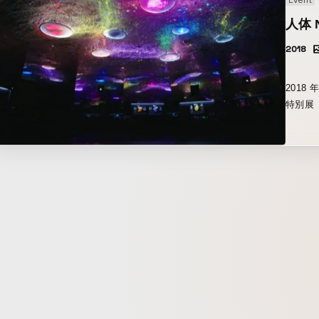
Event
ョン、メ
ーーー
人体 
のは、
2018
泰子さ
ニター
テクノ
2018
像が皆
特別展
と、幸
「人体 
した際
学が描
で過去の
体感することがで
工程は、モ
容を 
+ Mot
しました
し、グレ
SYM
はNu
体験で
家族の
https:/
し確認
回数、