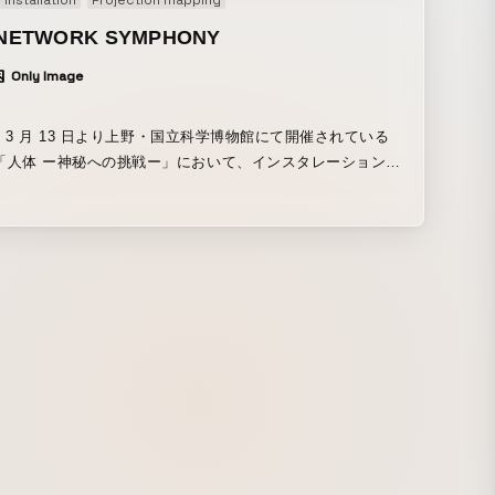
Installation
Projection mapping
イキングムービー「Behind the scene」の制作を担当。
 【制作者コメント】 アートディレクション面で気をつけた
NETWORK SYMPHONY
テレビ的な演出を抑えて、視聴者の方が出川さんとお母様・
Only Image
んの2人の会話に集中できることです。そのため、椅子とモ
だけの極限までシンプルなセットデザインを提案しました。
ロジーサイドで、もっとも苦労したのは、資料写真、資料映
 年 3 月 13 日より上野・国立科学博物館にて開催されている
無であったことです。 解像度の低いプリントされた写真数枚
「人体 ー神秘への挑戦ー」において、インスタレーション
運にも見つかった15秒程度の出川さんと泰子さんが唯一共演
NETWORK SYMPHONY」を企画・製作しました。 最新科
の映像。音声データはほぼなし。という状況のなかで、CG
き出した、美しく騒がしい“人体の中の巨大ネットワーク”を
人を再現するというのは、困難を極めました。 CGの製作
きます。 また、今回の展示期間に合わせ、展示内
デリングはAutodesk Maya、VICON + Faceware + IGS
3D シュミレーションしたスペシャル WEB コンテンツも制作
ionbuilderを用いて、Unreal Engineに統合してレンダリング
（※PC のみ）。まるで「人体 NETWORK
ーディングはDavinci Resolve + MISTIKA、コンポジット
PHONY」にいるかのような、ビジュアライゼーションを疑似
keを使用しています。ただ、通常のCG制作作業とは違い、ご
きます。
記憶を辿りながら、少しずつ少しずつ修正を重ねて、繰り返
/www.nhk.or.jp/kenko/jintai/networksymphony/
をすることで、泰子さんに近づけていきました。途方もない
お兄さまとお姉さまにはご協力頂きました。この場を借り
て、感謝申し上げます。 Whatever プロデューサー 富永勇亮