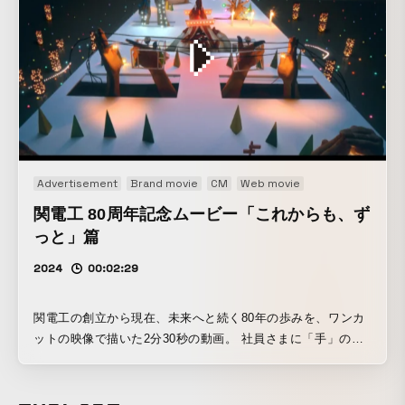
Advertisement
Brand movie
CM
Web movie
関電工 80周年記念ムービー「これからも、ず
っと」篇
2024
00:02:29
関電工の創立から現在、未来へと続く80年の歩みを、ワンカ
ットの映像で描いた2分30秒の動画。 社員さまに「手」のご
出演を頂き、創立後それぞれの「手」でつなぎ続けてきた関
電工の歩みを表現しました。