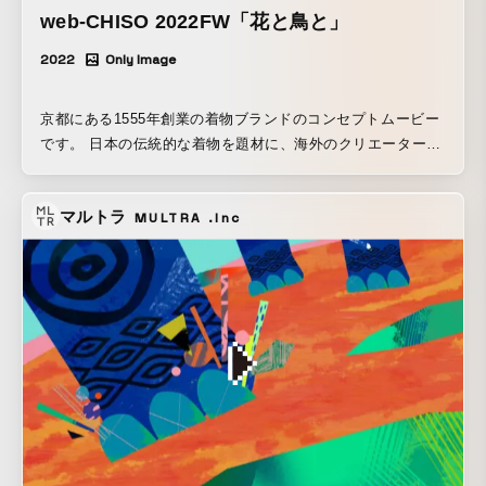
web-CHISO 2022FW「花と鳥と」
2022
Only Image
京都にある1555年創業の着物ブランドのコンセプトムービー
です。 日本の伝統的な着物を題材に、海外のクリエーターと
日本のクリエーターとで「大人の可愛らしさ」を造り上げま
した。 全体のイラストをスウェーデンのイラストレーター
マルトラ
MULTRA .Inc
Peter Gehrmanさん、 アニメーションをブルーカーペットメ
ンバーでもある稲葉秀樹さんと豪華なメンバーで挑みまし
た。 まずPeterさんの独特なイラストの世界観を損なわず
に、どう演出とアニメーションに落とし込むかが課題でし
た。 2Dのイラストをそのままアニメーションにしてしまって
は紙芝居程度になってしまいます。 着物の世界観にダイブし
て、2Dでありながら立体的で奥へと連れて行かれるような演
出をしたかったので、イラストを3Dで配置出来る事を前提に
お願いする必要がありました。 そして各カットがどう動くか
を詳細に決めてコンテ化し、Peterさんにイラストを お願い
しました。海外のクリエーターとの意思疎通をを図ったの