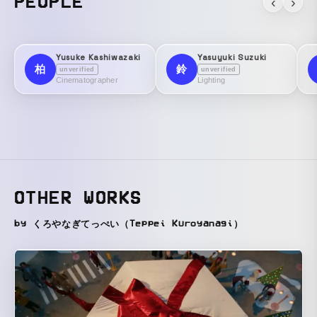
PEOPLE
‹
›
Yusuke Kashiwazaki
Yasuyuki Suzuki
柏
鈴
unverified
unverified
Cinematographer
Lighting
OTHER WORKS
by くろやなぎてっぺい（Teppei Kuroyanagi）