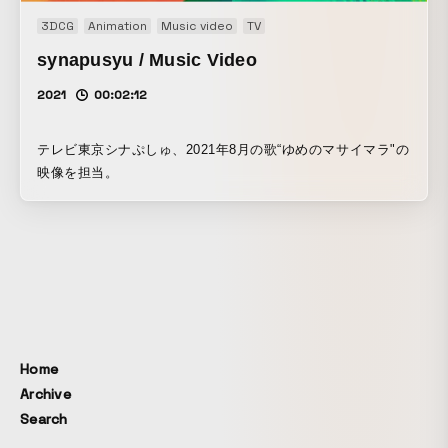
で、 最初は不安も有りましたが、最高のイラストを仕上げて
3DCG
Animation
Music video
TV
くれました！ 次に稲葉さんが持つ唯一無二のアニメーション
のエッセンスを注入してもらうには 、2Dと3Dのすみ分けと
synapusyu / Music Video
アニメーションの展開をしっかりと地固めする必要が有った
2021
00:02:12
ので ビデオコンテはかなり慎重に作成しました。 普段はコ
ンテ→アニメーションが自分の中でワンストップで直結して
作っているのですが、稲葉さんにお願いするにあたってアニ
テレビ東京シナぷしゅ、2021年8月の歌“ゆめのマサイマラ"の
メーションに迷いが 生まれないように、より正確なビデオコ
映像を担当。
ンテを作成する必要がありました。 結果素晴らしいアニメー
ションに仕上がりました。 何と言っても稲葉さんのアニメー
ションのセンスは憧れるくらい 凄いと思いました（以前か
ら）。大きな刺激を与えてくれて、コラボレーションしてく
れた稲葉さんに感謝です。 この作品で一番好きなシーンは、
着物と一緒に舞い上がるシーンです。 素敵な着物に出会えた
嬉しい気持ちを、ファンタジックに上手く表現できていると
思います。 日本の伝統的な着物を中心に海外のクリエーター
Home
を含めた 様々コラボレーションによって出来た最高の作品で
Archive
す！
Search