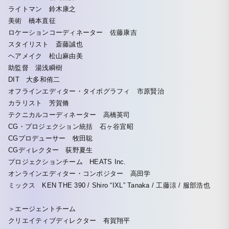
ライトマン 鈴木康之
美術 橋本直征
ロケーションコーディネーター 佐藤康吉
スタイリスト 斎藤誠也
ヘアメイク 松山麻由美
助監督 湯浅瞬樹
DIT 大多和侑二
オフラインエディター・タイポグラフィ 市原賢治
カラリスト 芳賀脩
テクニカルコーディネーター 高橋英司
CG・プロジェクション統括 石ヶ谷宜昭
CGプロデューサー 牧田聡
CGディレクター 荻野夏生
プロジェクションチーム HEATS Inc.
オンラインエディター・コンポジター 高田学
ミックス KEN THE 390 / Shiro “IXL” Tanaka / 工藤涼 / 服部浩也
＞エージェントチーム
クリエイティブディレクター 有賀翔平