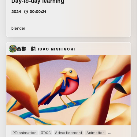
Day-to-day learning
2024
00:00:21
blender
西郡 勲
ISAO NISHIGORI
2D animation
3DCG
Advertisement
Animation
Art work
Bra