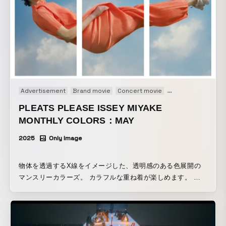
Advertisement
Brand movie
Concert movie
Live action
Prom
PLEATS PLEASE ISSEY MIYAKE
MONTHLY COLORS：MAY
2025
Only Image
物体を透過するX線をイメージした、透明感のある色展開の
マンスリーカラーズ。 カラフルな重ね着が楽しめます。 映
像はこちらよりご覧ください：
https://www.instagram.com/pleatspleaseisseymiyake/
https://www.isseymiyake.com/blogs/news/17877