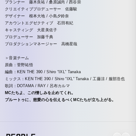
プランナー 藤木良祐 / 桑原誠尚 / 西谷崇
クリエイティブプロデューサー 佐藤駿
デザイナー 根本大地 / 小島夕鈴奈
アカウントエグゼクティブ 石田有紀
キャスティング 大星美佐子
プロデューサー 加藤千典
プロダクションマネージャー 高橋星哉
＞音楽チーム
原曲：菅野祐悟
編曲：KEN THE 390 / Shiro “IXL” Tanaka
ミックス：KEN THE 390 / Shiro “IXL” Tanaka / 工藤涼 / 服部浩也
歌詞：DOTAMA / RAY / 呂布カルマ
MCたちよ、この憎しみを止めてくれ。
プルートゥに、慈愛の心を伝えるべくMCたちが立ち上がる。