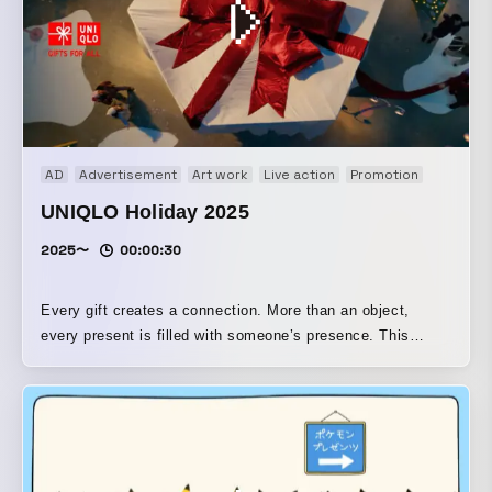
AD
Advertisement
Art work
Live action
Promotion
UNIQLO Holiday 2025
2025〜
00:00:30
Every gift creates a connection. More than an object,
every present is filled with someone’s presence. This
holiday, give your joy, your warmth, your presence.