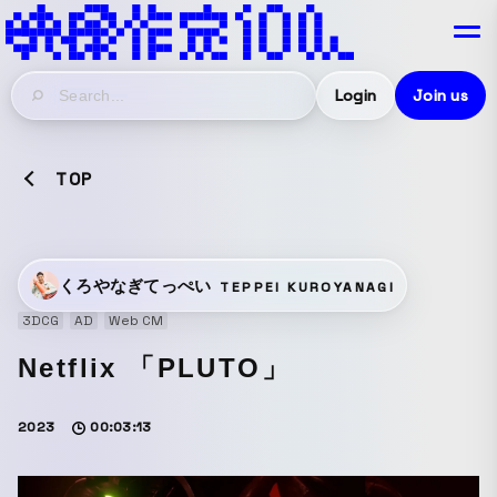
Login
Join us
TOP
くろやなぎてっぺい
TEPPEI KUROYANAGI
3DCG
AD
Web CM
Netflix 「PLUTO」
2023
00:03:13