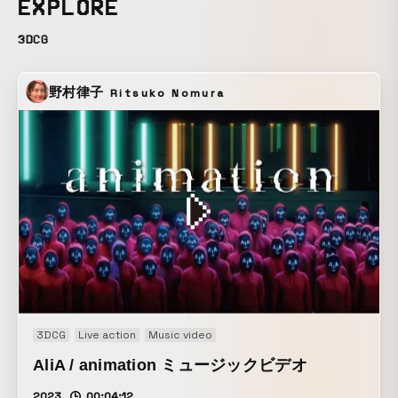
EXPLORE
3DCG
野村律子
Ritsuko Nomura
3DCG
Live action
Music video
AliA / animation ミュージックビデオ
2023
00:04:12