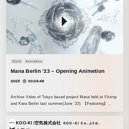
3DCG
Animation
Mana Berlin ’23 – Opening Animetion
2023
00:04:48
Archive Video of Tokyo based project Mana held at Fitzroy
and Kwia Berlin last summer(June ’23). 【Featuring】
Peterparker69(JP) uku kasai(JP) Jackson kaki(JP)
Europe(DE) t0ni(IT) Sodomland(DE) and Soya Ito(JP).
KOO-KI /空気株式会社
KOO-KI Co.,Ltd.