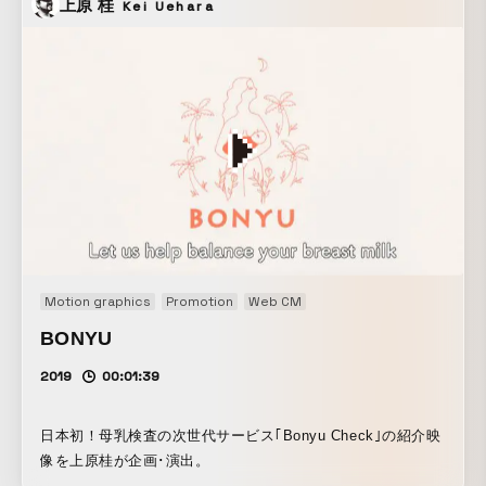
上原 桂
Kei Uehara
Motion graphics
Promotion
Web CM
BONYU
2019
00:01:39
日本初！母乳検査の次世代サービス｢Bonyu Check｣の紹介映
像を上原桂が企画･演出。