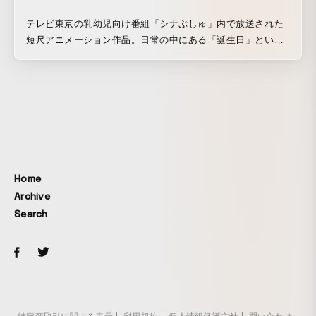
テレビ東京の乳幼児向け番組「シナぷしゅ」内で放送された
短尺アニメーション作品。日常の中にある「誕生日」という
特別な瞬間をテーマに、音楽と一体化したリズミカルな動き
と色彩豊かな映像表現で祝福の気持ちを描いた。uwabamiは
キャラクターデザインおよびアニメーション演出を担当。乳
幼児の注意を引きつけるテンポ感や反復性を意識した構成に
より、YouTubeでの再生回数は300万回を超え、幅広い層に
親しまれている。
Home
Archive
Search