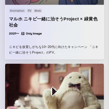
Animation
PV
Web
マルホ ニキビ一緒に治そうProject × 緑黄色
社会
2021〜
Only Image
ニキビを放置しがちな10~20代に向けたキャンペーン 「ニキ
ビ一緒に治そうProject」のPV。