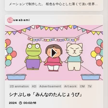
メーションで制作した。 桜色を中心とした薄くて淡い世界観
で表現した。 キャラクターデザインは作画監督も務めたり
お。 音楽はSerph
uwabami
2D animation
AD
Advertisement
Art work
CM
TV
TV-CM
シナぷしゅ「みんなのたんじょうび」
2024
00:02:16