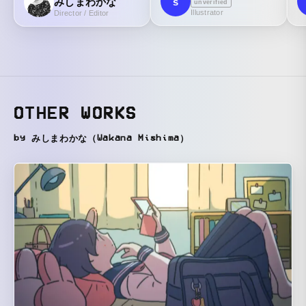
みしまわかな
s
unverified
Illustrator
Director / Editor
OTHER WORKS
by みしまわかな（Wakana Mishima）