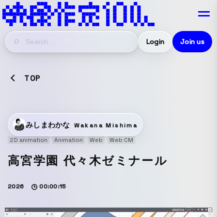
Login
Join us
TOP
みしまわかな
Wakana Mishima
2D animation
Animation
Web
Web CM
高宮学園 代々木ゼミナール
2026
00:00:15