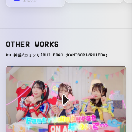
Arranger
OTHER WORKS
by 神反/カミソリ(RUI EDA)（KAMISORI/RUIEDA）