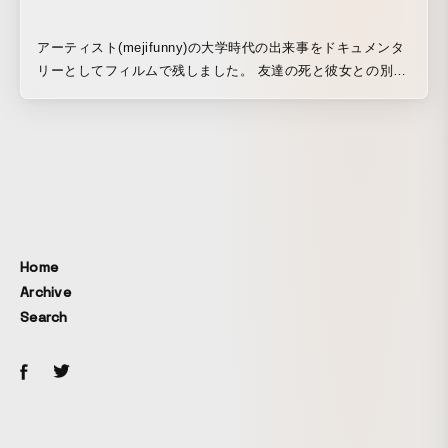
アーティスト(mejifunny)の大学時代の出来事をドキュメンタ
リーとしてフィルムで残しました。 友達の死と彼女との別
れ。 混沌とした感情を題材に儚さを演出に込めました。 ア
ーティストとは何度も話し合い、自分の過去思い出や出来事
も消化しながら制作。 ~僕の込めた気持ち~ 3年前に別れた彼
女。 学生時代の淡くて切くて幼くていでも何となく幸せだっ
たであろう彼女との過ごした日々。 もうこの想いはきっと忘
れるのであろう。けどどこか懐かしい悲しい気持ち。そんな
事を制作準備期間は考えて作ってます。 映像を初めて10ヶ月
目での初MV作品
Home
Archive
Search