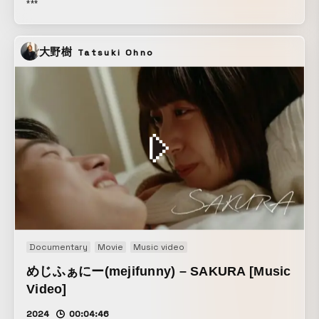
***
大野樹
Tatsuki Ohno
Documentary
Movie
Music video
めじふぁにー(mejifunny) – SAKURA [Music
Video]
2024
00:04:46