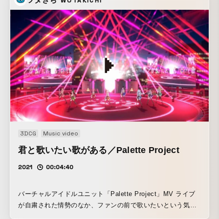
WOTAKICHI
のではなく、 学びや誰かとの繋がりによって前に進める空気
感を映像全体で意識しました。 広告的な見せ方だけではな
く、 人物の表情や距離感、空気感を大切にしながら、 視聴
者自身が「自分の未来」を重ねられるような映像を目指して
います。
3DCG
Music video
君と歌いたい歌がある／Palette Project
2021
00:04:40
バーチャルアイドルユニット「Palette Project」MV ライブ
が自粛された情勢のなか、ファンの前で歌いたいという気持
ちを演出に盛り込みました。