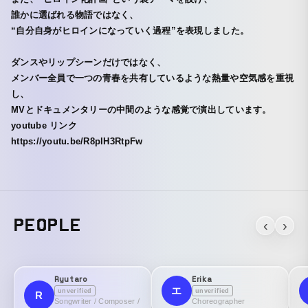
誰かに選ばれる物語ではなく、
“自分自身がヒロインになっていく過程”を表現しました。
ダンスやリップシーンだけではなく、
メンバー全員で一つの青春を共有しているような熱量や空気感を重視
し、
MVとドキュメンタリーの中間のような感覚で演出しています。
youtube リンク
https://youtu.be/R8plH3RtpFw
PEOPLE
‹
›
Ryutaro
Erika
エ
unverified
unverified
R
Songwriter / Composer /
Choreographer