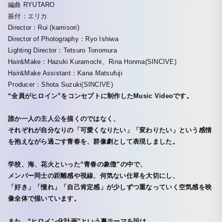
編曲 RYUTARO
振付：エリカ
Director：Rui (kamisori)
Director of Photography：Ryo Ishiwa
Lighting Director：Tetsuro Tonomura
Hair&Make：Hazuki Kuramochi、Rina Honma(SINCIVE)
Hair&Make Assistant：Kana Matsufuji
Producer：Shota Suzuki(SINCIVE)
“全員がヒロイン”をコンセプトに制作したMusic Videoです。
誰か一人の主人公を描くのではなく、
それぞれが自分なりの「可愛くなりたい」「変わりたい」という感情
を抱えながら過ごす青春を、群像劇として表現しました。
学校、海、花火といった“青春の象徴”の中で、
メンバー同士の距離感や視線、何気ない仕草を大切にし、
「好き」「憧れ」「自己肯定感」が少しずつ重なっていく空気感を映
像全体で描いています。
また、“ヒロイン化計画”という裏テーマを設け、