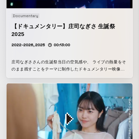
Documentary
【ドキュメンタリー】庄司なぎさ 生誕祭
2025
2022-2026, 2025
00:13:00
庄司なぎささんの生誕祭当日の空気感や、 ライブの熱量をそ
のまま残すことをテーマに制作したドキュメンタリー映像で
す。 ステージ上のパフォーマンスだけではなく、 本番前後
の表情やメンバーとのやり取りなども交えながら、 “その日
ならではの空気感”を大切に構成しています。 ライブダイジ
ェストだけでは伝わらない、 生誕祭という特別な一日の雰囲
気や温度感が伝わる映像を目指しました。