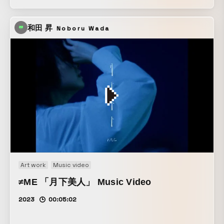
和田 昇
Noboru Wada
Art work
Music video
≠ME 「月下美人」 Music Video
2023
00:05:02