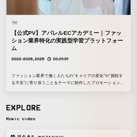
PV
【公式PV】アパレルECアカデミー｜ファッ
ション業界特化の実践型学習プラットフォー
ム
2022-2026, 2025
00:01:01
ファッション業界で働く人たちの“キャリアの変化”や“挑戦す
る不安”に寄り添うことをテーマに制作したプロモーション映
像です。 デザイナー、販売員、MDなど、 それぞれ異なる立
場で働く人物を通して、 「もっと成長したい」「新しいこと
に挑戦したい」という感情を描きました。 単なるサービス紹
EXPLORE
介映像ではなく、 仕事への悩みや葛藤、 そして学びを通し
て少しずつ前向きに変化していく姿を、 ストーリー性を持た
Music video
せながら表現しています。 また、“あなたの未来に、ひと足
先に進んだ先輩がいる。”というコピーを軸に、 一人で悩む
ヲタきち