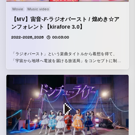
Movie
Music video
【MV】宙音-𝐹-ラジオバースト / 煌めき☆ア
ンフォレント【kirafore 3.0】
2022-2026, 2026
00:03:00
「ラジオバースト」という楽曲タイトルから着想を得て、
「宇宙から地球へ電波を届ける放送局」をコンセプトに制作
しました。 メンバーごとに役割を設定し、地球儀や赤電話、
手紙、懐中時計などの小道具を通して、それぞれの物語を表
現。シアンとマゼンタを基調とした色設計やVFXを全編で統
一し、アイドルらしい透明感とSF的な世界観の両立を目指し
ました。 ストーリーを説明するのではなく、映像全体で世界
観を体験できるMVを意識しています。