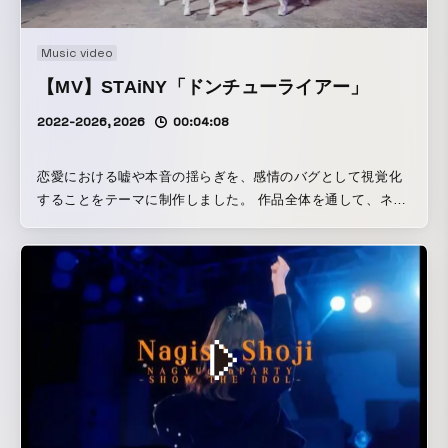
Music video
【MV】STAiNY「ドンチューライアー」
2022-2026, 2026
00:04:08
恋愛における嘘や本音の揺らぎを、感情のバグとして視覚化
することをテーマに制作しました。 作品全体を通して、ネオ
ン、サイレン、グリッチノイズなどの不安定なモチーフを散
りばめることで、相手に惹かれていく高揚感と疑念が同居す
る心理状態を表現。アイドルMVらしい華やかさを保ちながら
も、どこか危険で中毒性のある空気感を目指しました