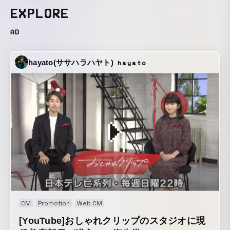
EXPLORE
AD
hayato(ササハラハヤト)
hayato
CM
Promotion
Web CM
[YouTube]おしゃれクリップのスタジオに現