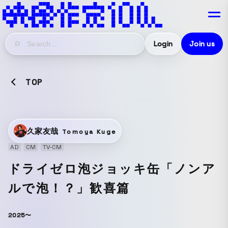
Login
Join us
TOP
久家友哉
Tomoya Kuge
AD
CM
TV-CM
ドライゼロ泡ジョッキ缶「ノンア
ルで泡！？」歓喜篇
2025〜