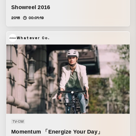
Showreel 2016
2016
00:01:19
Whatever Co.
TV-CM
Momentum 「Energize Your Day」