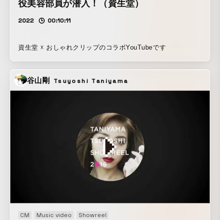
役美容部員が潜入！（資生堂）
2022
00:10:11
資生堂 ☓ おしゃれクリップのコラボYouTubeです
谷山剛
Tsuyoshi Taniyama
CM
Music video
Showreel