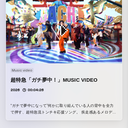
Music video
超特急「ガチ夢中！」MUSIC VIDEO
2026
00:04:26
“ガチで夢中になって”何かに取り組んでいる人の背中を全力
で押す、超特急流トンチキ応援ソング。 疾走感あるメロディ
ーと熱い歌詞で、世界中の何かに夢中な人を”超！ガチ！
で“鼓舞していく。