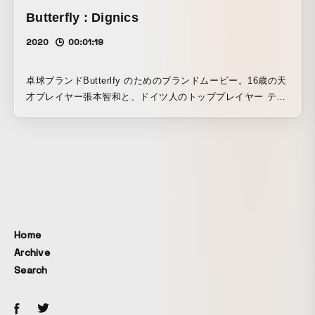
Butterfly : Dignics
2020
00:01:19
卓球ブランドButterlfy のためのブランドムービー。16歳の天
才プレイヤー張本智和と、ドイツ人のトッププレイヤー ティ
モボルによるラリーをフィーチャーした実写映像とCGを見事
に絡め、切れ味するどいサウンドデザインとタイトにシンク
ロさせて、ブランドの世界観と商品の持つ強烈なスピン力を
描いてます。「部活の印象が強い卓球のイメージを一新しす
るような映像を海外テイストで作ってほしい」というブリー
フから始まったプロジェクト。JKDの前身、W+K Toko Lab
時代からの付き合いのあるディレクター Takcom、メディア
アーティスト Nobumichi Asai含む素晴らしいチームとのコラ
Home
ボレーション。熱意あるクライアントや多くのスタッフとの
Archive
ディスカッションを重ねながら、「卓球というスポーツのオ
Search
ーセンティシティと、創造性をどう融合させるか」という点
にフォーカスしてできた作品です。