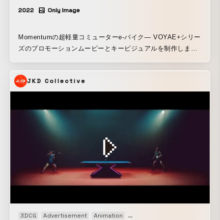
2022
Only Image
Momentumの超軽量コミューターe-バイク— VOYAE+シリー
ズのプロモーションムービーとキービジュアルを制作しまし
た。 スリムなデザイン、多彩なハンドルバー、内蔵バッテリ
ー、ワンタッチコントローラーなどを2人の通勤風景と重ね合
JKD Collective
わせることで、VOYA E+が直感的でスタイリッシュな乗り心
地と、充実した一日を提供できることを表現しました。
https://www.momentum-biking.com/global/voya
3DCG
Advertisement
Animation
Audio visual performance
C