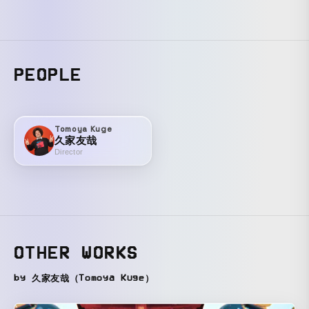
PEOPLE
Tomoya Kuge
久家友哉
Director
OTHER WORKS
by 久家友哉（Tomoya Kuge）