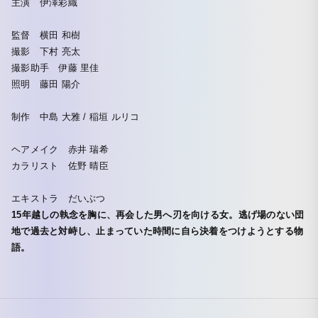
主演 伊澤彩織
監督 横田 和樹
撮影 下村 亮太
撮影助手 伊藤 里佳
照明 藤田 陽介
制作 中島 大雅 / 稲垣 ルリコ
ヘアメイク 赤井 瑞希
カラリスト 佐野 晴臣
エキストラ だいぶつ
15年越しの執念を胸に、再会した男へ刃を向ける女。逃げ場のない団
地で過去と対峙し、止まっていた時間に自ら決着をつけようとする物
語。