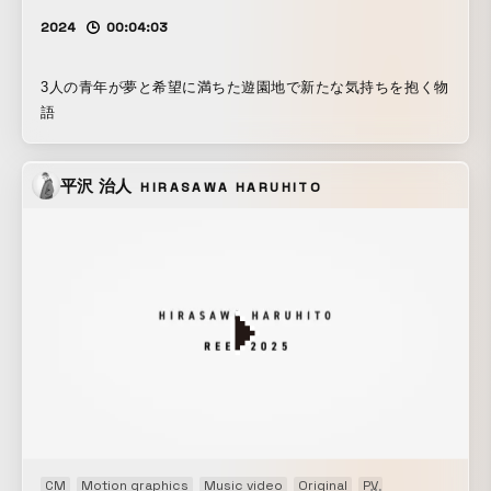
2024
00:04:03
3人の青年が夢と希望に満ちた遊園地で新たな気持ちを抱く物
語
平沢 治人
HIRASAWA HARUHITO
CM
Motion graphics
Music video
Original
PV
Showreel
VP