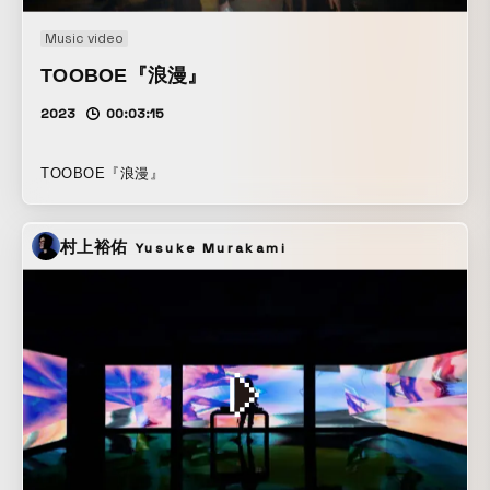
Music video
TOOBOE『浪漫』
2023
00:03:15
TOOBOE『浪漫』
村上裕佑
Yusuke Murakami