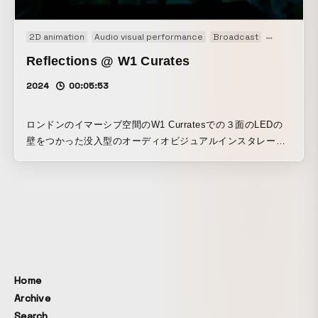
2D animation
Audio visual performance
Broadcast
Event
Exp
Reflections @ W1 Curates
2024
00:05:53
ロンドンのイマーシブ空間のW1 Curratesでの３面のLEDの
壁をつかった没入型のオーディオビジュアルインスタレーシ
ョン。最後の部分は、左から右のスクリーンにかけて、AIを
使って、天国、現在、地獄の三連祭壇画を演出しました。
Home
Archive
Search