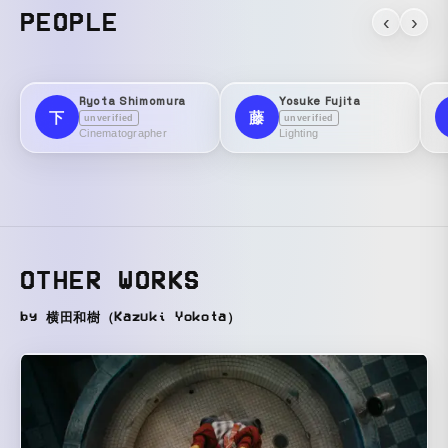
PEOPLE
‹
›
Ryota Shimomura
Yosuke Fujita
下
藤
unverified
unverified
Cinematographer
Lighting
OTHER WORKS
by 横田和樹（Kazuki Yokota）