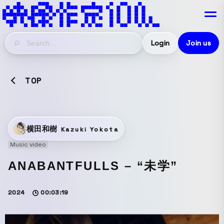
Login
Join us
TOP
横田和樹
Kazuki Yokota
Music video
ANABANTFULLS – “未学”
2024
00:03:19