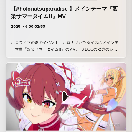
【#holonatsuparadise 】メインテーマ『藍
染サマータイム!!』MV
2025
00:02:53
ホロライブの夏のイベント、ホロナツパラダイスのメインテ
ーマ曲『藍染サマータイム!!』のMV。 ３DCGの双六のシー
ンをベースにホロメン達の一夏の青春とライブに向かってい
くMV。 キャラクター デザインに大山 裕之(うんばー)さん
CGシーンをkumo.productionsが デザインを.MP、モーショ
ングラフィックは立松夏奈が手がけた。 作画シーンはリバテ
ィーアニメーションを中心に様々なアニメ会社が参画した。
© COVER