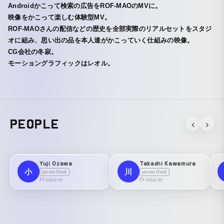
Androidかこって検索の広告をROF-MAOのMVに。
映像をかこって楽しむ体験型MV。
ROF-MAOさんの配信などの歴史を全部実際のリアルセットをスタジ
オに組み、思い出の品を本人達がかこっていく仕組みの映像。
CG会社の冬寂。
モーショングラフィックはレオル。
PEOPLE
‹
›
Yuji Ozawa
Takashi Kawamura
小
川
unverified
unverified
Producer
Producer