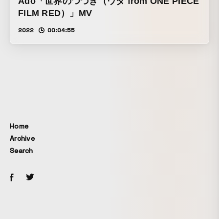
Ado「世界のつづき（ウタ from ONE PIECE
FILM RED）」MV
2022
00:04:55
Home
Archive
Search