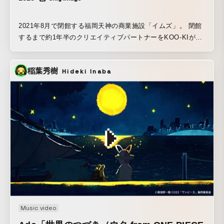
2021年8月で閉館する福岡天神の商業施設「イムズ」。 閉館
するまで約1年半のクリエイティブパートナーをKOO-KIが務
めることに。 第一弾は、2020年3月でイムズも他の近隣商業
施設同様、閉館すると勘違いしている街の人たちへのメッセ
稲葉秀樹
Hideki Inaba
ージを、見る人が笑顔になるような形で表現。
Music video