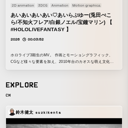
2D animation
3DCG
Animation
Motion graphics
Music video
あいあいあいあい♡あいらぶゆー(兎田ぺこ
ら/不知火フレア/白銀ノエル/宝鐘マリン) 【
#HOLOLIVEFANTASY 】
2026
00:03:52
ホロライブ3期生のMV。 作画とモーショングラフィック、
CGなど様々な要素を加え、2010年台のカオスな萌え文化の
イメージを、カオスに可愛く現代の人気Vチューバーに投影
してみた作品。 キャラデザにFiFSのののかなこさん、デフォ
ルメキャラに植草航さん。 デザインに.MPさん モーショング
EXPLORE
ラフィックに立松夏奈、小野哲司 CG Artist にyonayona
graphics。 作画アニメにリバティアニメーションを中心に
CM
Andrafutなどなど 沢山のアニメ会社、アニメーターが参画。
様々なクリエイティブやクリエイターの参加により実現し
鈴木健太
suzkikenta
た。 © COVER