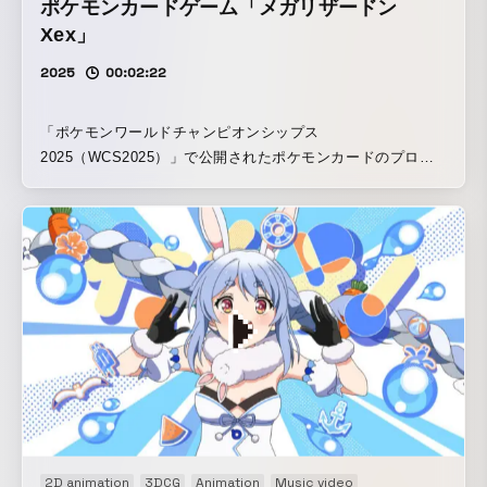
ポケモンカードゲーム「メガリザードン
Xex」
2025
00:02:22
「ポケモンワールドチャンピオンシップス
2025（WCS2025）」で公開されたポケモンカードのプロモ
ーション映像。 メガリザードンX、メガルカリオ、メガサー
ナイトと伝説のポケモン達のバトルを空間的に描いている。
３DCG、キャラクターアニメーションはEallin Japanが モー
ショングラフィックは平井 秀次が手がけた。 作画シーンは
岸本威が手がけた。 ©2025 Pokémon. ©1995-2025
Nintendo/Creatures Inc./GAME FREAK inc. ポケットモンス
ター・ポケモン・Pokémonは任天堂・クリーチャーズ・ゲー
ムフリークの登録商標です。
2D animation
3DCG
Animation
Music video