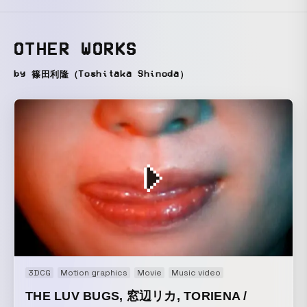
OTHER WORKS
by 篠田利隆（Toshitaka Shinoda）
3DCG
Motion graphics
Movie
Music video
THE LUV BUGS, 窓辺リカ, TORIENA /