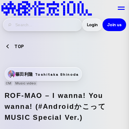
Login
Join us
TOP
篠田利隆
Toshitaka Shinoda
CM
Music video
ROF-MAO – I wanna! You
wanna! (#Androidかこって
MUSIC Special Ver.)