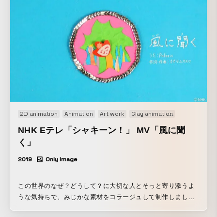
2D animation
Animation
Art work
Clay animation
Music video
NHK Eテレ「シャキーン！」 MV「風に聞
く」
2019
Only Image
この世界のなぜ？どうして？に大切な人とそっと寄り添うよ
うな気持ちで、みじかな素材をコラージュして制作しまし
た。