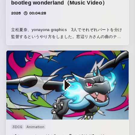
bootleg wonderland（Music Video）
2026
00:04:28
立松夏奈、yonayona graphics 3人でそれぞれパートを分け
監督するというやり方をしました。窓辺リカさんの曲のテー
マになっている深層webの世界を廃校を日本のリミナルスペ
ースと捉え舞台にしています。またeffectでは出せないノイ
ジー感をVX-1000というまさに深層webや裏サイトが盛り上
がった2000年初頭のカメラ、DVテープという解像度の低いデ
ジタルテープを使い当時のインターネットにあふれていた解
像度の低い映像トーンを実現している。
3DCG
Animation