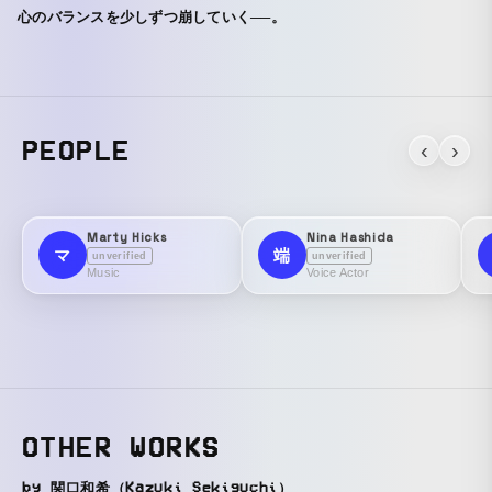
心のバランスを少しずつ崩していく──。
PEOPLE
‹
›
Marty Hicks
Nina Hashida
マ
端
unverified
unverified
Music
Voice Actor
OTHER WORKS
by 関口和希（Kazuki Sekiguchi）