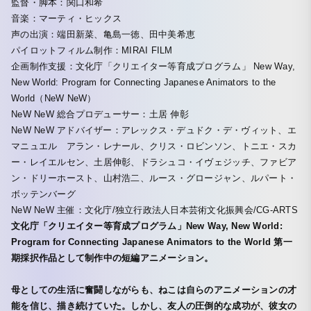
監督・脚本：関口和希
音楽：マーティ・ヒックス
声の出演：端田新菜、亀島一徳、田中美希恵
パイロットフィルム制作：MIRAI FILM
企画制作支援：文化庁「クリエイター等育成プログラム」 New Way,
New World: Program for Connecting Japanese Animators to the
World（NeW NeW）
NeW NeW 総合プロデューサー：土居 伸彰
NeW NeW アドバイザー：アレックス・デュドク・デ・ヴィット、エ
マニュエル゠アラン・レナール、クリス・ロビンソン、トニエ・スカ
ー・レイエルセン、土居伸彰、ドラシュコ・イヴェジッチ、ファビア
ン・ドリーホースト、山村浩二、ルース・グロージャン、ルパート・
ボッテンバーグ
NeW NeW 主催：文化庁/独立行政法人日本芸術文化振興会/CG-ARTS
文化庁「クリエイター等育成プログラム」New Way, New World:
Program for Connecting Japanese Animators to the World 第一
期採択作品として制作中の短編アニメーション。
母としての生活に奮闘しながらも、ねこは自らのアニメーションの才
能を信じ、描き続けていた。しかし、友人の圧倒的な成功が、彼女の