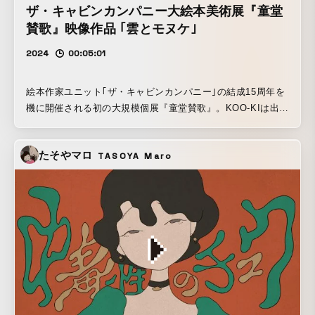
ザ・キャビンカンパニー大絵本美術展『童堂
賛歌』映像作品 ｢雲とモヌケ｣
2024
00:05:01
絵本作家ユニット｢ザ・キャビンカンパニー｣の結成15周年を
機に開催される初の大規模個展『童堂賛歌』。KOO-KIは出品
作品｢雲とモヌケ｣のアニメーションパートを手掛けました。
カオスに自由に！というオーダーの元、ザ・キャビンカンパ
たそやマロ
TASOYA Maro
ニーさんの世界観を大切にすることを意識して演出しまし
た。生命力あふれる作品群を動かすのはとても楽しかったで
す！