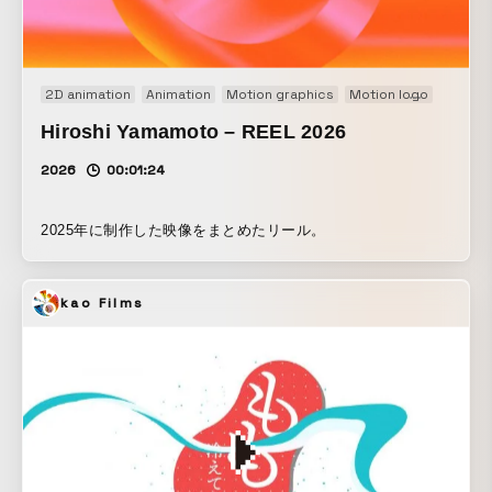
2D animation
Animation
Motion graphics
Motion logo
Movie
Hiroshi Yamamoto – REEL 2026
2026
00:01:24
2025年に制作した映像をまとめたリール。
kao Films