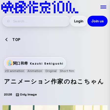
Login
Join us
TOP
関口和希
Kazuki Sekiguchi
2D animation
Animation
Original
Short film
アニメーション作家のねこちゃん
2026
Only Image