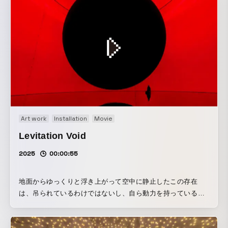
様々な種類の絶滅動物を捕まえ、観察し、自分のコレクショ
う。それは、環境とは切り離せず、環境変化とともに変化す
ン図鑑をつくっていく。 スマートフォンのカメラで、空間を
る。これまでの物体による存在の常識を超越し、中空に存在
歩いている動物を見て、そのカメラに映っている動物に「観
を維持し、存在の輪郭が曖昧である。人がその存在の中に身
察の目」を放つと、現実の空間に飛ぶ。「観察の目」が動物
体ごと入り込んでも存在が維持され、壊れても自らの存在を
に当たると空間からその動物は消え、自分のスマートフォン
修復する。 開いた系を前提とした彫刻である。 この空間に
に入り、コレクションされる。 捕まえた動物を、カメラで見
は、物質は、水と空気とごく普通の石鹸しか存在していな
えている場所にスワイプすると、リリースされ、その場所に
い。 空間を泡で埋め尽くし、特異な環境を創り、空間にエネ
戻る。 また、好きな場所で「観察のあみ」を投げ込むと、足
ルギーの秩序を生み出す。そうすると、泡の海から巨大な塊
元に「観察のあみ」が張られる。まわりの人々と協力しなが
が生まれ、浮き上がり、中空に定常する。 現在の生物学上
ら、身体を使って、動物を「観察のあみ」に追い込むと、動
は、生命の定義を厳密に行うことはできていないが、便宜的
Art work
Installation
Movie
物は空間から消え、同じように図鑑にコレクションされる。
に、細胞を構成単位とし、代謝し、自己増殖できるものを生
コレクション図鑑は、同じ動物でも、捕まえれば捕まえるほ
Levitation Void
物と呼んでいる。つまり、全ての生物は、細胞でできてい
ど、より詳しい情報が書き込まれていく。 作品ページ：自ら
る。そして、全ての細胞は、脂質二重層で構成された細胞膜
2025
00:00:55
の身体で探索し、発見し、捕まえ、観察し、知を集め、好奇
で包まれている。二重層の外側は親水性、二重層の層と層の
心を広げていくことをコンセプトにした教育的プロジェク
間は疎水性で、包んでいる袋の外側も内側も水である。石鹸
ト。 絶滅の森には、絶滅した動物が住んでいる。動物に近づ
地面からゆっくりと浮き上がって空中に静止したこの存在
の泡も、同じように、脂質二重層の膜に包まれていて、この
いたり、触ったりすると、逃げたり、振り向いたりする。
は、吊られているわけではないし、自ら動力を持っているわ
彫刻を構成している泡は、構造的には細胞膜と同じである。
様々な種類の絶滅動物を捕まえ、観察し、自分のコレクショ
けでもない。この存在は、質量の概念を超越し、地面でも天
ただし、泡の二重層は細胞とは逆に、二重層の外側は疎水
ン図鑑をつくっていく。 スマートフォンのカメラで、空間を
井でもない空中の中ほどに静止している。そして、時に浮上
性、二重層の層と層の間は親水性になっているため、袋の外
歩いている動物を見て、そのカメラに映っている動物に「観