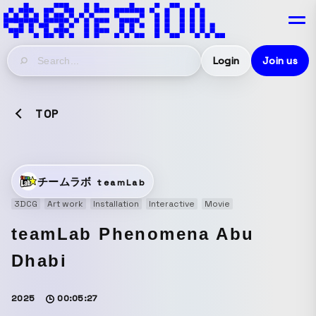
Login
Join us
TOP
チームラボ
teamLab
3DCG
Art work
Installation
Interactive
Movie
teamLab Phenomena Abu
Dhabi
2025
00:05:27