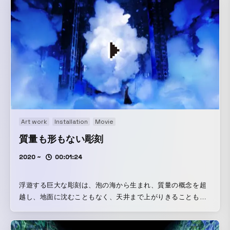
Art work
Installation
Movie
質量も形もない彫刻
2020 ~
00:01:24
浮遊する巨大な彫刻は、泡の海から生まれ、質量の概念を超
越し、地面に沈むこともなく、天井まで上がりきることもな
く、空間の中ほどを漂う。この浮遊する彫刻の存在の輪郭は
曖昧で、千切れて小さくなったり、くっついて大きくなった