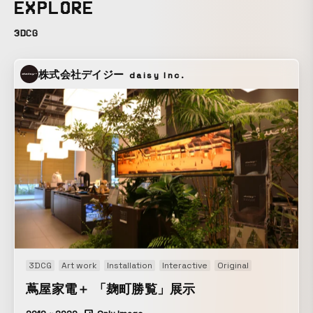
EXPLORE
れらの光と闇の球体群は存在しない。闇の球体群は、カメラ
にすら写らない。 光の球体表面にガラスなどの物体は何もな
3DCG
く、この球体は光だけでできている。物質的な境界面はな
く、球体と身体との境界の認識は曖昧である。 しかし、この
株式会社デイジー
daisy Inc.
宇宙では、光は凝固せず、光だけで球体状の塊になることは
ない。つまり、この光の球体は存在しない。 この球体は、物
理世界には存在せず、認識世界に存在する彫刻「Cognitive
Sculpture / 認識上の彫刻」。マテリアルは、光と環境、そし
て身体と認識。体験者自らの動的な身体と認識によって形作
られ、体験者自身の認識世界に出現し、存在する彫刻。 認識
上存在する時、それは存在である。 そして、球体はそれ自体
では認識世界にすら存在できず、環境が生み出している。環
境がつくる現象が作品の存在である。 作品ページ：
https://www.teamlab.art/jp/ew/masslesssuns-
phenomena/phenomena/
3DCG
Art work
Installation
Interactive
Original
蔦屋家電＋ 「麹町勝覧」展示