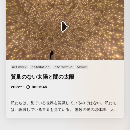
し、時に沈下し、空中で静止する。 たまに大きく動き出し、
側も内側も空気である。つまり、細胞が水中の袋状の膜であ
察の目」を放つと、現実の空間に飛ぶ。「観察の目」が動物
時に地面に落ちる。しかし、自らの状態を修復するかのよう
るならば、泡は空気中の袋状の膜である。 この彫刻は、生物
に当たると空間からその動物は消え、自分のスマートフォン
に、再びゆっくりと浮かび上がって空中に静止する。 特別な
の構成単位である細胞と同じ構造の物質と、環境が生んだエ
に入り、コレクションされる。 捕まえた動物を、カメラで見
環境を創り、その環境によって空間の中心部にエネルギーの
ネルギーの秩序によって創られている。 生命も、外部から食
えている場所にスワイプすると、リリースされ、その場所に
秩序を生む。そして、エネルギーの秩序によって存在を創
物として物質とエネルギーを取り込み、物質を排出し、エネ
戻る。 また、好きな場所で「観察のあみ」を投げ込むと、足
る。そのエネルギーの秩序による存在を「High-Order
ルギーを外に散逸させながら、秩序構造をつくりあげてい
元に「観察のあみ」が張られる。まわりの人々と協力しなが
Sculpture」と呼ぼう。それは、環境とは切り離せず、環境変
る。生命は、渦と同じように、外部環境が生む物質とエネル
ら、身体を使って、動物を「観察のあみ」に追い込むと、動
化とともに変化する。これまでの物体による存在の常識を超
ギーの流れの中にある存在であり、その存在の輪郭は曖昧な
物は空間から消え、同じように図鑑にコレクションされる。
越し、中空に存在を維持し、自らの状態を修復する。 開いた
のである。 生命の構造は、その流れがつくるエネルギーの秩
コレクション図鑑は、同じ動物でも、捕まえれば捕まえるほ
系を前提とした彫刻である。 作品ページ：
序であり、生命は、物質とエネルギーの流れの中にある奇跡
ど、より詳しい情報が書き込まれていく。 作品ページ：
Art work
Installation
Interactive
Movie
https://www.teamlab.art/jp/ew/levitationvoid-
的な現象かもしれないのだ。 作品ページ：
https://www.teamlab.art/jp/ew/collecting-forest-
phenomena/phenomena/
https://www.teamlab.art/jp/ew/masslesssculpture-
質量のない太陽と闇の太陽
planets/planets/
kyoto/kyoto/
2022〜
00:01:45
私たちは、見ている世界を認識しているのではない。私たち
は、認識している世界を見ている。 無数の光の球体群。人々
が光の球体に近づくと、強く輝き、周辺の球体も次々と呼応
し連続していく。視野を広げてじっと見ていると、闇が凝固
したかのような闇の塊の球体群も現れはじめる。 しかし、こ