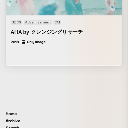
3DCG
Advertisement
CM
AHA by クレンジングリサーチ
2018
Only Image
Home
Archive
Search