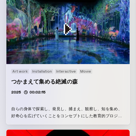
りする。人がこの彫刻に身体ごと入り込んでも存在は維持さ
れ、人々によって壊されても、自ら修復する。しかし、塊
は、自ら修復できる範囲を超えて破壊された時、修復が追い
つかず崩れていく。そして、人々が押したり、横にのけよう
としても、この彫刻を動かすことができないし、人々が風を
あおげば、彫刻は散り散りになってしまう。人間の物理的な
行為では、この彫刻を動かすことすらできない。 石ころや、
これまで人間がつくってきたものは、物体であり、物体はそ
れ自体で安定的な構造をもつ。石ころは、外界から遮断され
密封された箱に入れても存在し続ける。 一方、海に生まれる
Art work
Installation
Interactive
Movie
渦は、閉じた箱に移すと一瞬で消えてしまう。つまり、渦
は、それ自体で安定した自らの構造を保っていない。渦は、
つかまえて集める絶滅の森
環境が生む流れの中にある存在であり、渦の外部から内部
2025
00:02:15
へ、そして内部から外部へと流れ続ける水によってつくられ
る。その流れが生んだ秩序を持つ構造によって渦は維持され
続け、流れと共に変化する。そして、その存在の輪郭は曖昧
自らの身体で探索し、発見し、捕まえ、観察し、知を集め、
で、渦も渦の外側も水でできており、その物質的な違いは一
好奇心を広げていくことをコンセプトにした教育的プロジェ
切ない。 物体ではなく、特別な環境を創ることで、その環境
クト。 絶滅の森には、絶滅した動物が住んでいる。動物に近
が生んだエネルギーの秩序によって存在を創る。そのエネル
づいたり、触ったりすると、逃げたり、振り向いたりする。
ギーの秩序による存在を「Higher-Order Sculpture」と呼ぼ