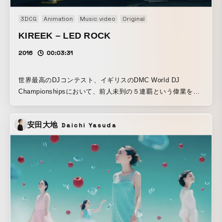
3DCG
Animation
Music video
Original
KIREEK – LED ROCK
2016
00:03:31
世界最高のDJコンテスト、イギリスのDMC World DJ
Championshipsにおいて、前人未到の５連覇という偉業を成
し遂げたDJバンド、KIREEKがついにファーストアルバ
ム”ONE in TWO"をリリース。 アルバム収録曲からLED
安田大地
Daichi Yasuda
ROCKのミュージックビデオを制作しました。 音楽カルチャ
ーのオマージュがふんだんに散りばめられたLED ROCKの世
界をお楽しみください。