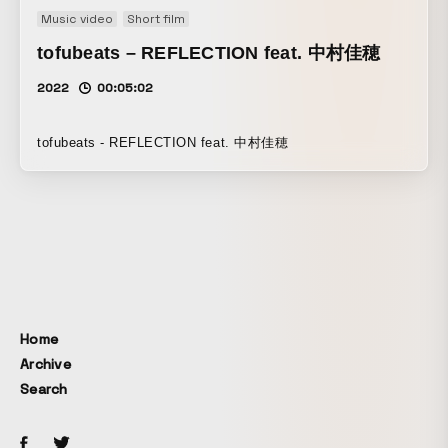
Music video
Short film
tofubeats – REFLECTION feat. 中村佳穂
2022
00:05:02
tofubeats - REFLECTION feat. 中村佳穂
Home
Archive
Search