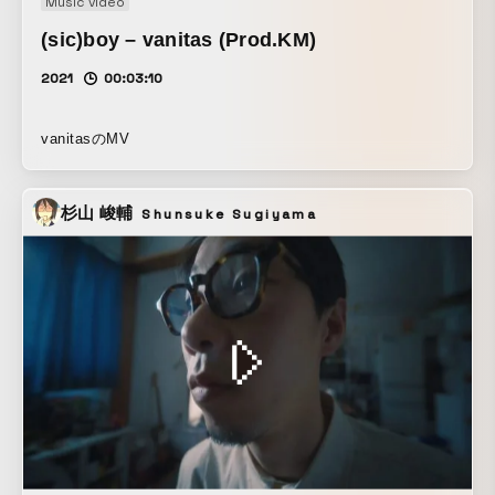
Music video
(sic)boy – vanitas (Prod.KM)
2021
00:03:10
vanitasのMV
杉山 峻輔
Shunsuke Sugiyama