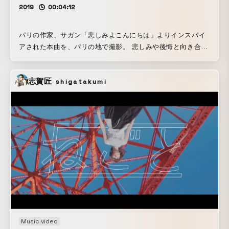
2019
00:04:12
パリの作家、サガン「悲しみよこんにちは」よりインスパイ
アされた本曲を、パリの地で撮影。 悲しみや後悔と向き合う
時の辛さ、やるせなさ、それは人間が持つ普遍的な悩みで
す。 私はこの曲からその悩みから逃げてしまうことも、泥く
志賀匠
shigatakumi
さく向き合うこともまた人間らしさであり、そのむき出しの
姿勢こそ美しい、というポジディブなメッセージを感じ、ダ
ンサーと共に表現に落とし込みました。 孤独にもがき苦しみ
ながらその想いを昇華してはまた悩み、何度も苦しみのルー
プを繰り返してその果てしなさに疲れ果てて倒れてしまう主
人公。 人には言えず1人の世界で苦しんでしまうけれども、
引いていくことで見えてくる街明かりから他のいろんな人の
存在を感じて、きっとこの街明かりの中にいる人たちもおな
じ風に悩んでるはず、これはあなただけの悩みではなく誰も
が持つ悩みなんです。というコンセプトメッセージを設定し
最高のロケーションを見つけました。 ＿＿＿＿＿＿＿＿＿＿
＿＿＿＿＿＿＿＿＿＿＿＿＿＿＿＿＿＿＿＿＿＿＿＿＿＿＿
Music video
＿＿＿ もしきみが幸運にも 青年時代にパリに住んだと