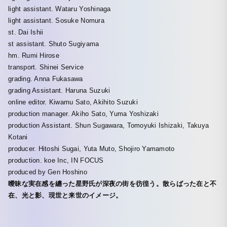
light assistant. Wataru Yoshinaga
light assistant. Sosuke Nomura
st. Dai Ishii
st assistant. Shuto Sugiyama
hm. Rumi Hirose
transport. Shinei Service
grading. Anna Fukasawa
grading Assistant. Haruna Suzuki
online editor. Kiwamu Sato, Akihito Suzuki
production manager. Akiho Sato, Yuma Yoshizaki
production Assistant. Shun Sugawara, Tomoyuki Ishizaki, Takuya
Kotani
producer. Hitoshi Sugai, Yuta Muto, Shojiro Yamamoto
production. koe Inc, IN FOCUS
produced by Gen Hoshino
曖昧な実在感を纏った星野氏が深夜の街を彷徨う。散らばった在と不
在、光と影、現世と来世のイメージ。