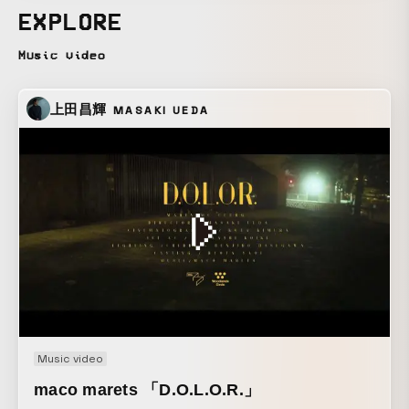
EXPLORE
Music video
上田昌輝
MASAKI UEDA
Music video
maco marets 「D.O.L.O.R.」