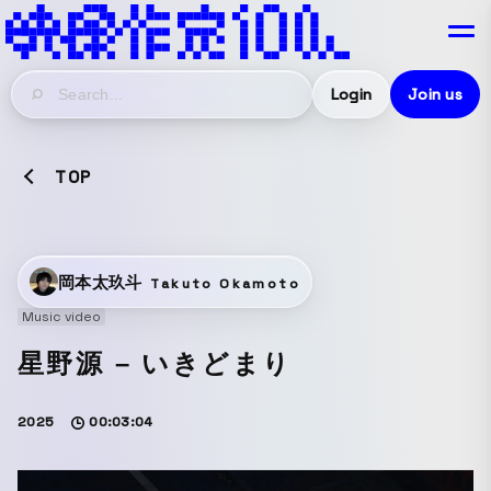
Login
Join us
TOP
岡本太玖斗
Takuto Okamoto
Music video
星野源 – いきどまり
2025
00:03:04