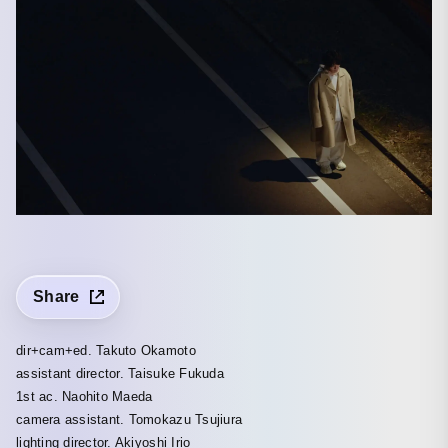
Share
dir+cam+ed. Takuto Okamoto
assistant director. Taisuke Fukuda
1st ac. Naohito Maeda
camera assistant. Tomokazu Tsujiura
lighting director. Akiyoshi Irio