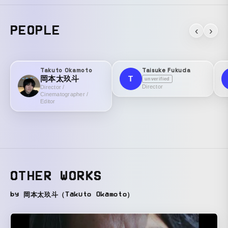
PEOPLE
‹
›
Takuto Okamoto
Taisuke Fukuda
岡本太玖斗
T
unverified
Director
Director /
Cinematographer /
Editor
OTHER WORKS
by 岡本太玖斗（Takuto Okamoto）