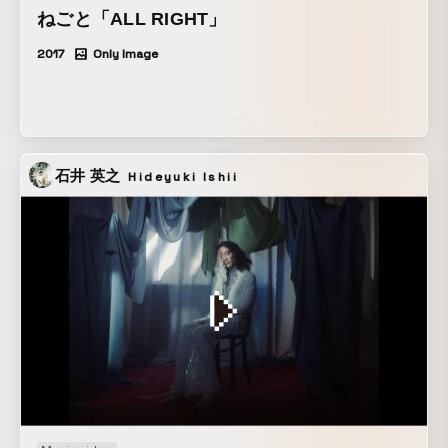
すれば きみが残りの人生をどこで過ごそうとも それは
ねごと「ALL RIGHT」
きみについてまわる なぜならパリは 移動祝祭日だから
2017
Only Image
だ ――アーネスト・ヘミングウェイ著 ＿＿＿＿＿＿＿＿＿
＿＿＿＿＿＿＿＿＿＿＿＿＿＿＿＿＿＿＿＿＿＿＿＿＿＿＿
＿＿＿＿ これはヘミングウェイの言葉ですが、パリには世界
の全てがあったそうです。 対岸に映るパリの光の持つ”希
望”と、座り込む主人公、一見相反するように見えますが、そ
の街明かりに照らされる主人公の様の美しさに何かを感じて
石井 英之
Hideyuki Ishii
いただければ幸いです。