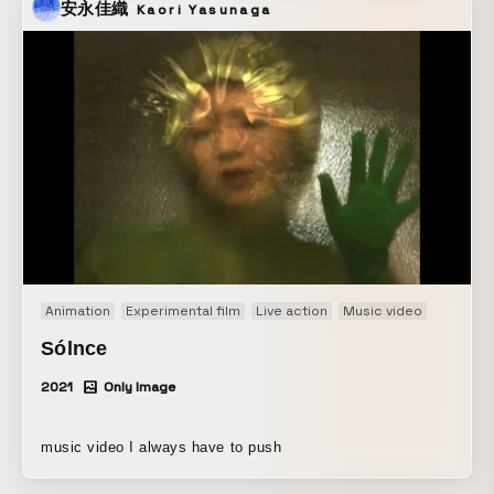
安永佳織
Kaori Yasunaga
Animation
Experimental film
Live action
Music video
Sólnce
2021
Only Image
music video I always have to push