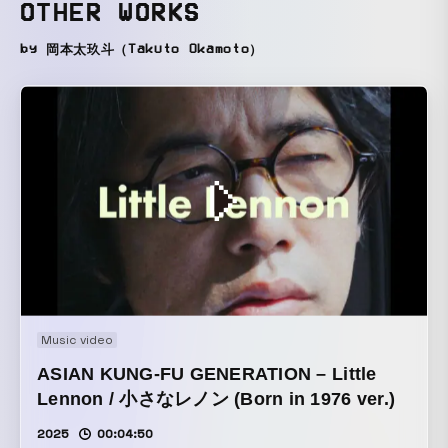
OTHER WORKS
by 岡本太玖斗（Takuto Okamoto）
Music video
ASIAN KUNG-FU GENERATION – Little
Lennon / 小さなレノン (Born in 1976 ver.)
2025
00:04:50