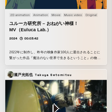
2D animation
Animation
Movie
Music video
Original
ユルーカ研究所 – おねがい神様！
MV（Euluca Lab.）
2024
00:03:42
2022年に制作し、昨年の映像作家100人に選出されることに
繋がった作品『魔法のない世界で生きるということ』の物語
の別の楽曲のMV。春と暁音とメトさんが可愛い、見ていて楽
しく思わず笑ってしまうような面白い仕掛けが盛り沢山な映
瀬戸光拓也
Takuya Setomitsu
像を目指した。