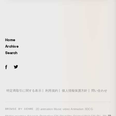
Home
Archive
Search
特定商取引に関する表示
利用規約
個人情報保護方針
問い合わせ
BROWSE BY GENRE
2D animation
·
Music video
·
Animation
·
3DCG
·
EN
/
JP
Motion graphics
·
Art work
·
Promotion
·
CM
·
Short film
·
Original
·
Web CM
·
PV