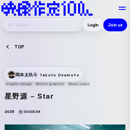
Login
Join us
TOP
岡本太玖斗
Takuto Okamoto
Graphic design
Motion graphics
Music video
星野源 – Star
2025
00:03:04