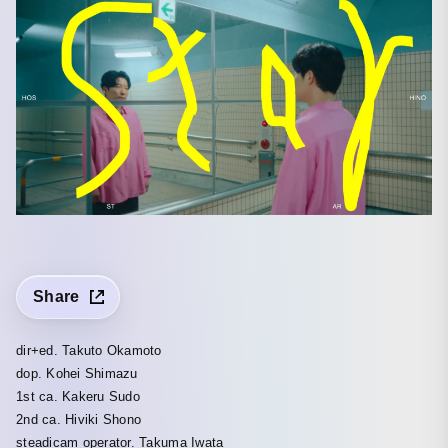
Share
dir+ed. Takuto Okamoto
dop. Kohei Shimazu
1st ca. Kakeru Sudo
2nd ca. Hiviki Shono
steadicam operator. Takuma Iwata