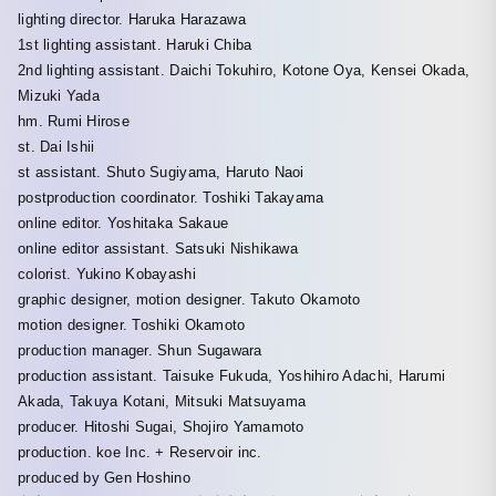
lighting director. Haruka Harazawa
1st lighting assistant. Haruki Chiba
2nd lighting assistant. Daichi Tokuhiro, Kotone Oya, Kensei Okada,
Mizuki Yada
hm. Rumi Hirose
st. Dai Ishii
st assistant. Shuto Sugiyama, Haruto Naoi
postproduction coordinator. Toshiki Takayama
online editor. Yoshitaka Sakaue
online editor assistant. Satsuki Nishikawa
colorist. Yukino Kobayashi
graphic designer, motion designer. Takuto Okamoto
motion designer. Toshiki Okamoto
production manager. Shun Sugawara
production assistant. Taisuke Fukuda, Yoshihiro Adachi, Harumi
Akada, Takuya Kotani, Mitsuki Matsuyama
producer. Hitoshi Sugai, Shojiro Yamamoto
production. koe Inc. + Reservoir inc.
produced by Gen Hoshino