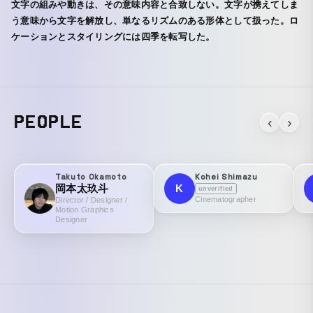
文字の組みや動きは、その意味内容と合致しない。文字が携えてしま
う意味から文字を解放し、単なるリズムのある形体として扱った。ロ
ケーションとスタイリングには四季を転写した。
PEOPLE
‹
›
Takuto Okamoto
Kohei Shimazu
岡本太玖斗
K
unverified
Cinematographer
Director / Designer /
Motion Graphics
Designer