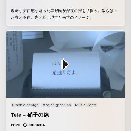
曖昧な実在感を纏った星野氏が深夜の街を彷徨う。散らばっ
た在と不在、光と影、現世と来世のイメージ。
Graphic design
Motion graphics
Music video
Tele – 硝子の線
2025
00:04:24