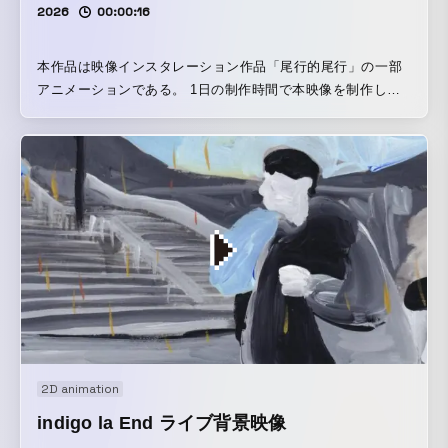
2026
00:00:16
本作品は映像インスタレーション作品「尾行的尾行」の一部
アニメーションである。 1日の制作時間で本映像を制作し、
ソノアイダ#赤坂(溜池山王)にて展示発表を行った。 赤坂の街
を歩く人々/子供たちから着想し、一枚ずつ固めるように絵の
具で厚塗りし、本映像を制作した。
2D animation
indigo la End ライブ背景映像