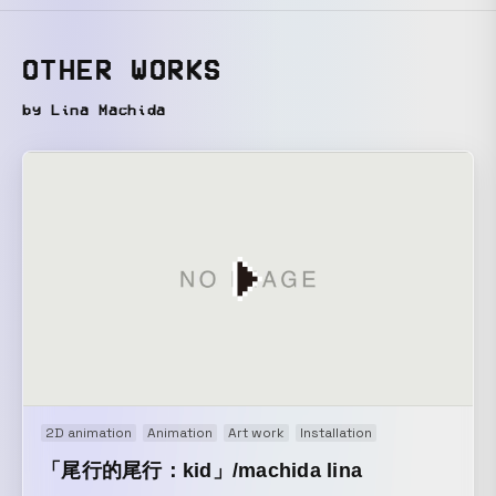
OTHER WORKS
by Lina Machida
2D animation
Animation
Art work
Installation
「尾行的尾行：kid」/machida lina