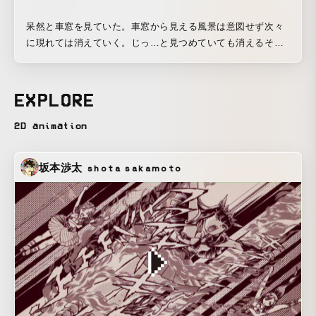
呆然と車窓を見ていた。車窓から見える風景は意図せず次々
に現れては消えていく。じっ…と見つめていても消えるそれ
らを掴むため、ひとつひとつ上書きすることで瞬間を確定さ
せていく。 そして夜があった。とはいえ、存続する灯台は僕
らのことをとくべつ告げ口することもなかったから、ほんの
EXPLORE
少しだけそのオレンジを拝借することにした。公道をゆく黒
い車は、情けない音を立てながら目の前のラインを追いかけ
2D animation
ている。 2025年六本木アートナイトでの展示。
坂本渉太
shota sakamoto