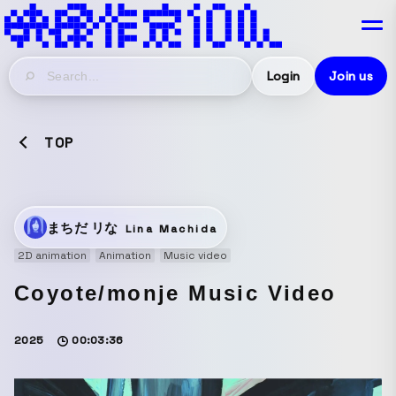
Login
Join us
TOP
まちだ リな
Lina Machida
2D animation
Animation
Music video
Coyote/monje Music Video
2025
00:03:36