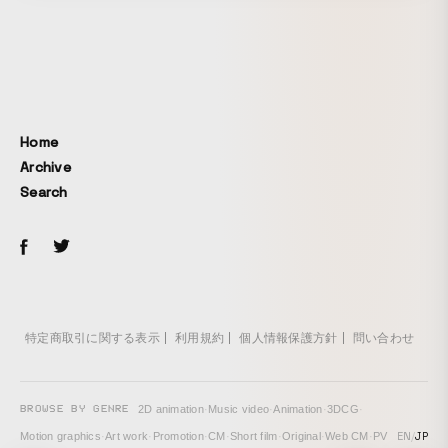
Home
Archive
Search
特定商取引に関する表示
利用規約
個人情報保護方針
問い合わせ
BROWSE BY GENRE
2D animation
·
Music video
·
Animation
·
3DCG
·
EN
/
JP
Motion graphics
·
Art work
·
Promotion
·
CM
·
Short film
·
Original
·
Web CM
·
PV