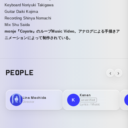
Keyboard Noriyuki Takigawa
Guitar Daiki Kojima
Recording Shinya Nomachi
Mix Shu Saida
monje『Coyote』のループMusic Video。アナログによる手描きア
ニメーションによって制作されている。
PEOPLE
‹
›
Kanan
Lina Machida
K
unverified
Director
Lyrics / Music