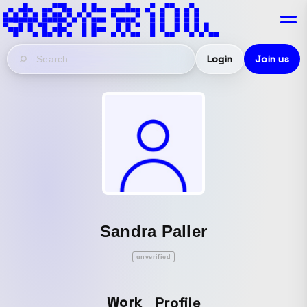
Login
Join us
Sandra Paller
unverified
Work
Profile