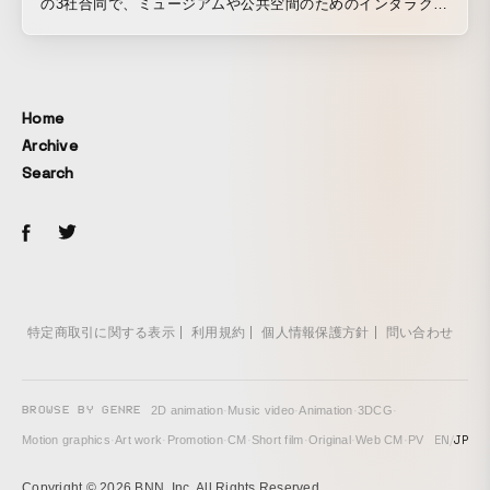
の3社合同で、ミュージアムや公共空間のためのインタラクテ
ィブ体験を企画・開発するクリエイティブ・ユニッ
ト“KASA”を発足し、2019年6月にニューヨークでオープンし
た、ポスタアートに特化したアメリカ初の博物館「Poster
House」内の常設インタラクティブインスタレーションを企
Home
画・制作しました。 https://posterhouse.org/ Poster House
Archive
は、展覧会、イベント、そして出版物など、1800年代～現在
Search
にわたり使用されてきた、世界的なポスターアートの歴史を
展示し、グラフィックデザインがもたらす社会へのインパク
トを後世に伝えること目的としています。 Poster Wall （ポ
スターウォール）—ミュージアムの膨大なポスターコレクシ
ョンの中から、数秒ごとにランダムで高解像度のポスターが
表示される4Kデジタルディスプレイ。来館者がボタンを操作
することで、コンテンツを自ら選択することもできます。
特定商取引に関する表示
利用規約
個人情報保護方針
問い合わせ
Poster Wallには、専用の管理システムが構築されており、美
術館のスタッフはそのシステムを通して、簡単にコレクショ
ンを追加・更新することが可能となっています。 Poster
BROWSE BY GENRE
2D animation
·
Music video
·
Animation
·
3DCG
·
Machine（ポスターマシーン） — グラフィックデザイナーに
EN
/
JP
Motion graphics
·
Art work
·
Promotion
·
CM
·
Short film
·
Original
·
Web CM
·
PV
なった気分でポスターの制作プロセスを体験できるデジタル
インスタレーション。制作の各ステップでは、ポスター制作
Copyright © 2026 BNN, Inc. All Rights Reserved.