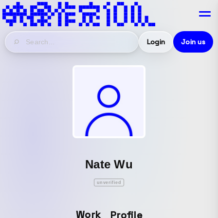
Login
Join us
Nate Wu
unverified
Work
Profile