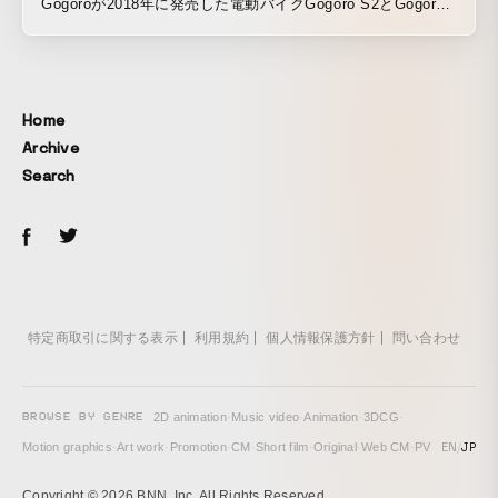
Gogoroが2018年に発売した電動バイクGogoro S2とGogoro
2 Delightの若年層への訴求を目的としたプロモーションとし
て、Gogoroに乗車してオリジナルのミュージックビデオが作
成できる「Gogoro Road to Stardom」を制作しました。 ト
ンネル内部には、巨大なLEDフロアとスクーター、そして両
Home
サイドに鏡を設置。体験者がハンドルやボタンを操作するこ
Archive
とで、様々なアニメーションやBGMと共にインタラクティブ
Search
な演出が生成されて万華鏡のようにトンネル全体に映像が映
し出される、没入型の体験を作りました。作成されたミュー
ジックビデオはInstagramでシェアできるように加工され、メ
ールで受け取ることができます。 Gogoro Road to Stardom
は、台北、台中、高雄にて展示されました。
特定商取引に関する表示
利用規約
個人情報保護方針
問い合わせ
BROWSE BY GENRE
2D animation
·
Music video
·
Animation
·
3DCG
·
EN
/
JP
Motion graphics
·
Art work
·
Promotion
·
CM
·
Short film
·
Original
·
Web CM
·
PV
Copyright © 2026 BNN, Inc. All Rights Reserved.