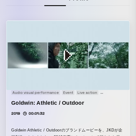
Audio visual performance
Event
Live action
Short film
Web m
Goldwin: Athletic / Outdoor
2019
00:01:32
Goldwin Athletic / Outdoorのブランドムービーを、JKDが企