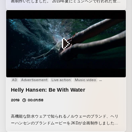
画制作いたしました。 2019年夏にミュンヘンで行われた世界
最大規模のトレードショウ「OutDoor by ISPO」のGoldwin
のブースで、上映されたブランドムービー。あるランナーの
都会から自然へのジャーニーを、日本の俳句からのインスピ
レーションをもとに、３面のマルチスクリーンで描いた90
秒。前回制作した同ブランドのスキーの映像と同様に、ミニ
マリズムに貫かれたブランドのフィロソフィーを体現した作
品は、現地でも素晴らしい反響を得ました。
AD
Advertisement
Live action
Music video
Web movie
Helly Hansen: Be With Water
2019
00:01:58
高機能な防水ウェアで知られるノルウェーのブランド、ヘリ
ーハンセンのブランドムービーをJKDが企画制作しました。
コンセプトは、”BE WITH WATER” 140年以上セーリングや