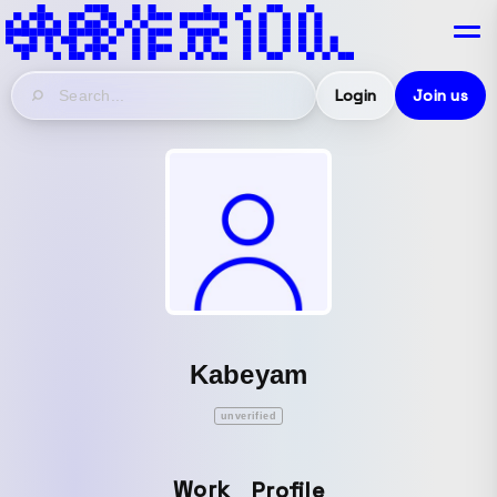
Login
Join us
Kabeyam
unverified
Work
Profile