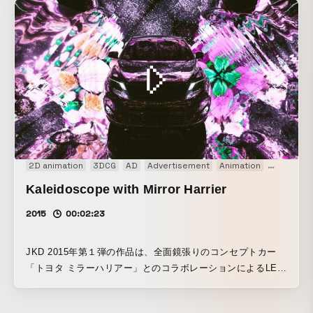
トレッキング、スノースポーツなどのための防水テクノロジ
ーを通じて「水」と関わってきたブランドの世界観を表現し
ています。 ディレククターは柘植康人。空から降った雨が、
山、川を通じて海へと流れ出るまでの水の旅を、一人のトレ
ッカーの目線を通じて表現。壮大な自然のランドスケープや
大胆なクローズアップ、抑制されたサウンドデザインによっ
て、自然への畏れ、日本的な美意識、精神性にまで踏み込ん
だ仕上がりとなっています。
2D animation
3DCG
AD
Advertisement
Animation
CM
Insta
Kaleidoscope with Mirror Harrier
2015
00:02:23
JKD 2015年第１弾の作品は、全面鏡張りのコンセプトカー
「トヨタ ミラーハリアー」とのコラボレーションによるLED
万華鏡インスタレーション。約7mの三角柱ミラートンネルを
六本木ヒルズ内の会場に設置、背面のLEDパネルから30パタ