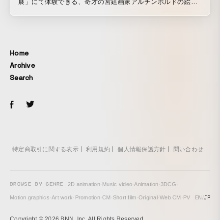
展」にて体験できる、奇才の宮廷画家アルチンボルドの絵画
になれるインスタレーションを企画・開発しました。 また、
それに伴い放送される NHK 総合 7/5 水 19:30～「(^○^)顔面
白TV」という番組内で、本インスタレーションの開発過程を
取材いただきました。
Home
Archive
Search
特定商取引に関する表示
利用規約
個人情報保護方針
問い合わせ
BROWSE BY GENRE
2D animation
·
Music video
·
Animation
·
3DCG
·
EN
/
JP
Motion graphics
·
Art work
·
Promotion
·
CM
·
Short film
·
Original
·
Web CM
·
PV
Copyright © 2026 BNN, Inc. All Rights Reserved.