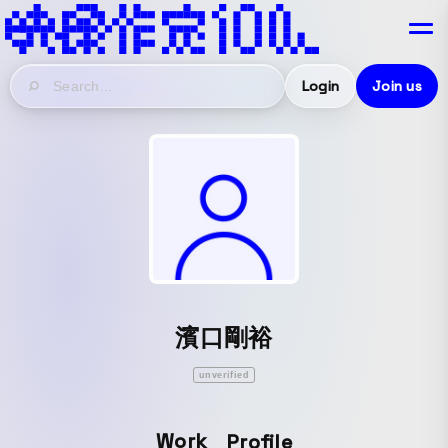
Login
Join us
濱口剛裕
unverified
Work
Profile