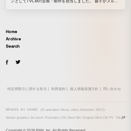
ンとしてTVCMの企画・制作を担当しました。 親子がメルカ
リで探していた商品たちは、実はロボットコスチュームの工
作アイテムだった。そんな、モノに新たな価値を見出し、そ
の価値が他の誰かにつながっていくストーリーを、実際のア
プリデザインをベースに描いています。
Home
Archive
Search
特定商取引に関する表示
利用規約
個人情報保護方針
問い合わせ
BROWSE BY GENRE
2D animation
·
Music video
·
Animation
·
3DCG
·
EN
/
JP
Motion graphics
·
Art work
·
Promotion
·
CM
·
Short film
·
Original
·
Web CM
·
PV
Copyright © 2026 BNN, Inc. All Rights Reserved.