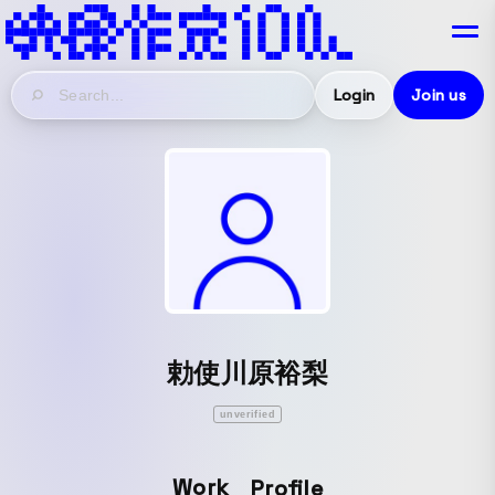
Login
Join us
勅使川原裕梨
unverified
Work
Profile