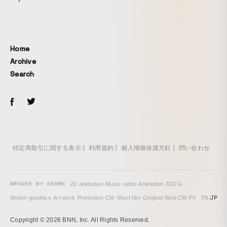
Home
Archive
Search
特定商取引に関する表示
利用規約
個人情報保護方針
問い合わせ
BROWSE BY GENRE
2D animation
·
Music video
·
Animation
·
3DCG
·
EN
/
JP
Motion graphics
·
Art work
·
Promotion
·
CM
·
Short film
·
Original
·
Web CM
·
PV
Copyright © 2026 BNN, Inc. All Rights Reserved.