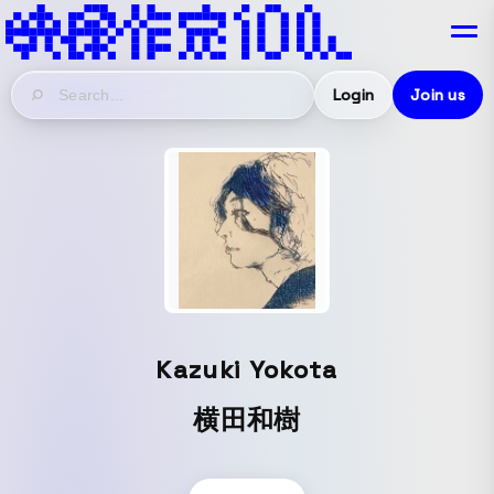
Login
Join us
Kazuki Yokota
横田和樹