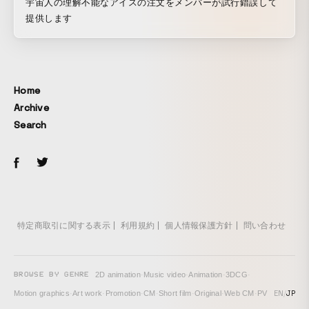
宇宙人の理解不能なアイスの注文をメンバーが試行錯誤して
提供します
Home
Archive
Search
特定商取引に関する表示
利用規約
個人情報保護方針
問い合わせ
BROWSE BY GENRE
2D animation
·
Music video
·
Animation
·
3DCG
·
EN
/
JP
Motion graphics
·
Art work
·
Promotion
·
CM
·
Short film
·
Original
·
Web CM
·
PV