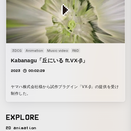
3DCG
Animation
Music video
R&D
Kabanagu「丘にいる ft.VX-β」
2023
00:02:29
ヤマハ株式会社様から試作プラグイン「VX-β」の提供を受け
制作した。
EXPLORE
2D animation