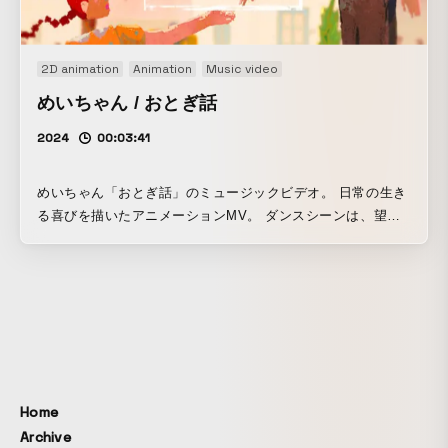
2D animation
Animation
Music video
めいちゃん / おとぎ話
2024
00:03:41
めいちゃん「おとぎ話」のミュージックビデオ。 日常の生き
る喜びを描いたアニメーションMV。 ダンスシーンは、望月
寛斗と高田静流によるダンスの実演を元に、作画を起こして
いる。
Home
Archive