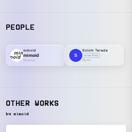
PEOPLE
mimoid
Soichi Terada
mimoid
S
unverified
Music
Director
OTHER WORKS
by mimoid