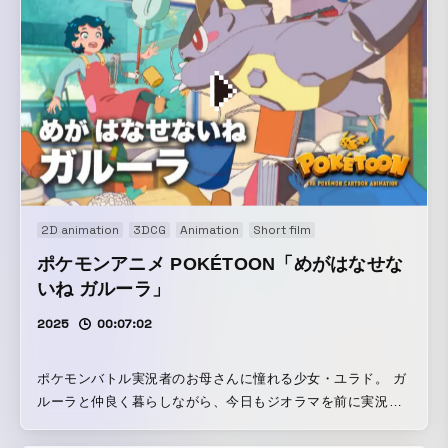
2D animation
3DCG
Animation
Short film
ポケモンアニメ ⁠POKÉTOON「めがはなせな
いね ガルーラ」
2025
00:07:02
ポケモンバトル実況者のお母さんに憧れる少女・ユラド。 ガ
ルーラと仲良く暮らしながら、今日もジオラマを前に実況者
になりきっている様子。 「お母さんは、これから大事な仕事
だからくれぐれもお静かにお願い奉る！」 そうお願いされた