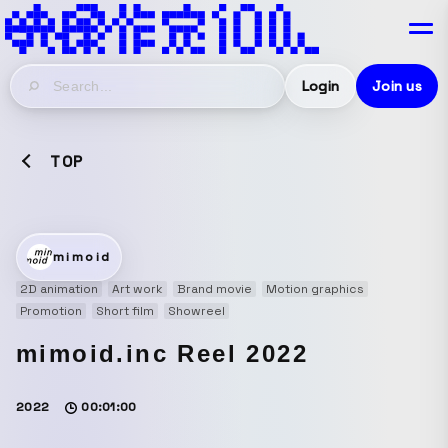
Login
Join us
TOP
mimoid
2D animation
Art work
Brand movie
Motion graphics
Promotion
Short film
Showreel
mimoid.inc Reel 2022
2022
00:01:00