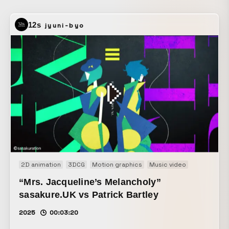
12s
jyuni-byo
2D animation
3DCG
Motion graphics
Music video
“Mrs. Jacqueline’s Melancholy”
sasakure.‌UK vs Patrick Bartley
2025
00:03:20