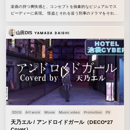
楽曲の持つ爽快感と、コンセプトを抽象的なビジュアルでス
ピーディーに表現。 怪盗とそれを追う刑事のドラマをそれぞ
れのキャラクターが見える形に落とし込みました。
山田DIS
YAMADA DAISHI
3DCG
Art work
Movie
Music video
Promotion
PV
天乃エル / アンドロイドガール（DECO*27
Cover）