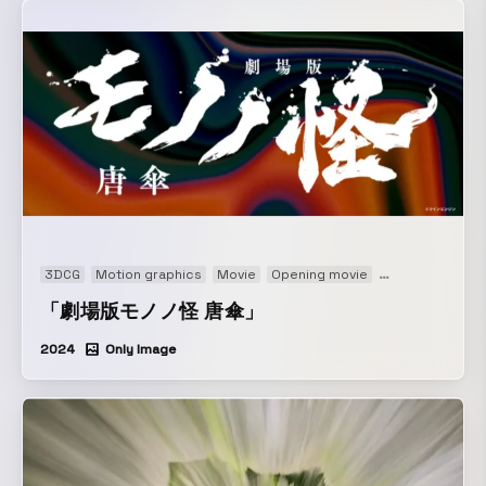
ユラドだが、ガルーラとジオラマ作りをすることに。 タイム
リミットは、バトル大会が終わるまで！ 大きな大きなジオラ
マを作るユラドとガルーラだが、事件が発生して...!?
3DCG
Motion graphics
Movie
Opening movie
Title movie
「劇場版モノノ怪 唐傘」
2024
Only Image