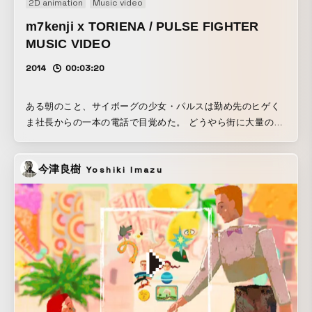
2D animation
Music video
m7kenji x TORIENA / PULSE FIGHTER
MUSIC VIDEO
2014
00:03:20
ある朝のこと、サイボーグの少女・パルスは勤め先のヒゲく
ま社長からの一本の電話で目覚めた。 どうやら街に大量の敵
が現れたらしい。人助け課でアルバイトをしているパルスは
ゲームボーイを片手に街へ繰り出す。
今津良樹
Yoshiki Imazu