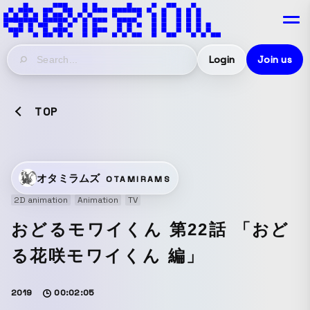
Login
Join us
TOP
オタミラムズ
OTAMIRAMS
2D animation
Animation
TV
おどるモワイくん 第22話 「おど
る花咲モワイくん 編」
2019
00:02:05