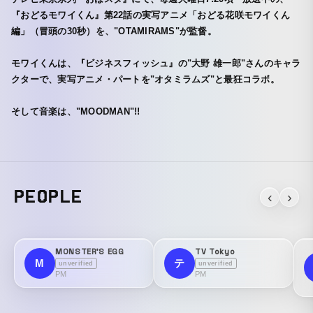
『おどるモワイくん』第22話の実写アニメ「おどる花咲モワイくん
編」（冒頭の30秒）を、"OTAMIRAMS"が監督。
モワイくんは、『ビジネスフィッシュ』の"大野 雄一郎"さんのキャラ
クターで、実写アニメ・パートを"オタミラムズ"と最狂コラボ。
そして音楽は、"MOODMAN"!!
PEOPLE
‹
›
MONSTER'S EGG
TV Tokyo
M
テ
unverified
unverified
PM
PM