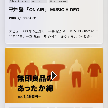
2D animation
Animation
Music video
「浦島がみんなのために“手伝い事”をするようになったら、
新しい多くの友人たちに囲まれる、幸福長寿なセカンドライ
平井 堅 『ON AIR』 MUSIC VIDEO
フを獲ることができた世界線」というログラインに、まとめ
2016
00:04:02
ることができました。 また、浦島の代名詞である“老化”を活
かした、“季節行事モノ”にもしました。毎年、冬のシーズン
を迎える度に、このうたとアニメーションのことを思い出し
デビュー30周年を記念し、平井 堅がMUSIC VIDEOを2025年
て貰えたら嬉しいです……。「日本全国民にとって、最高最
11月19日に一挙 配信、及び公開。 オタミラムズが監督・ア
善の年末年始とセカンドライフに成りますように……」
ニメーション制作した、『ON AIR』（9th ALBUM 「THE
と、“星に願いを込めた”アニメーションです！
STILL LIFE」収録曲）の公式MUSIC VIDEOのFull Version
も公開された。 - 平井 堅が地元FM三重の開局30周年アニバ
ーサリーソングとして書き下ろした、80'sフレイバー溢れる
胸キュンPOPソング「ON AIR」のミュージック・ビデオ。
未発売の新曲でありながらデビュー20周年の全国ホールツア
ーにて各地で披露され反響を呼んだこの楽曲を、現在注目を
浴びる若手クリエイター・チーム“OTAMIRAMS(オタミラム
ズ)”が中毒性もありながら、キュートでファンシーな80's感満
載のアニメーション・ミュージック・ビデオへと仕上げた。