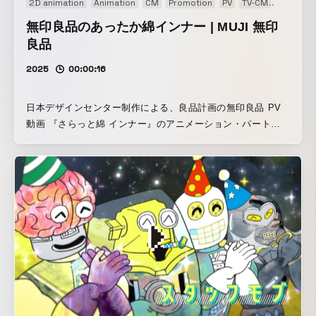
2D animation
Animation
CM
Promotion
PV
TV-CM
Web CM
無印良品のあったか綿インナー | MUJI 無印
良品
2025
00:00:16
日本デザインセンター制作による、良品計画の無印良品 PV
動画 『さらっと綿 インナー』のアニメーション・パート
を、オタミラムズが担当。 - 綿と、生きる。 綿100%の、や
さしい肌あたり。 自然な肌触りの快適な、無印良品の“あっ
たか綿”インナーのPV。