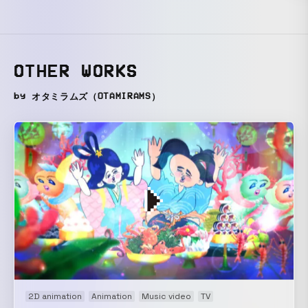
OTHER WORKS
by オタミラムズ（OTAMIRAMS）
2D animation
Animation
Music video
TV