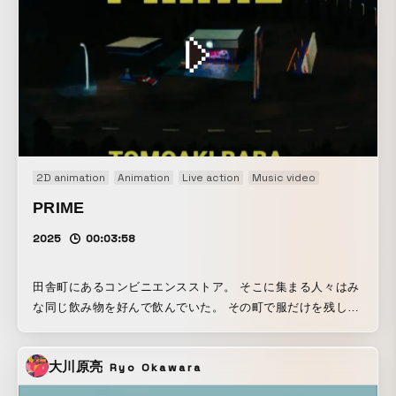
2D animation
Animation
Live action
Music video
Paper craft
PRIME
2025
00:03:58
田舎町にあるコンビニエンスストア。 そこに集まる人々はみ
な同じ飲み物を好んで飲んでいた。 その町で服だけを残して
人が消えるという奇妙な事件が起こり始める。 保安官は満月
の夜に怪しげな男を見つけるが、、、 北田正太郎による紙の
大川原亮
Ryo Okawara
立体人形にと土屋萌児による切り絵アニメーションを組み合
わせた馬場智章“PRIME”のためのミュージックビデオ。