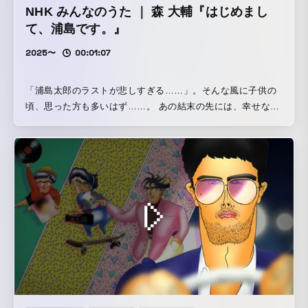
NHK みんなのうた ｜ 森 大輔『はじめまし
て、浦島です。』
2025〜
00:01:07
「浦島太郎のラストが悲しすぎる……」。そんな風に子供の
頃、思った方も多いはず……。 あの結末の先には、幸せな物
語が待っていたのでは？そんな希望を込めて、シンガーソン
グライターの森大輔さんが、浦島太郎のセカンドライフをポ
ップにユーモアたっぷりに歌い上げます。映像を手がけるの
は、水曜日のカンパネラ「桃太郎」、tofubeats「恋とミサイ
ル」のMVを初め、CM、短編映画、絵本など多彩なジャンル
で活躍するクリエイティブ・ユニット、オタミラムズ。 【
アニメーション：オタミラムズ さんより 】 《 浦島 太郎は
老人となった後、一体全体どうなったのか？ 》 日本全国民
の長年の疑問を晴らすべく、物語の続きを森 大輔さんによる
楽曲で、我々オタミラムズがアニメーション化する機会をい
ただきました。 誰しもが生き続ければ、やがて迎えるセカン
ドライフに対し、我々オタミラムズは趣向を凝らした末に、