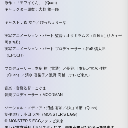
原作：「モワイくん」（Quan）
キャラクター原案：大野 雄一郎
キャスト：森 功至／ぴっちょりーな
実写アニメーション・パート 監督：オタミラムズ（白玖Eしひろ＋平
岡さちB）
実写アニメーション・パート プロデューサー：谷崎 慎太郎
（EPOCH）
プロデューサー：本多 祐（電通）／長谷川 友紀／宮永 佳祐
（Quan）／清水 香梨子／数野 高輔（テレビ東京）
音楽・音響監督：こぐま
音楽プロデューサー：MOODMAN
ソーシャル・メディア：沼越 有加／杉山 裕磨（Quan）
制作進行：小田 大将（MONSTER'S EGG）
© MONSTER'S EGG／テレビ東京
テレビ東京系列『おはスタ』にて、毎週火曜日7:20頃〜放送中の、