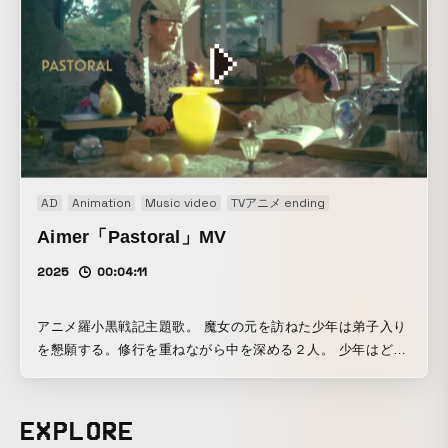
AD
Animation
Music video
TVアニメ ending
Aimer「Pastoral」MV
2025
00:04:11
アニメ羅小黒戦記主題歌。 魔女の元を訪ねた少年は弟子入り
を懇願する。修行を重ねながら中を深める２人。 少年はどう
したら魔女を喜ばせることができるかと空を見上げる。 コマ
ドリやアニメーションを使いファンタジックに仕上げまし
た。
EXPLORE