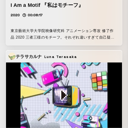
I Am a Motif 『私はモチーフ』
2020
00:08:17
東京藝術大学大学院映像研究科 アニメーション専攻 修了作
品 2020 三者三様のモチーフ。それぞれ違いすぎて自己疑念
まで生じてしまう。だが旋律が流れ始めると音のモチーフは
抑えきれずに踊り出し、ほかのモチーフもあとを続く… 実
テラサカルナ
Luna Terasaka
は「私」もモチーフなのか？