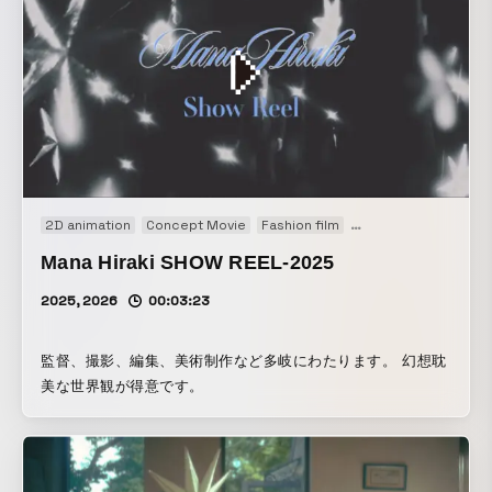
2D animation
Concept Movie
Fashion film
Music video
PV
S
Mana Hiraki SHOW REEL-2025
2025, 2026
00:03:23
監督、撮影、編集、美術制作など多岐にわたります。 幻想耽
美な世界観が得意です。