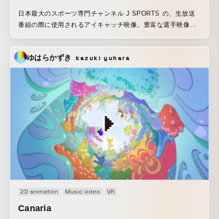
日本最大のスポーツ専門チャンネル J SPORTS の、生放送
番組の際に使用されるアイキャッチ映像。豊富な選手映像の
中からチョイスし、ロトスコープ・フルアニメーションを作
成。力強さと筋肉、瞬発力や軌道の美しさを、抽象的なニュ
ゆはらかずき
kazuki yuhara
アンスも含めて描画。選手の筋肉美を拾う視点や、偶発的な
色の弾けなどにおいて、手書きならではであることを追求。
生放送の不規則なタイムテーブルにおいて、ランダムな尺で
の放送に使用できるよう、どの瞬間で切ってもスポーツ番組
であることがわかるように配慮した。音楽のリズムに細かく
絵を合わせ、視線が吸い付くような動きを心掛けている。
2D animation
Music video
VR
Canaria