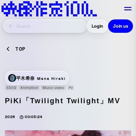
Login
Join us
TOP
平木希奈
Mana Hiraki
3DCG
Animation
Music video
PV
PiKi「Twilight Twilight」MV
2026
00:03:24