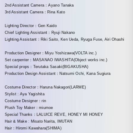
2nd Assistant Camera：Ayano Tanaka
3rd Assistant Camera：Rina Kato
Lighting Director：Gen Kaido
Chief Lighting Assistant：Ryuji Nakano
Lighting Assistant：Riki Saito, Ken Ueda, Ryuga Fuse, Airi Ohashi
Production Designer：Miyu Yoshizawa(VOLTA inc.)
Set carpenter：MASANAO IWASHITA(Object works inc.)
Special props：Terutaka Sasaki(BIGAKUSHA)
Production Design Assistant：Natsumi Ochi, Kana Sugiura
Costume Director：Haruna Nakagori(LARME)
Stylist : Aya Yagishita
Costume Designer：rin
Plush Toy Maker：miumoe
Special Thanks：LALUICE REVE, HONEY MI HONEY
Hair & Make : Misato Narita, IMUTAN
Hair：Hiromi Kawahara(SHIMA)