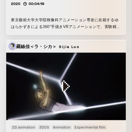
2020
00:04:19
東京藝術⼤学⼤学院映像科アニメーション専攻に在籍するゆ
はらかずきによる360°⼿描きVRアニメーションで、実験精神
とポップさを同居させるトクマルシューゴの同名の楽曲のミ
ュージックビデオでもある。1羽のカナリアと世界との出会い
羅絲佳＜ラ・シカ＞
Sijia Luo
をテーマに、360°すべてをカラフルかつ綿密に手描きした。
VRゴーグル、全天球スクリーン、パソコン、スマートフォン
での再⽣に対応しており、映像的な演出がありながらもVRな
らではの自由さが与えられた仮想空間内で、鑑賞者は壮大な
世界観への没入を促されていく。ミュージックビデオを鑑賞
から体験へと再定義しようとする作品。
2D animation
3DCG
Animation
Experimental film
Short film