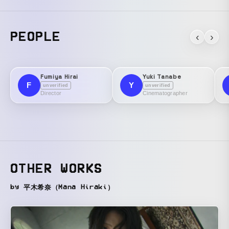
PEOPLE
‹
›
Fumiya Hirai
Yuki Tanabe
F
Y
unverified
unverified
Director
Cinematographer
OTHER WORKS
by 平木希奈（Mana Hiraki）