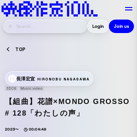
Login
Join us
TOP
長澤宏宣
HIRONOBU NAGASAWA
3DCG
Music video
【組曲】花譜×MONDO GROSSO
# 128「わたしの声」
2023〜
00:04:49