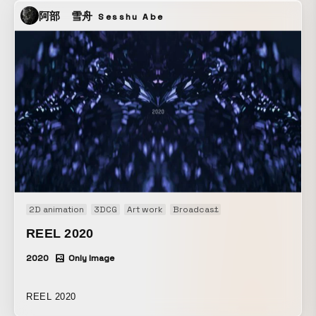
阿部 雪舟
Sesshu Abe
2D animation
3DCG
Art work
Broadcast
Motion graphics
M
REEL 2020
2020
Only Image
REEL 2020