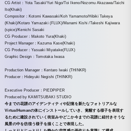
CG Artist：Yota Tasaki/Yuri Nigo/Toi Ikeno/Nozomu Akazawa/Taichi
Ito(Khaki)
Compositor：Kotomi Kawasaki/Koh Yamamoto/Hibiki Takeya
(Khaki)/Kotaro Yamazaki (FLUX)/Manami Kishi /Takeshi Kajiwara
(spice)/Kenichi Sasaki
CG Producer：Makoto Yura(Khaki)
Project Manager：Kazuma Kase(Khaki)
CG Producer：Yasuaki Miyatake(FLUX)
Graphic Design：Tomotaka Iwasa
Production Manager：Kentaro Iwaki (THINKR)
Producer：Hideyuki Negishi (THINKR)
Executive Producer：PIEDPIPER
Produced by KAMITSUBAKI STUDIO
今までの花譜のアイデンティティや記憶を新たなフォトリアルな
VirtualHumanの体にインストールしていき、覚醒する様子を表現す
るために建設されていく街並みやどこか今までの花譜に紐付きそうな
風景の中を彷徨う様子を描くことで表現した。
しっとりとじっとりした静かな空気感の画作りを意識して構成。