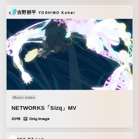
吉野耕平
YOSHINO Kohei
Music video
NETWORKS「Sizq」MV
2016
Only Image