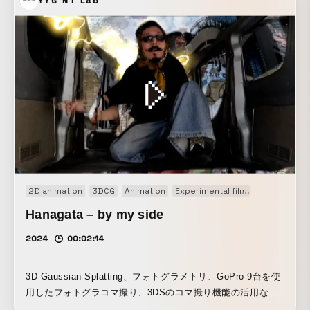
YYG NT Lab
2D animation
3DCG
Animation
Experimental film
Generative A
Hanagata – by my side
2024
00:02:14
3D Gaussian Splatting、フォトグラメトリ、GoPro 9台を使
用したフォトグラコマ撮り、3DSのコマ撮り機能の活用な
ど、さまざまなアプローチを試みました。ちょけつつかっこ