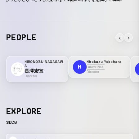
PEOPLE
‹
›
HIRONOBU NAGASAW
Hirokazu Yokohara
A
H
unverified
長澤宏宣
Director
Director
EXPLORE
3DCG