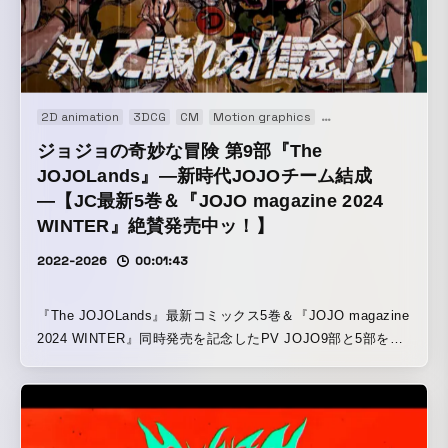
2D animation
3DCG
CM
Motion graphics
Motion logo
Web
ジョジョの奇妙な冒険 第9部『The
JOJOLands』―新時代JOJOチーム結成
―【JC最新5巻＆『JOJO magazine 2024
WINTER』絶賛発売中ッ！】
2022-2026
00:01:43
『The JOJOLands』最新コミックス5巻＆『JOJO magazine
2024 WINTER』同時発売を記念したPV JOJO9部と5部をク
ロスオーバーした映像です。 各部をシームレスに跨ぐ構成と
演出を最も意識しました。