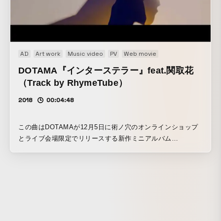
AD
Art work
Music video
PV
Web movie
DOTAMA『インターステラー』feat.関取花
（Track by RhymeTube）
2018
00:04:48
この曲はDOTAMAが12月5日に術ノ穴のオンラインショップ
とライブ会場限定でリリースする新作ミニアルバム
「MAJESTIC」の収録曲。MVは、アルバムのジャケットを
手がけたデザインユニット・トトトがディレクションしたも
ので、遠く離れた星にいるDOTAMAと関取がそれぞれ思いを
届け合う姿を描いた壮大な映像となっている。