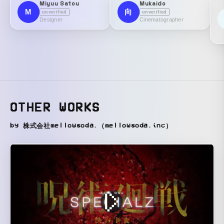
Miyuu Satou
Mukaido
M
向
unverified
unverified
Designer
Cinematographer
OTHER WORKS
by 株式会社mellowsoda.（mellowsoda.inc）