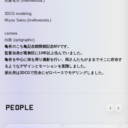
佐藤竜市 (mellowsoda.)
3DCG modeling
Miyuu Satou (mellowsoda.)
camera
向殿 (optigraphic)
亀有のこち亀記念館開館記念MVです。
監督自身が葛飾区に10年以上住んでいました。
亀有を中心に街を周り撮影を行い、両さんたちがまるでそこに存在す
るようなデザインとモーションを意識しました。
派出所は3DCGで完全にゼロベースでモデリングしました。
PEOPLE
‹
›