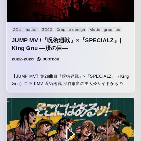
2D animation
3DCG
Graphic design
Motion graphics
Motion 
JUMP MV /『呪術廻戦』×『SPECIALZ』|
King Gnu ―済の目―
2022-2026
00:01:39
【JUMP MV】第29曲目『呪術廻戦』×『SPECIALZ』（King
Gnu）コラボMV 呪術廻戦 渋谷事変の主人公サイドからのス
トーリーを軸に構成したMV