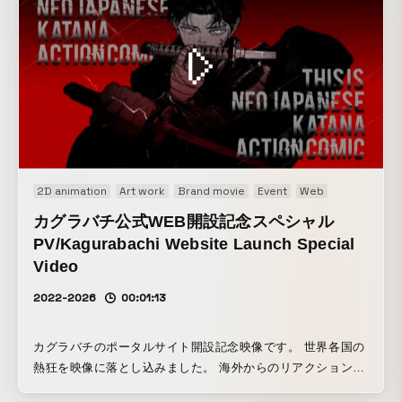
2D animation
Art work
Brand movie
Event
Web
Web CM
W
カグラバチ公式WEB開設記念スペシャル
PV/Kagurabachi Website Launch Special
Video
2022-2026
00:01:13
カグラバチのポータルサイト開設記念映像です。 世界各国の
熱狂を映像に落とし込みました。 海外からのリアクションも
とても多い映像となりました。