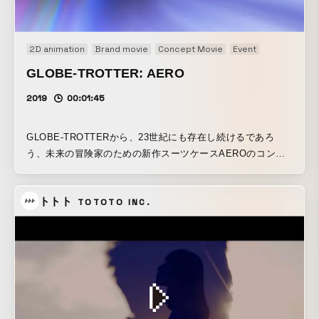
2D animation
Brand movie
Concept Movie
Event
Installation
GLOBE-TROTTER: AERO
2019
00:01:45
GLOBE-TROTTERから、23世紀にも存在し続けるであろ
う、未来の冒険家のための新作スーツケースAEROのコンセ
プトムービー。スペースシャトルでも使われる革新的なフ
ル・カーボンボディで作られた最先端スーツケース。その世
トトト
TOTOTO INC.
界観を壮大で幻想的でアーティスティックな宇宙の旅として
それぞれの隕石を一人一人のスペーストラベラーとして表現
しました。