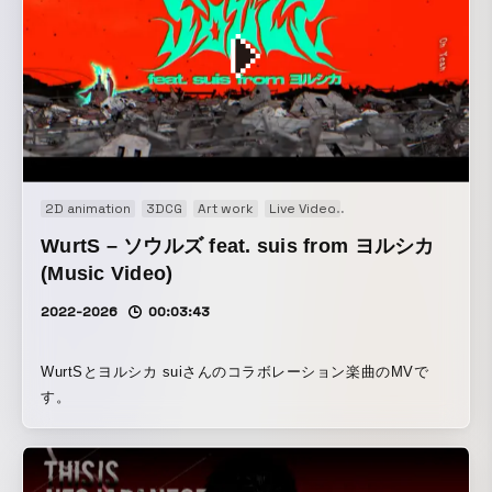
2D animation
3DCG
Art work
Live Video
Motion graphics
Mo
WurtS – ソウルズ feat. suis from ヨルシカ
(Music Video)
2022-2026
00:03:43
WurtSとヨルシカ suiさんのコラボレーション楽曲のMVで
す。