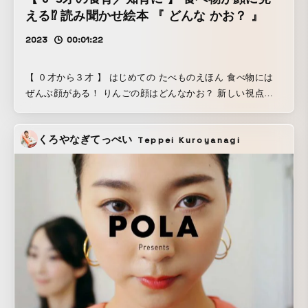
える⁉︎ 読み聞かせ絵本 『 どんな かお？ 』
2023
00:01:22
【 ０才から３才 】 はじめての たべものえほん 食べ物には
ぜんぶ顔がある！ りんごの顔はどんなかお？ 新しい視点を
発見できる、新感覚絵本のプロモーション・ビデオを、 べか
たろうの著者でもあるオタミラムズがストップ・モーション
くろやなぎてっぺい
Teppei Kuroyanagi
で制作！ 【 柔軟な発想を感覚で身につける！ 】 東京大学名
誉教授の汐見稔幸先生より 「芸術は見立てが出発！ 柔軟な
発想を学べます」 【 食べ物を愛でられる食育の視点も 】 料
理家・管理栄養士の長谷川あかり先生より 「実写ならではの
個性豊かな表情に興味津々。食べ物が愛おしくなる一冊」 -
『どんな かお？』 作 べかたろう -------------------------
------------------------- どんな かお？ 公式サイト
https://www.kadokawa.co.jp/product/32... べかたろう 公式
Instagram https://www.instagram.com/bekataro/ ---------------
-----------------------------------