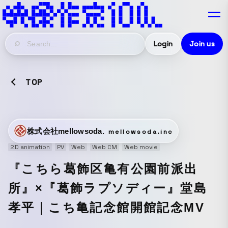
Login
Join us
TOP
株式会社mellowsoda.
mellowsoda.inc
2D animation
PV
Web
Web CM
Web movie
『こちら葛飾区亀有公園前派出
所』×『葛飾ラプソディー』堂島
孝平｜こち亀記念館開館記念MV