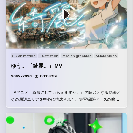
2D animation
Illustration
Motion graphics
Music video
ゆう。『綺麗。』MV
2022-2026
00:03:59
TVアニメ『綺麗にしてもらえますか。』の舞台となる熱海と
その周辺エリアを中心に構成された、実写撮影ベースの映像
作品。 3日間にわたる熱海での撮影で、早朝から日没までの
タイムラプスやスナップを徹底的に収集。その膨大な「綺
麗」をキーワードとしたカット群を、リズムと感情の流れに
合わせて精緻に編集・合成していくことで、日常風景が少し