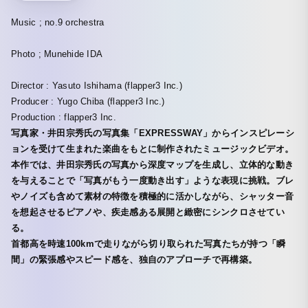
Music ; no.9 orchestra
Photo ; Munehide IDA
Director : Yasuto Ishihama (flapper3 Inc.)
Producer : Yugo Chiba (flapper3 Inc.)
Production : flapper3 Inc.
写真家・井田宗秀氏の写真集「EXPRESSWAY」からインスピレーシ
ョンを受けて生まれた楽曲をもとに制作されたミュージックビデオ。
本作では、井田宗秀氏の写真から深度マップを生成し、立体的な動き
を与えることで「写真がもう一度動き出す」ような表現に挑戦。ブレ
やノイズも含めて素材の特徴を積極的に活かしながら、シャッター音
を想起させるピアノや、疾走感ある展開と緻密にシンクロさせてい
る。
首都高を時速100kmで走りながら切り取られた写真たちが持つ「瞬
間」の緊張感やスピード感を、独自のアプローチで再構築。