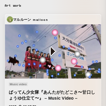
覚化しました。 実写映像は全て自分の足で撮影に赴き、寒い
Art work
冬の品の早朝から日没まで、温かみを感じる空間を記録に残
しました。 実写撮影に精通しているじゃがさん(SHIFTZ)に撮
マルルーン
malloon
影補助を頼み、この楽曲が持つような”日常的だが力強さのあ
る風景”を探しながら、宛もなく撮影を行いました。 -- 創作
が持つ葛藤と喜びを、創作をする/始めるすべての人間に届け
る一心で作り上げました。
Music video
ばってん少女隊『あんたがたどこさ〜甘口し
ょうゆ仕立て〜』 – Music Video –