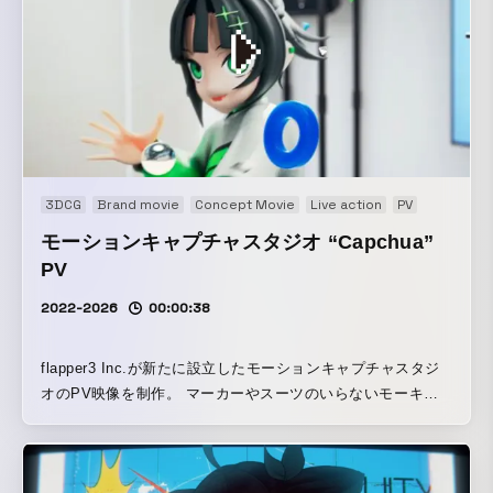
ずつ色づき、心情とシンクロしていくような映像体験を生み
出している。
3DCG
Brand movie
Concept Movie
Live action
PV
モーションキャプチャスタジオ “Capchua”
PV
2022-2026
00:00:38
flapper3 Inc.が新たに設立したモーションキャプチャスタジ
オのPV映像を制作。 マーカーやスーツのいらないモーキャ
プスタジオであることに因んで、気軽に録れるというカジュ
アルさをポップに映像化。すぐに拡張世界へとシフトでき
る、スタジオ自体のフットワークの軽さを全体で表現してい