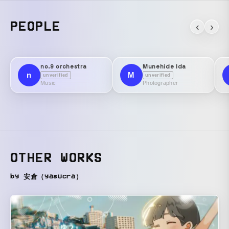
PEOPLE
‹
›
no.9 orchestra
Munehide Ida
n
M
unverified
unverified
Music
Photographer
OTHER WORKS
by 安倉（yasucra）