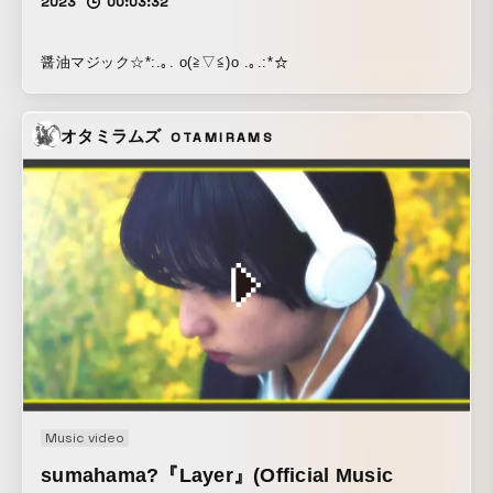
2023
00:03:32
醤油マジック☆*:.｡. o(≧▽≦)o .｡.:*☆
オタミラムズ
OTAMIRAMS
Music video
sumahama?『Layer』(Official Music