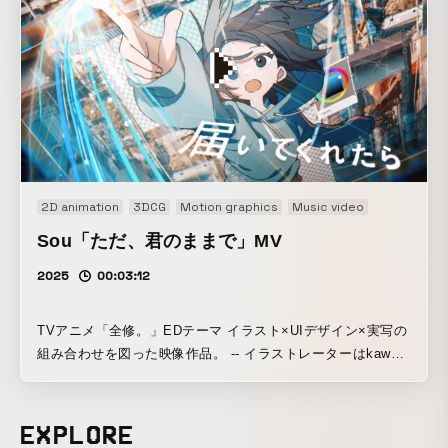
クスMV。 昨今のボカロ曲MVでお馴染みとなった”単色背景
に一枚絵が配置されている”という構図から始まりつつ、ドロ
ップに入った瞬間にイラストの重音テトが目を開き、背景も
激しく動き出すことで、急な温度差によって音楽の中へと引
き込む。 熱い思いを力強いビートに乗せた本楽曲に負けない
ような演出をするべく、ノイズやモッシュなどのデータ的な
汚れを多く取り入れ、その中でも心地の良い見栄えになるよ
うなモーショングラフィックスで構成した。
2D animation
3DCG
Motion graphics
Music video
Sou「ただ、君のままで」MV
2025
00:03:12
TVアニメ「全修。」EDテーマ イラスト×UIデザイン×実写の
組み合わせを図った映像作品。 -- イラストレーターはkawa
さん。 アニメ制作現場の原画によくあるようなトレス用の色
指定画を一つのルックとして、線画、塗りと合わせて3パター
ンのルックを用意していただきました。 作品が生み出されて
EXPLORE
いく過程やその作者の生き様を、実写へ交えながら繊細に視