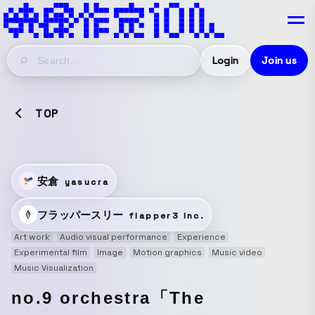
Login
Join us
TOP
安倉
yasucra
フラッパースリー
flapper3 Inc.
Art work
Audio visual performance
Experience
Experimental film
Image
Motion graphics
Music video
Music Visualization
no.9 orchestra「The