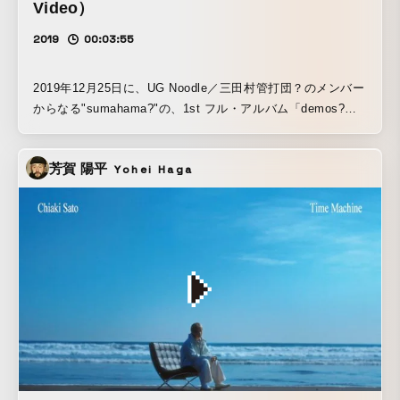
Video）
2019
00:03:55
2019年12月25日に、UG Noodle／三田村管打団？のメンバー
からなる"sumahama?"の、1st フル・アルバム「demos?」
がカセット・リリース。 その収録曲でもある『Layer』とい
う楽曲のMVを、OTAMIRAMSの白玖ヨしひろが監督。
芳賀 陽平
Yohei Haga