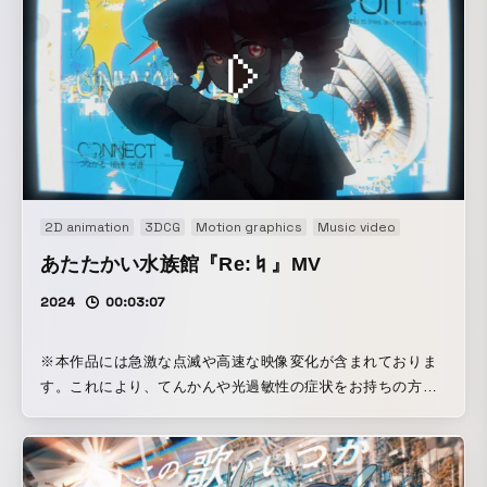
る。
2D animation
3DCG
Motion graphics
Music video
Music Visua
あたたかい水族館『Re:♮』MV
2024
00:03:07
※本作品には急激な点滅や高速な映像変化が含まれておりま
す。これにより、てんかんや光過敏性の症状をお持ちの方
は、発作が誘発される恐れがあります。 ご視聴の際は十分ご
注意いただき、もし違和感を感じた場合は直ちにご覧になる
のをお控えください。 -- 本作品は「受け手を一瞬騙すような
MVを作ろう」という名目で制作した、モーショングラフィッ