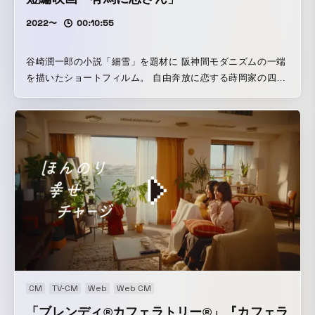
2022〜
00:10:55
谷崎潤一郎の小説「細雪」を題材に 阪神間モダニズムの一端
を描いたショートフィルム。 自由奔放に恋する蒔岡家の四
女・妙子「こいさん」のバーテンダー三好との恋愛模様を描
いています。 デートシーンは「倚松庵」(旧谷崎潤一郎邸)や
原作にも登場する「ホテル花小宿」などで撮影され、ナチュ
ラルなタイムスリップ神戸と有馬温泉を舞台に描いていま
す。
CM
TV-CM
Web
Web CM
「ブレンディ®カフェラトリー®」『カフェラ