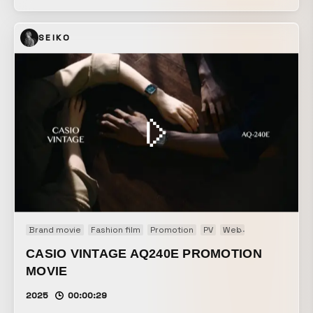
作。 立地・リーダーシップ・実学・サポートという４つの要
素をシームレスに融合させることで他大学との違いを表現し
SEIKO
た。 また高校を卒業して共立女子大の学生になることで、
各々の学生にとって唯一無二のキャンパスライフを過ごすこ
とができるというイメージが伝わることを意識している。
Brand movie
Fashion film
Promotion
PV
Web
Web CM
Web
CASIO VINTAGE AQ240E PROMOTION
MOVIE
2025
00:00:29