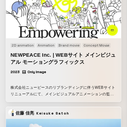
2D animation
Animation
Brand movie
Concept Movie
Motion 
NEWPEACE Inc. | WEBサイト メインビジュ
アル モーショングラフィックス
2023
Only Image
株式会社ニューピースのリブランディングに伴うWEBサイト
リニューアルにて、メインビジュアルアニメーションの監督
（ディレクション）・CG Moving Image（モーショングラフ
ィックス）を担当いたしました。 企業やブランド、社会の多
佐藤 佳亮
Keisuke Satoh
様な課題をクリエイティビティで解決するビジョニングカン
パニーニューピース。彼らが目指す「コミュニティとテクノ
ロジーの力で熱量高いつながりを生み出す」というビジョン