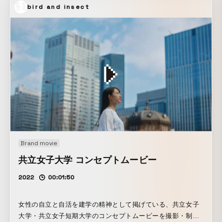
bird and insect
導線を設計した。非常に大きくて力持ちのカカオ、器用で柔
軟で変身もこなすピスタ、長い手で細かな作業をキビキビこ
なすベリーが登場し、社会の裏側で働く技術を身近なシーン
へ接続する構成。
Brand movie
共立女子大学 コンセプトムービー
2022
00:01:50
女性の自立と自活を建学の精神として掲げている、共立女子
大学・共立女子短期大学のコンセプトムービーを撮影・制