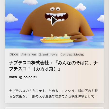
を、多種多様な個性あるキャラクターたちと、活気溢れた熱
狂感あるアニメーションで表現しました。ただ映像をWEBサ
イトへ組み込むだけでなく、より良いユーザー体験になるよ
うに、スタジオディテイルズさんとディスカッションを重ね
て見せ方を工夫しています。例えばスクロールに連動するア
ニメーションでは、ユーザーが没入でき、なおかつ操作して
いて気持ちの良いカメラワークになるように検証を進めまし
た。新たなビジネスへの挑戦と、リブランディングに対して
の熱い想いを、ぜひご自身でサイトを訪れて体験してみてく
3DCG
Animation
Brand movie
Concept Movie
Promotion
W
ださい。
ナブテスコ株式会社：「みんなのそばに、ナ
ブテスコ！（カカオ篇）」
2026
00:00:31
ナブテスコの「うごかす、とめる。」という、縁の下の力持
ちな技術を、一般の人が直感で理解できる映像体験として届
けるために企画した。今回、ナブテスコモンスターズを
3DCG化し、家族の会話を入口に“自分ごと”として受け取れる