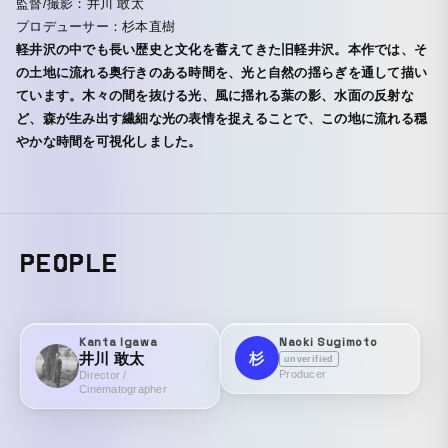
監督/撮影：井川 敢太
プロデューサー：杉本直樹
軽井沢の中でも長い歴史と文化を蓄えてきた旧軽井沢。本作では、そ
の土地に流れる奥行きのある時間を、光と自然の揺らぎを通して描い
ています。木々の間を抜ける光、風に揺れる葉の影、水面の反射な
ど、森が生み出す繊細な光の表情を捉えることで、この地に流れる穏
やかな時間を可視化しました。
PEOPLE
Kanta Igawa
Naoki Sugimoto
井川 敢太
杉
unverified
Producer
Director /
Cinematographer