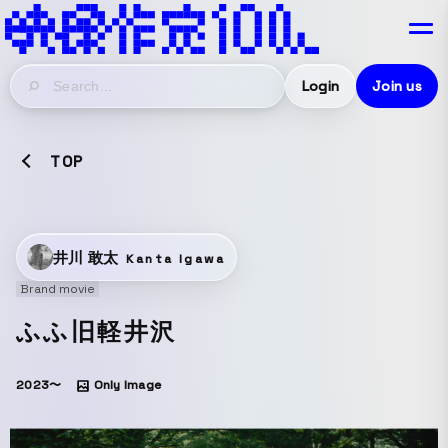
Login
Join us
TOP
井川 敢太
Kanta Igawa
Brand movie
ふふ旧軽井沢
2023〜
Only Image