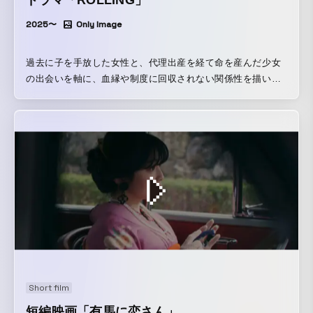
ドラマ「ROLLING」
2025〜
Only Image
過去に子を手放した女性と、代理出産を経て命を産んだ少女
の出会いを軸に、血縁や制度に回収されない関係性を描いた
ドラマ。夜の街や日常の反復的な風景を通して、二人が共有
していく時間と距離の推移を丁寧に追い、「母性」や「家
族」という概念が孕む曖昧さを浮かび上がらせていく。選択
と喪失を抱えた人間が、それでもなお生き続けることの可能
性を見つめた作品です。 主演：澁谷 麻美、高村 夢叶。脚
本：伊藤希紗 企画・監督・編集を担当。
Short film
短編映画「有馬に恋さん」