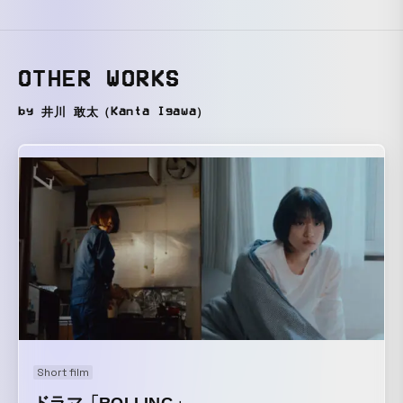
OTHER WORKS
by 井川 敢太（Kanta Igawa）
Short film