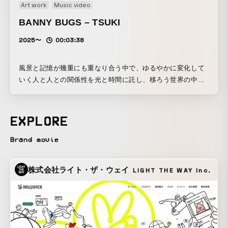
Art work
Music video
BANNY BUGS – TSUKI
2025〜
00:03:38
風景と記憶が幾重にも重なり合う中で、ゆるやかに変化して
いく人と人との関係性を光と時間に託し、移ろう世界の中で
も誰かを想い在り続けることの美しさを描きました。過去と
現在、孤独と共有を行き来するBANNY BUGSの姿は、やが
て生きていること自体がどこか懐かしいと感じさせる時間へ
EXPLORE
と溶けていきます。本作では、1カットで異なる時間を横断す
るという試みを通して、記憶と現在が混ざり合う瞬間を描き
Brand movie
出しました。その連なりの中から、BANNY BUGS自身の覚
悟が立ち上がり、アルバムへとつながる「unveil」の序章と
株式会社ライト・ザ・ウェイ
LIGHT THE WAY Inc.
して昇華しています。