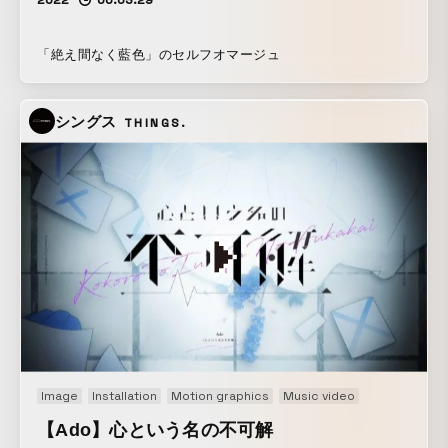
2022
00:03:29
「絶え間なく藍色」のセルフオマージュ
シングス
THINGS.
Image
Installation
Motion graphics
Music video
【Ado】心という名の不可解