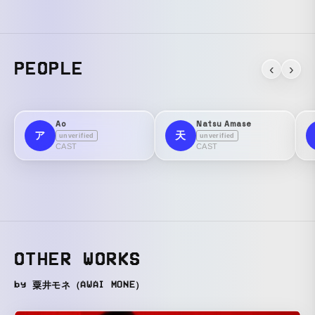
PEOPLE
‹
›
Ao
Natsu Amase
ア
天
unverified
unverified
CAST
CAST
OTHER WORKS
by 粟井モネ（AWAI MONE）