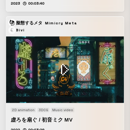
2023
00:03:40
擬態するメタ
Mimicry Meta
Bivi
2D animation
3DCG
Music video
虚ろを扇ぐ / 初音ミク MV