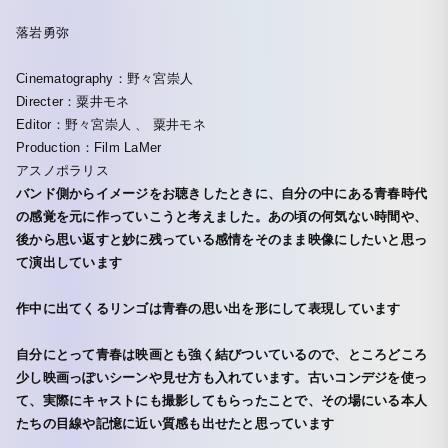
落岩勇弥
Cinematography：野々宮崇人
Directer：粟井モネ
Editor：野々宮崇人 、 粟井モネ
Production：Film LaMer
アスノポラリス
バンド側からイメージをお聴きしたときに、自分の中にある青春時代
の感覚を元に作っていこうと考えました。あの頃の何気ない時間や、
後から思い返すと妙に残っている感情をそのまま映像にしたいと思っ
て演出しています
作中に出てくるリンゴは青春の思い出を形にして表現しています
自分にとって青春は映画とも強く結びついているので、ところどころ
少し映画っぽいシーンや見せ方も入れています。古いコンデジを使っ
て、実際にキャストにも撮影してもらったことで、その場にいる本人
たちの目線や記憶に近い質感も出せたと思っています