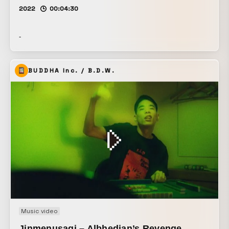
2022
00:04:30
-
BUDDHA Inc. / B.D.W.
Music video
Jinmenusagi – Albhedian’s Revenge