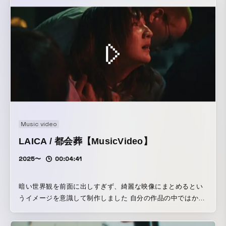
Music video
LAICA / 都会葬【MusicVideo】
2025〜
00:04:41
暗い世界観を前面に出しすぎず、綺麗な映像にまとめるとい
うイメージを意識して制作しました 自分の作品の中ではかな
り攻めた作品だったなと思います アスペクト比にもこだわ
り、没入感を出すためにスマホで観たときに黒味が出ないよ