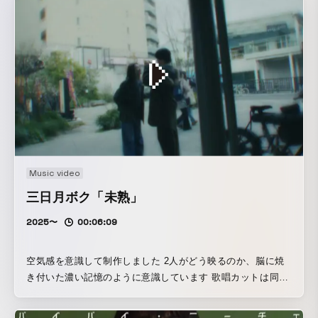
うに調整しています
Music video
三日月ボク「未熟」
2025〜
00:06:09
空気感を意識して制作しました 2人がどう映るのか、脳に焼
き付いた濃い記憶のように意識しています 歌唱カットは同じ
く映らないように別ロケーションも入れつつ、2人のことを歌
っているように思い出のロケ地でも撮影して制作しています