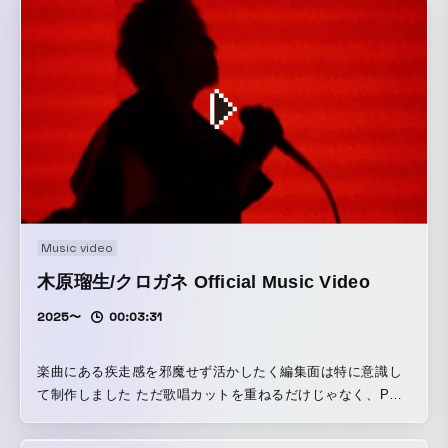
Music video
木原瑠生/クロガネ Official Music Video
2025〜
00:03:31
楽曲にある疾走感を邪魔せず活かしたく編集面は特に意識し
て制作しました ただ歌唱カットを重ねるだけじゃなく、POV
カットを飛び道具として使用し、スタジオだけの閉鎖的な作
品にならないようラストに屋上シーンを使用しています