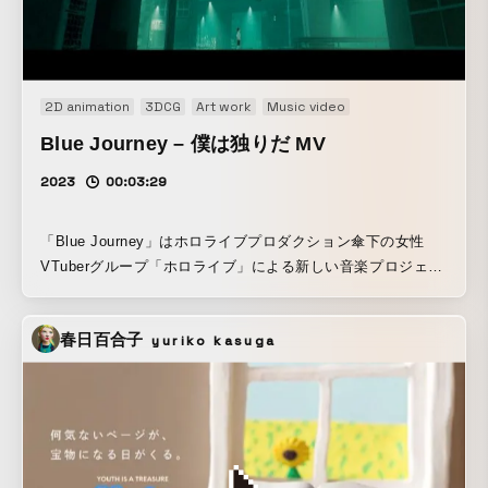
2D animation
3DCG
Art work
Music video
Blue Journey – 僕は独りだ MV
2023
00:03:29
「Blue Journey」はホロライブプロダクション傘下の女性
VTuberグループ「ホロライブ」による新しい音楽プロジェク
ト。 本映像は「Blue Journey」の旅の始まりとして相応しい
よう、”過去を過去として描き未来につなげる”という事に注
春日百合子
yuriko kasuga
力し、”リッチなレトロゲーム”のような表現を追求した。
Cinema4D+Redshiftの組み合わせによりピクセルアートのル
ックに仕上げつつも深度やボリュームライトも組み合わせる
ことが可能になり従来のレトロゲームの表現とは少し違った
新しいルックを見せることが出来た。