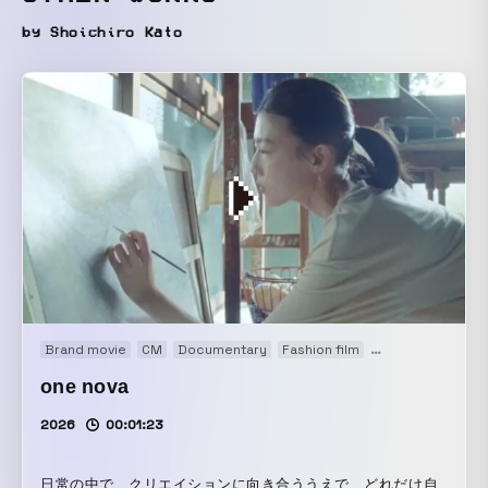
by Shoichiro Kato
Brand movie
CM
Documentary
Fashion film
Main Visual
Mov
one nova
2026
00:01:23
日常の中で、クリエイションに向き合ううえで、どれだけ自