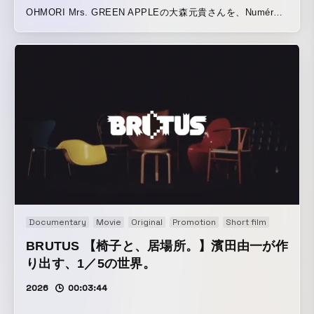
OHMORI Mrs. GREEN APPLEの大森元貴さんを、Numéro
TOKYOが“現代の寓話の主人公”として再解釈し、その世界観
を描き出す。
Documentary
Movie
Original
Promotion
Short film
BRUTUS 【椅子と、居場所。】濱田由一が作
り出す、1／5の世界。
2026
00:03:44