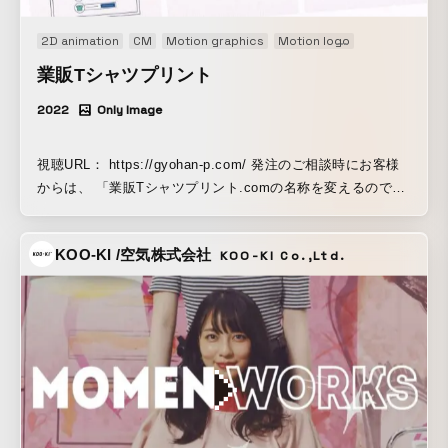
2D animation
CM
Motion graphics
Motion logo
Promotion
V
業販Tシャツプリント
2022
Only Image
視聴URL： https://gyohan-p.com/ 発注のご相談時にお客様
からは、 「業販Tシャツプリント.comの名称を変えるのでロ
ゴを変えてポップな映像表現でもっと身近なサービスだとお
客様に認識して頂きたい」 とのご要望を頂き、デザイナーと
KOO-KI /空気株式会社
KOO-KI Co.,Ltd.
相談致しまして、業販Tシャツプリントで展開してる独自サー
ビス「T-Order」を30秒で、どれだけ分かりやすく表面部分に
触れ、ポップに伝えられるかを意識して制作し、実際に展示
会にて展示されました。 現在はサービスのWeb上にて掲載さ
れております。クライアント様とはヒアリングをしながら、
いかに広告として最大限のフックを映像に持たせられるかを
考えるところからスタートし、展示会に来場した方が一瞬見
ただけでも 「お！」 と感じるカットを作ることに焦点を絞
り、「これはPRしたい」と言う強み3つをアニメーションで