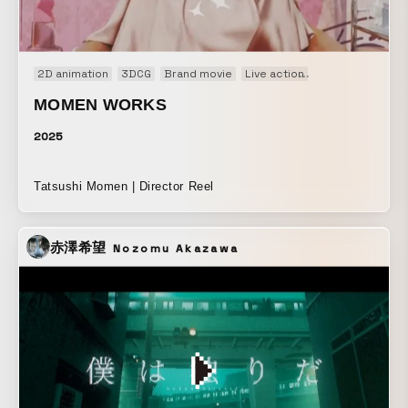
説明をすると言う構成を提案。 T-Orderシステムがいかに入
稿作業が手軽に行えるかをデザインとアニメーションで表現
しました。 展示会当日は、大きなモニターで出力した事もあ
2D animation
3DCG
Brand movie
Live action
Motion graphics
り、足を止めてくれるお客様がとても多かったですとの評価
を頂きました。
MOMEN WORKS
2025
Tatsushi Momen | Director Reel
赤澤希望
Nozomu Akazawa