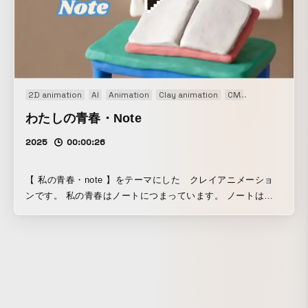
2D animation
AI
Animation
Clay animation
CM
Concept Movi
わたしの青春・Note
2025
00:00:26
【 私の青春・note 】をテーマにした クレイアニメーショ
ンです。 私の青春はノートにつまっています。 ノートは勉
強するためのものであり らくがき帳であり、ネタ帳であり
友達との青春の思い出が詰まったものだったので このような
構成でノートのCM風にしました。 画像、動画の素材は全て
AIで制作し、 文字や、編集、構成は人の力です。 AIの力に
全て任すのではなく、あくまでもAIは素材の一つ。 表現方法
の一つだと思っています。 新しいアニメーションの世界。
あなたの心に残る映像になっていたら嬉しいです。