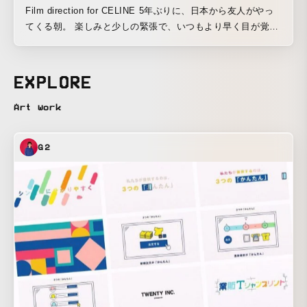
Film direction for CELINE 5年ぶりに、日本から友人がやっ
てくる朝。 楽しみと少しの緊張で、いつもより早く目が覚め
た。 この街を好きになってもらいたくて、気づけば自分の街
を見つめ直している。 見慣れた景色も、今日はどこか新鮮に
映る。 あの日、初めてこの街に来た頃の自分と、今の自分が
EXPLORE
重なっていく。
Art work
G2