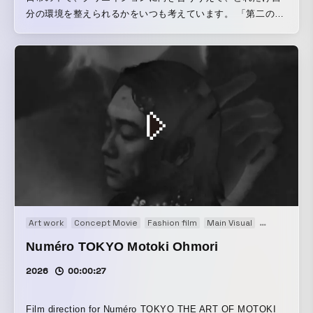
分の環境を整えられるかをいつも考えています。 「第二の
肌」とも言われるone novaは、ストレスを軽減して、内側に
余白を生み出してくれる存在。そこから、ふとした瞬間が立
ち上がってくるように感じます。 そういう瞬間の中にこそ、
シンプルなものに宿る美しさがあると思っています。 この映
像では、そんな静かでさりげない存在を表現しました。
Art work
Concept Movie
Fashion film
Main Visual
Movie
Mus
Numéro TOKYO Motoki Ohmori
2026
00:00:27
Film direction for Numéro TOKYO THE ART OF MOTOKI