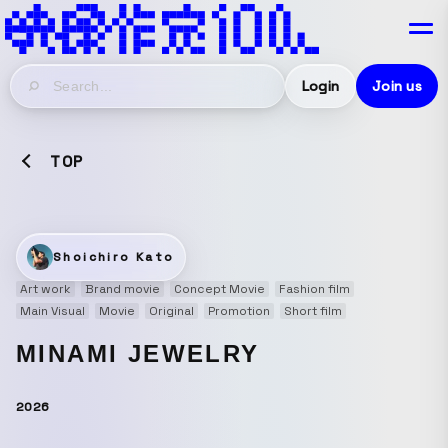
Login
Join us
TOP
Shoichiro Kato
Art work
Brand movie
Concept Movie
Fashion film
Main Visual
Movie
Original
Promotion
Short film
MINAMI JEWELRY
2026