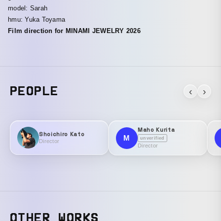
model: Sarah
hmu: Yuka Toyama
Film direction for MINAMI JEWELRY 2026
PEOPLE
‹
›
Maho Kurita
Shoichiro Kato
M
unverified
Director
Director
OTHER WORKS