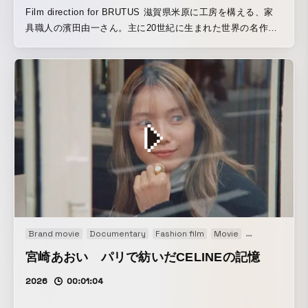
Film direction for BRUTUS 滋賀県米原に工房を構える、家
具職人の濱田由一さん。主に20世紀に生まれた世界の名作椅
子を、5分の1サイズの模型で再現している。 作業は多くの場
合、まず写真や資料から図面を自分で起こすところから。形
はもちろん木、金属、ファブリックなどの素材感やカラーも
忠実に表現された模型は、パッと見てもそれとはわからない
ほどの完成度。 かつてデンマークにハンス・ウェグナーを訪
ねた際に「これは模型ではない。本物だ」と本人から称賛さ
れたという。その言葉を胸に、今日も一脚ずつ次の作品を作
り続ける。
Brand movie
Documentary
Fashion film
Movie
Original
Prom
宮崎あおい パリで紡いだCELINEの記憶
2026
00:01:04