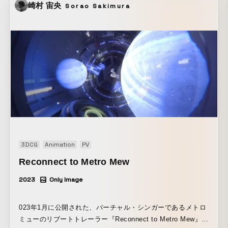
崎村 宙央
Sorao Sakimura
イデアと、それをビジネスとして成立させる「熱意」が必要
とされています。 CMの既成概念を壊すカオスティックなモ
ーショングラフィックスと、リズミカルなテンポのカットで
「おしゃれカオス」な映像を作ることを提案し、目と耳に残
るような要素を多く使って番宣映像を制作しました。
3DCG
Animation
PV
Reconnect to Metro Mew
2023
Only Image
023年1月に公開された、バーチャル・シンガーであるメトロ
ミューのリブートトレーラー『Reconnect to Metro Mew』の