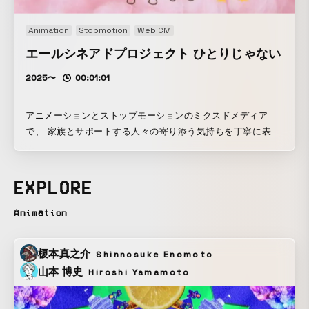
Animation
Stopmotion
Web CM
エールシネアドプロジェクト ひとりじゃない
2025〜
00:01:01
アニメーションとストップモーションのミクスドメディア
で、 家族とサポートする人々の寄り添う気持ちを丁寧に表現
しました。
EXPLORE
Animation
榎本真之介
Shinnosuke Enomoto
山本 博史
Hiroshi Yamamoto