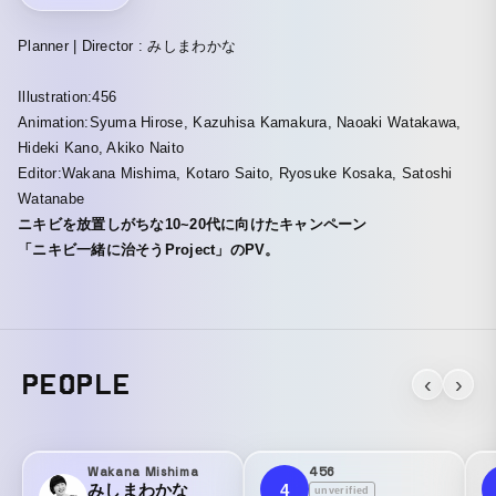
Planner | Director : みしまわかな
Illustration:456
Animation:Syuma Hirose, Kazuhisa Kamakura, Naoaki Watakawa,
Hideki Kano, Akiko Naito
Editor:Wakana Mishima, Kotaro Saito, Ryosuke Kosaka, Satoshi
Watanabe
ニキビを放置しがちな10~20代に向けたキャンペーン
「ニキビ一緒に治そうProject」のPV。
PEOPLE
‹
›
Wakana Mishima
456
みしまわかな
4
unverified