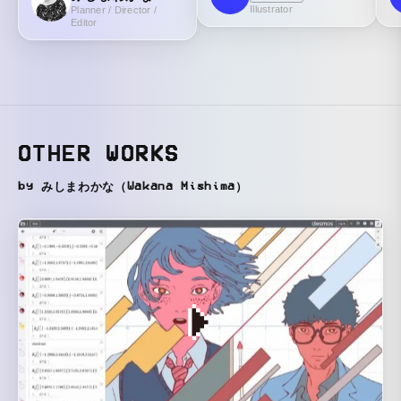
Illustrator
Planner / Director /
Editor
OTHER WORKS
by みしまわかな（Wakana Mishima）