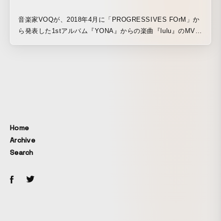
音楽家VOQが、2018年4月に「PROGRESSIVES FOrM」か
ら発表した1stアルバム『YONA』からの楽曲『lulu』のMVと
して制作しました。 MVでもありますが、同じようなイメー
ジを何度も描く「時間の絵」で、イメージの在り処の非局所
性を観たい、絵かきとしての映像表現を意図しています。 こ
の作品は、Take Ninagawa(東麻布)での個展「終わりを照ら
すもの 1」(2010)や、東京都写真美術館での展覧会「第3回恵
比寿映像祭 デイドリーム ビリーバー!!」(2011)のために制
作、VOQの同曲『lulu』の初期ヴァージョンと合わせた、ド
ローイング・アニメーション作品『終わりを照らすもの 2』
Home
(2011)のインスタレーションの再現でもあり、さらに加筆し
Archive
て短篇映画『終わりを照らすもの』として公開する予定で
Search
す。