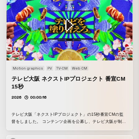
Motion graphics
PV
TV-CM
Web CM
テレビ大阪 ネクストIPプロジェクト 番宣CM
15秒
2026
00:00:16
テレビ大阪「ネクストIPプロジェクト」の15秒番宣CMの監
督をしました。 コンテンツ企画を公募し、テレビ大阪が制作
費総額１億円を用意して番組及びコンテンツを制作するとい
うこのプロジェクトでは、既成概念を壊す「ナナめ上の」ア