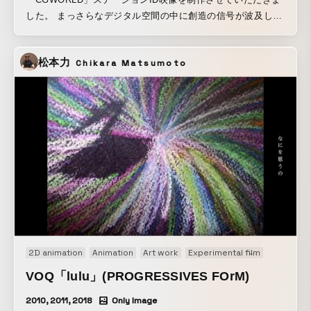
した。 まっさらなデジタル空間の中に創造の信号が波及し、
多様なマテリアルやオブジェクトが次々に生成されながら、
ユニークな空間を構築していく、という構成で、自由で多彩
松本力
Chikara Matsumoto
な表現を実現させるコンピューターグラフィックスの世界観
を映像化しました。 CG制作者には馴染み深い立方体や多面
体といったプリミティブオブジェクト風のネオンオブジェな
どをアクセントとして登場させています。 この映像は日本国
内最大級のCGカンファレンスイベント「CGWORLD 2022 ク
リエイティブカンファレンス」にて初公開されました。 I
created an station ID video for the CGWORLD (One of the
largest CG media in Japan). I expressed the world of CG,
which realizes a variety of expressions from within a pure
digital space. Neon objects in the style of primitive objects
such as cubes and polyhedrons, which are familiar to CG
creators, appear as accents. This video was first shown at
2D animation
Animation
Art work
Experimental film
Installati
CGWORLD 2022 Creative Conference, one of the largest
CG conference events in Japan.
VOQ「lulu」(PROGRESSIVES FOrM)
2010, 2011, 2018
Only Image