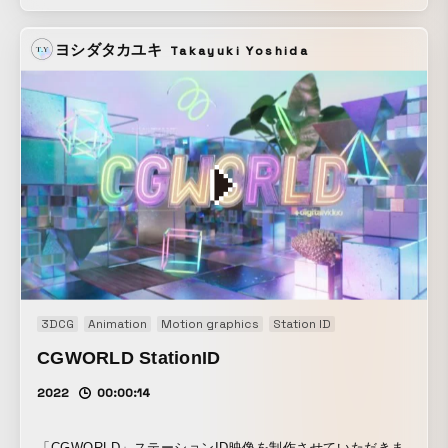
映像・キーヴィジュアルを企画・監督・制作した。 ワンカッ
トで描くことで、見る人に感動とメトロミューとのつながり
ヨシダタカユキ
Takayuki Yoshida
を実感してもらうように意図している。 監督としては、絵コ
ンテ、コンセプトアート、アニメーション、コンポジットに
至るまで、チームの緊密な連携と合意、そして方向性の明確
化が最も重要なポイントになった。
3DCG
Animation
Motion graphics
Station ID
CGWORLD StationID
2022
00:00:14
「CGWORLD」ステーションID映像を制作させていただきま