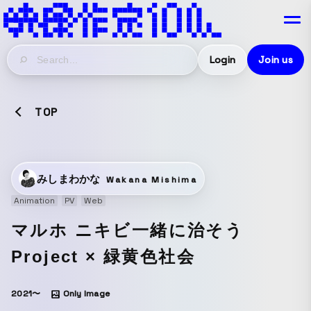
Login
Join us
TOP
みしまわかな
Wakana Mishima
Animation
PV
Web
マルホ ニキビ一緒に治そう
Project × 緑黄色社会
2021〜
Only Image