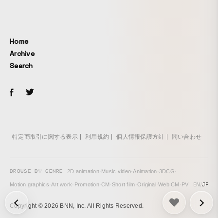
Home
Archive
Search
特定商取引に関する表示
利用規約
個人情報保護方針
問い合わせ
BROWSE BY GENRE
2D animation
·
Music video
·
Animation
·
3DCG
·
EN
/
JP
Motion graphics
·
Art work
·
Promotion
·
CM
·
Short film
·
Original
·
Web CM
·
PV
次の投稿: LAFORET GRAND BAZAR 2025 WINTER -Full.ver HO
Copyright © 2026 BNN, Inc. All Rights Reserved.