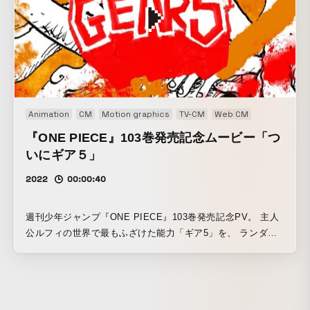
Animation
CM
Motion graphics
TV-CM
Web CM
『ONE PIECE』103巻発売記念ムービー「つ
いにギア５」
2022
00:00:40
週刊少年ジャンプ『ONE PIECE』103巻発売記念PV。 主人
公ルフィの世界で最もふざけた能力「ギア5」を、 ランダム
な手書き文字や、カートゥーンアニメ的な演出、 落書きのよ
うなアニメーションで表現した。