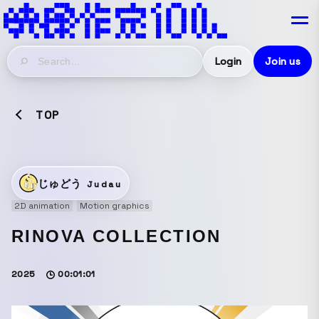
Login
Join us
TOP
じゅどう
Judau
2D animation
Motion graphics
RINOVA COLLECTION
2025
00:01:01