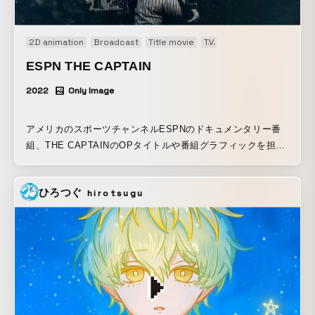
reputation since then. Their music is very unique. For
Voice of Vision, Satoshi & Makoto used vintage
2D animation
Broadcast
Title movie
TV
TV package design
synthesizer from the ‘80s and ‘90s and created this music
by intricately simulating each sound. The equipment we
ESPN THE CAPTAIN
used for both graphic and sound are all vintage and utilized
2022
Only Image
various techniques. Therefore, we isolated ourselves from
the up-to-date mainstream machines. It is said that the
origin of techno-pop is the ‘80s classic old school. This
アメリカのスポーツチャンネルESPNのドキュメンタリー番
music is an homage to the origin and we made an attempt
組、THE CAPTAINのOPタイトルや番組グラフィックを担
to collaborate with the artists who can feel empathy with
当。 ヤンキースのジーター選手の軌跡を膨大なアーカイブ資
this idea. 2013年から参加しているパブリックアートプロジ
料を基に見せるタイトル映像を制作。
ェクト「新宿クリエイターズ・フェスタ」の2018年に出品し
ひろつぐ
hirotsugu
た作品。 エレクトリックミュージックの古典的なモチーフを
使用して、テクノポップのテイストのモーショングラフィッ
クが新宿のストリートに現れ、何かにむけてカウントダウン
してゆきます。 今回は映像を中野誠也（Seiya Nakano）
氏、音楽をSatoshi & Makotoというアーティストと実験的に
コラボレーションしました。 中野誠也氏はプロジェクション
マッピングや大型映像インスタレーションで、日本の数多く