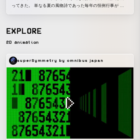
ってきた。 単なる夏の風物詩であった毎年の恒例行事が 従
来の「弔い・魔除け」という意味を感じざるを得ず、 この感
傷を保存するために制作。 子供の視点から儚く描くことで
多視点からのINORIを込めています。
EXPLORE
2D animation
superSymmetry by omnibus japan