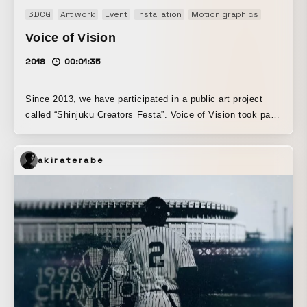
3DCG
Art work
Event
Installation
Motion graphics
Original
Voice of Vision
2018
00:01:35
Since 2013, we have participated in a public art project
called “Shinjuku Creators Festa”. Voice of Vision took part
in this festival in 2018. Using traditional electronic music
as its motif, Voice of Vision suddenly starts a countdown
akiraterabe
toward something undescribed. With a techno-pop taste,
this countdown graphic appears in the city of Shinjuku out
of nowhere. This graphic is an experimental collaboration
between graphic creator Seiya Nakano and musician duo
Satoshi & Makoto. Seiya Nakano is one of the most
profound technical director in Japan with an abundant
experience from projection mapping to large-sized graphic
installation. The members of the duo Satoshi & Makoto
met at Kraftwerk’s Japan tour. They released their music
from a Dutch music label called Safe Trip and has gained