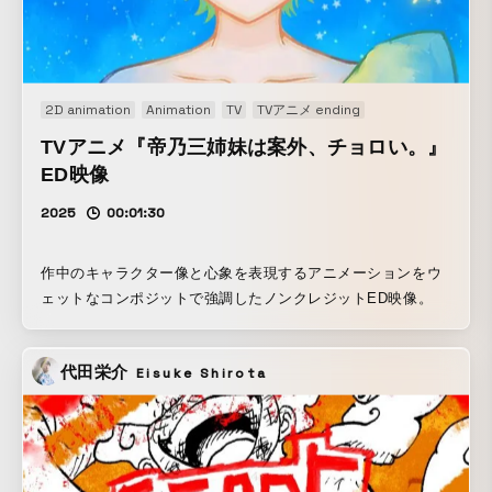
の有名なプロジェクトを手掛けてきたテクニカルディレクタ
ーで、音楽のSatoshi & Makotoは、Kraftwerkの来日ライブ
で出会ったアーティストで、オランダ safe trip レーベルか
らリリースした作品が話題を呼んでいます。 音楽はオリジナ
ルで、Satoshi & Makotoが今回のために80〜90年代のビンテ
2D animation
Animation
TV
TVアニメ ending
ージシンセサイザーや、緻密にシミュレートした音源を駆使
TVアニメ『帝乃三姉妹は案外、チョロい。』
して制作しました。 映像も音も、現在のメインストリームに
ED映像
あるツールとは異なり独特な方法やビンテージ機材を起用し
て制作しています。 80年代のオールドスクールのテクノポッ
2025
00:01:30
プにクリエイティブの原点を持っていて、共感できるアーテ
ィストと、今回はテクノカルチャーへのオマージュとして、
作中のキャラクター像と心象を表現するアニメーションをウ
コラボレーションを楽しみました。
ェットなコンポジットで強調したノンクレジットED映像。
代田栄介
Eisuke Shirota