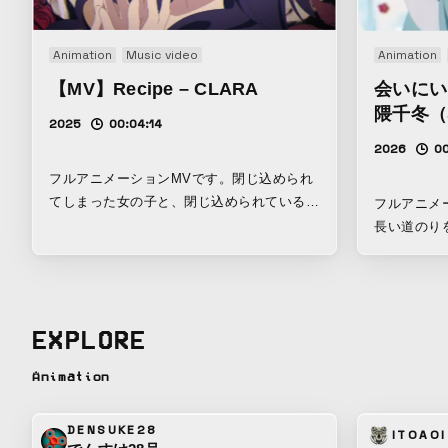
Animation
Music video
Animation
【MV】Recipe – CLARA
会いにいくけ
隈千冬（St
2025
00:04:14
2026
00
フルアニメーションMVです。閉じ込められ
てしまった女の子と、閉じ込められている男
フルアニメ
の子の話。
長い道のり
す。
EXPLORE
Animation
DENSUKE28
ITOAOI