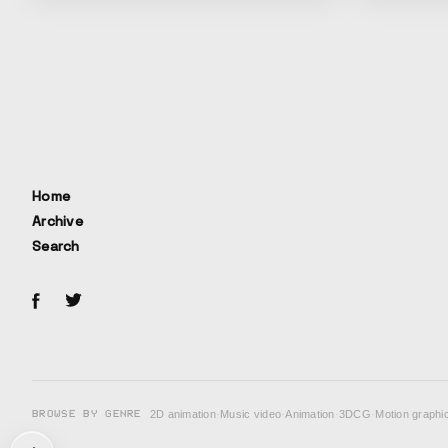
PlayStation®ならではのゲーム体験がもた
Sodomland(
らす独自のプレイ感を、この企画のために書
き下ろされた特別な楽曲と共に主人公キャラ
が裏の世界に没入していく描写で表現した。
Home
Archive
Search
BROWSE BY GENRE
2D animation
·
Music video
·
Animation
·
3DCG
·
Motion graphi
次の投稿: 【Yup】サーチライト / ユプシロン【Official Music Vi