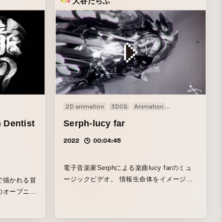
大谷たらふ
on graphics
Original
2D animation
3DCG
Animation
Music video
Dentist
Serph-lucy far
2022
00:04:45
電子音楽家Serphによる楽曲lucy farのミュ
ージックビデオ。 情報生命体をイメージし
で描かれる冒
た楽曲の世界観をCGアニメーションで表
のオープニン
現。
の龍を通り抜
った有機的、