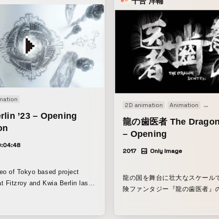
千合 洋輔
mation
2D animation
Animation
Moti
rlin ’23 – Opening
龍の歯医者 The Dragon 
on
– Opening
0:04:48
2017
Only Image
eo of Tokyo based project
龍の国を舞台に壮大なスケール
t Fitzroy and Kwia Berlin last
険ファンタジー『龍の歯医者』
 【Featuring】
グ映像をディレクション。作中
69(JP) uku kasai(JP) Jackson
けていく魂や、人々の生死とい
rope(DE) t0ni(IT)