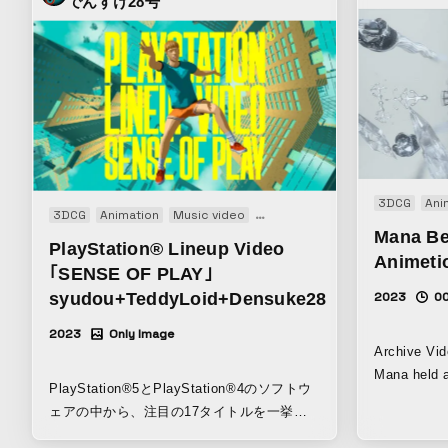
でんすけ28号
3DCG
Ani
3DCG
Animation
Music video
Promotion
Mana Be
PlayStation® Lineup Video
Animeti
｢SENSE OF PLAY｣
syudou+TeddyLoid+Densuke28
2023
0
2023
Only Image
Archive Vid
Mana held a
PlayStation®5とPlayStation®4のソフトウ
summer(June ’23).
ェアの中から、注目の17タイトルを一挙に
Peterparker
紹介するミュージックビデオ。
kaki(JP) Eu