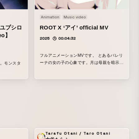
Animation
Music video
 ユプシロ
ROOT X ‘アイ’ official MV
deo】
2025
00:04:32
フルアニメーションMVです。 とあるバレリ
ーナの女の子の心象です。月は母親を暗示し
す。モンスタ
ています。
Tarafu Otani / Taro Otani