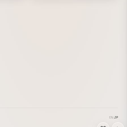
情の変化する
的なグラフィ
合わせること
ている。そこ
イポグラフィ
飾った。
EN
/
JP