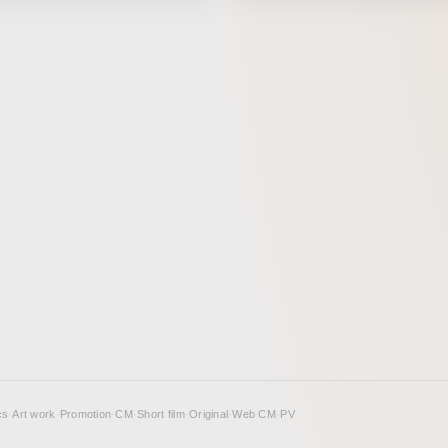
流動的な部分に着目し、常に表
DE) and Soya Ito(JP).
複雑なビジュアルを展開。現代
クと絵巻物的アプローチを組み
で、作品世界を抽象的に表現し
にエッジの効いたモーションタ
を組み合わせ、オープニングを
cs
·
Art work
·
Promotion
·
CM
·
Short film
·
Original
·
Web CM
·
PV
deo】 →