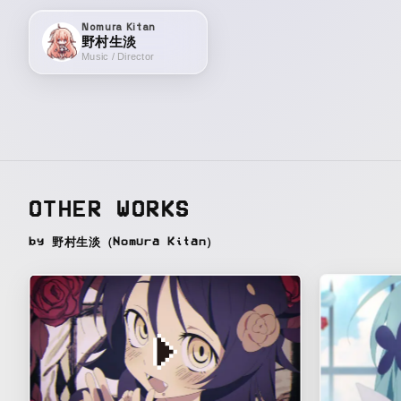
Nomura Kitan
野村生淡
Music / Director
OTHER WORKS
by 野村生淡（Nomura Kitan）