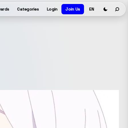
ards
Categories
Login
Join Us
EN