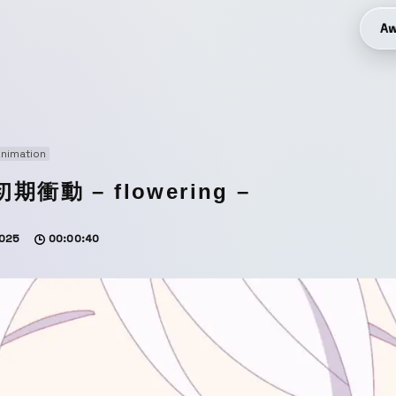
Aw
nimation
初期衝動 – flowering –
025
00:00:40