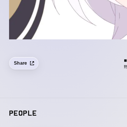
◼
Share
PEOPLE