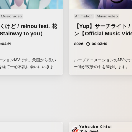
Music video
Animation
Music video
ど / reinou feat. 花
【Yup】サーチライト /
airway to you）
ン【Official Music Vi
:04:11
2026
00:03:19
ーションMVです。天国から長い
ループアニメーションのMVで
を経て一心不乱に会いにいきま
ー達が夜景の中を闊歩します。
Yohsuke Chiai