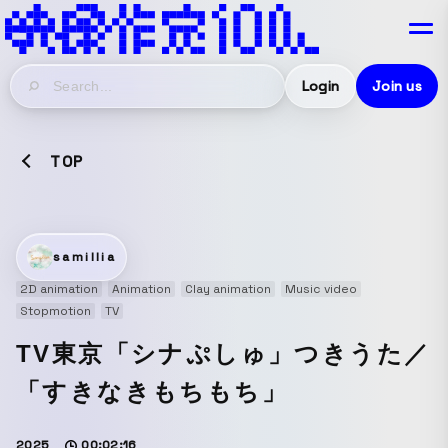
Login
Join us
TOP
samillia
2D animation
Animation
Clay animation
Music video
Stopmotion
TV
TV東京「シナぷしゅ」つきうた／
「すきなきもちもち」
2025
00:02:16