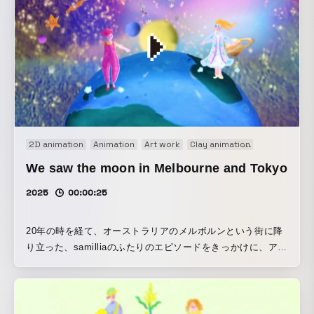
2D animation
Animation
Art work
Clay animation
Experimental
We saw the moon in Melbourne and Tokyo
2025
00:00:25
20年の時を経て、オーストラリアのメルボルンという街に降
り立った、samilliaのふたりのエピソードをきっかけに、アニ
メーションをつくりました。遠く感じる日本とオーストラリ
アにいても、同時に同じ月を見ていると、宇宙の中の地球と
いう星に生きている生き物だということを思い出させてくれ
ます。 手法：手描きアニメーション、ストップモーション、