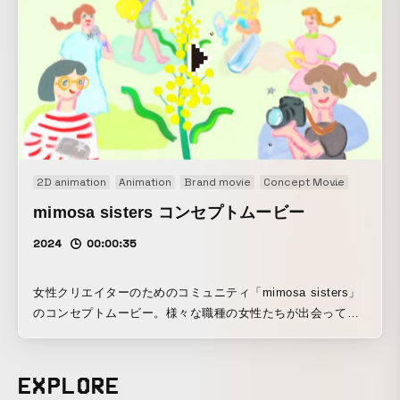
After Effects、ループアニメーション
2D animation
Animation
Brand movie
Concept Movie
Motion 
mimosa sisters コンセプトムービー
2024
00:00:35
女性クリエイターのためのコミュニティ「mimosa sisters」
のコンセプトムービー。様々な職種の女性たちが出会って、
化学反応していく様子を手描きアニメーションや弾けるスパ
ンコールで表現しました。 手法：手描きアニメーション、実
写コマ撮り、After Effects
EXPLORE