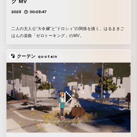
ク MV
2023
00:03:47
二人の主人公”大令嬢”と”ドロシィ”の関係を描く、はるまきご
はんの楽曲「ゼロトーキング」のMV。
クーテン
qootain