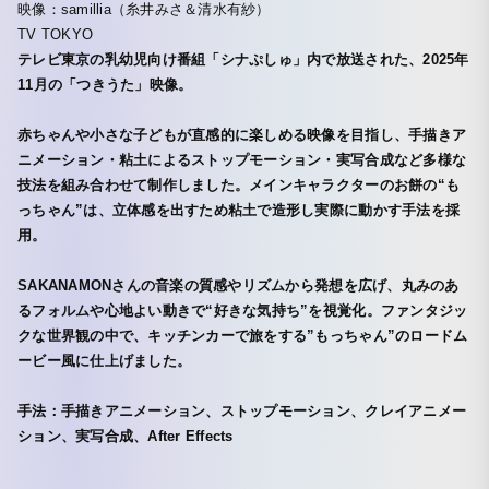
映像：samillia（糸井みさ＆清水有紗）
TV TOKYO
テレビ東京の乳幼児向け番組「シナぷしゅ」内で放送された、2025年
11月の「つきうた」映像。
赤ちゃんや小さな子どもが直感的に楽しめる映像を目指し、手描きア
ニメーション・粘土によるストップモーション・実写合成など多様な
技法を組み合わせて制作しました。メインキャラクターのお餅の“も
っちゃん”は、立体感を出すため粘土で造形し実際に動かす手法を採
用。
SAKANAMONさんの音楽の質感やリズムから発想を広げ、丸みのあ
るフォルムや心地よい動きで“好きな気持ち”を視覚化。ファンタジッ
クな世界観の中で、キッチンカーで旅をする”もっちゃん”のロードム
ービー風に仕上げました。
手法：手描きアニメーション、ストップモーション、クレイアニメー
ション、実写合成、After Effects