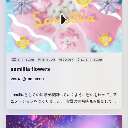
語をクラフト作品、実写など様々な技法を組み合わせ、遊び
心のあるアナログな世界観の映像と音楽で仕上げました 手
法：手描きアニメーション、ストップモーション、After
Effects、ループアニメーション
2D animation
Animation
Art work
Clay animation
Concept Mov
samillia flowers
2024
00:00:08
samilliaとしての活動が花開いていくように想いを込めて、ア
ニメーションをつくりました。 背景の実写映像も撮影してい
ます。 手法：クレイアニメ、ストップモーション、手描きア
ニメーション、実写