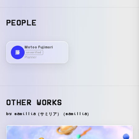
PEOPLE
Motoo Fujimori
藤
unverified
Planner
OTHER WORKS
by samillia（サミリア）（samillia）