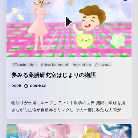
2D animation
Advertisement
Animation
Art work
Brand movi
夢みる薬膳研究室はじまりの物語
2025
00:01:42
物語りが永遠にループしていく中医学の世界 無限に螺旋を描
きながら生命が自然界とリンクし その一部に私たち人間がい
るという哲学をポップに表現 温かく楽しい気持ちで食べるこ
とを大切に 中医学のエビデンスに基づいた心と身体が喜ぶ薬
膳料理を国際薬膳師の店主がつくるお店、そのはじまりの物