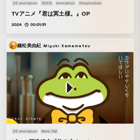
2D animation
3DCG
Animation
Stopmotion
TVアニメ『君は冥土様。』OP
2024
00:01:31
鎌松美由紀
Miyuki Kamamatsu
2D animation
Web CM