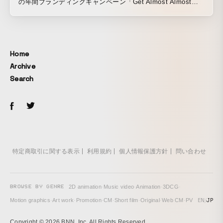
の年間ブランディングキャンペーン「Get Almost Almost
Anything」を制作しました。TVCM、屋外広告、ソーシャル
コンテンツなどを通じて、Uber Eatsが幅広いアイテムをデリ
バリーできることアピールし、フードデリバリーのプラット
フォームから総合デリバリーのプラットフォームへ進化して
Home
いることを強調しました。 プロモーションムービーでは、
Archive
Hebe Tien、Aaron Yan、Jesse Tang、Ray Du、Crown Du
Search
を招き、食べ物の他にも、懐中電灯やメモリーカード、さら
にはその日のラッキーアイテムなど、あらゆるニーズをUber
Eatsを利用することで解決できる様子をユーモラスに表現し
ています。 キャンペーンローンチ時には、主要都市の大型
Uber Eatsのビルボードで、長い免責事項に隠されたオファー
のシリアルナンバーを見つけるOOHスカベンジャーハントを
期間限定で開催しました。また、 ブランドメッセージを強化
特定商取引に関する表示
利用規約
個人情報保護方針
問い合わせ
し、人々を笑顔にするためにインタラクティブなゲームを含
む一連のソーシャルコンテンツも展開しました。
BROWSE BY GENRE
2D animation
·
Music video
·
Animation
·
3DCG
·
EN
/
JP
Motion graphics
·
Art work
·
Promotion
·
CM
·
Short film
·
Original
·
Web CM
·
PV
Copyright © 2026 BNN, Inc. All Rights Reserved.