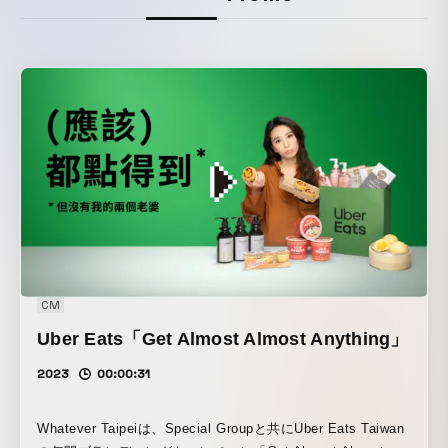
CM
Uber Eats「Get Almost Almost Anything」
2023
00:00:31
Whatever Taipeiは、Special Groupと共にUber Eats Taiwan