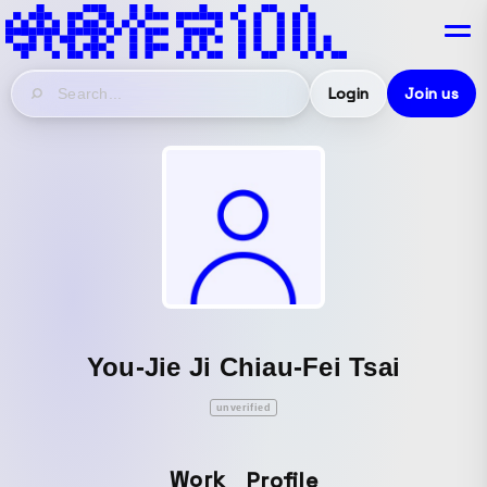
Login
Join us
You-Jie Ji Chiau-Fei Tsai
unverified
Work
Profile