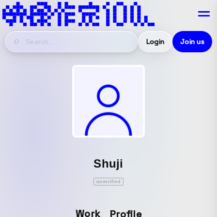
Login
Join us
Shuji
unverified
Work
Profile