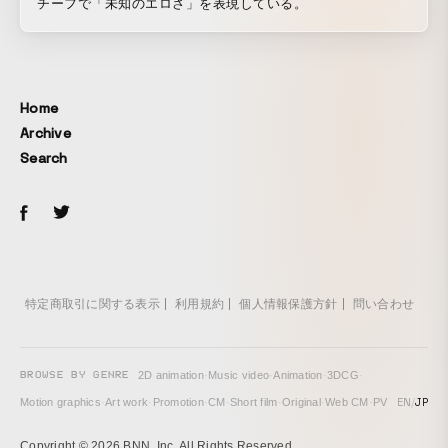
チーフで「未知のエロさ」を表現している。
Home
Archive
Search
特定商取引に関する表示
利用規約
個人情報保護方針
問い合わせ
BROWSE BY GENRE
2D animation
·
Music video
·
Animation
·
3DCG
·
EN
/
JP
Motion graphics
·
Art work
·
Promotion
·
CM
·
Short film
·
Original
·
Web CM
·
PV
Copyright © 2026 BNN, Inc. All Rights Reserved.